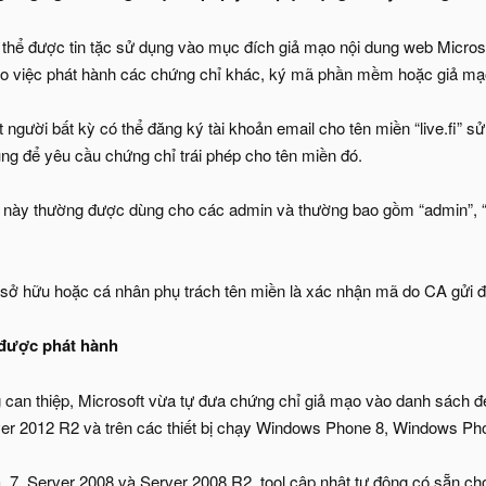
 thể được tin tặc sử dụng vào mục đích giả mạo nội dung web Microso
 việc phát hành các chứng chỉ khác, ký mã phần mềm hoặc giả ma
 người bất kỳ có thể đăng ký tài khoản email cho tên miền “live.fi” sử 
ng để yêu cầu chứng chỉ trái phép cho tên miền đó.
 này thường được dùng cho các admin và thường bao gồm “admin”, “
 sở hữu hoặc cá nhân phụ trách tên miền là xác nhận mã do CA gửi đ
 được phát hành
 can thiệp, Microsoft vừa tự đưa chứng chỉ giả mạo vào danh sách
er 2012 R2 và trên các thiết bị chạy Windows Phone 8, Windows Ph
 7, Server 2008 và Server 2008 R2, tool cập nhật tự động có sẵn cho c