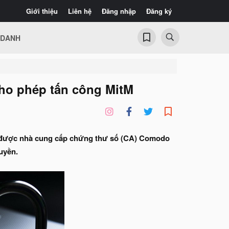
Giới thiệu
Liên hệ
Đăng nhập
Đăng ký
 DANH
cho phép tấn công MitM
a được nhà cung cấp chứng thư số (CA) Comodo
uyền.