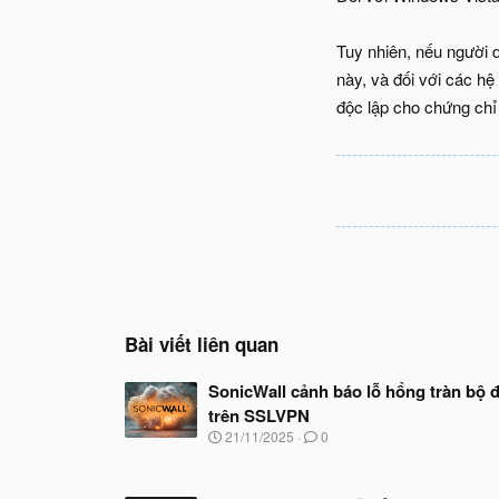
Tuy nhiên, nếu người d
này, và đối với các 
độc lập cho chứng chỉ b
Bài viết liên quan
SonicWall cảnh báo lỗ hổng tràn bộ 
trên SSLVPN
N
21/11/2025
0
g
à
y