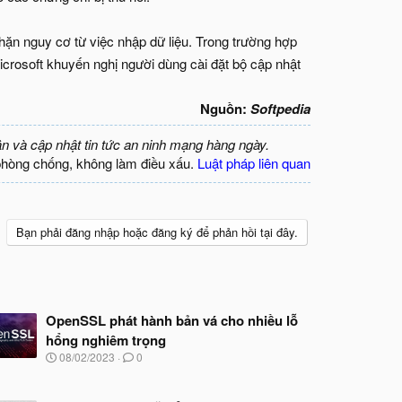
ặn nguy cơ từ việc nhập dữ liệu. Trong trường hợp
rosoft khuyến nghị người dùng cài đặt bộ cập nhật
Nguồn:
Softpedia
ận và cập nhật tin tức an ninh mạng hàng ngày.
phòng chống, không làm điều xấu.
Luật pháp liên quan
Bạn phải đăng nhập hoặc đăng ký để phản hồi tại đây.
OpenSSL phát hành bản vá cho nhiều lỗ
hổng nghiêm trọng
N
08/02/2023
0
g
à
y