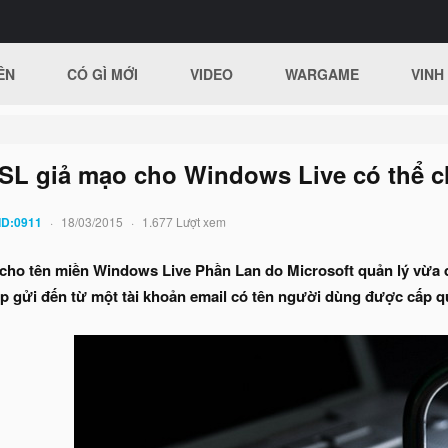
ÊN
CÓ GÌ MỚI
VIDEO
WARGAME
VINH
SSL giả mạo cho Windows Live có thể 
ID:0911
18/03/2015
1.677 Lượt xem
h cho tên miền Windows Live Phần Lan do Microsoft quản lý vừ
́p gửi đến từ một tài khoản email có tên người dùng được cấp q