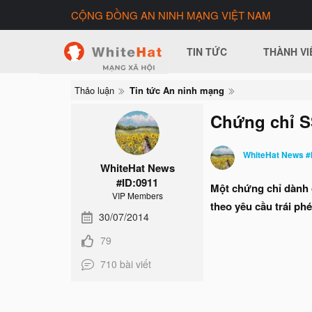
CỘNG ĐỒNG AN NINH MẠNG VIỆT NAM
TIN TỨC
THÀNH VI
Thảo luận
Tin tức An ninh mạng
Chứng chỉ 
WhiteHat News #
WhiteHat News
#ID:0911
Một chứng chỉ dàn
VIP Members
theo yêu cầu trái phe
30/07/2014
79
710 bài viết