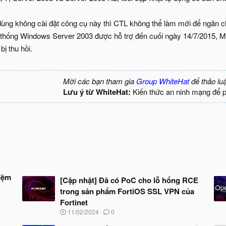
ùng không cài đặt công cụ này thì CTL không thể làm mới để ngăn ch
hệ thống Windows Server 2003 được hỗ trợ đến cuối ngày 14/7/2015, Mic
ị thu hồi.
Mời các bạn tham gia
Group WhiteHat
để thảo lu
Lưu ý từ WhiteHat:
Kiến thức an ninh mạng để 
đệm
[Cập nhật] Đã có PoC cho lỗ hổng RCE
trong sản phẩm FortiOS SSL VPN của
Fortinet
N
11/02/2024
0
g