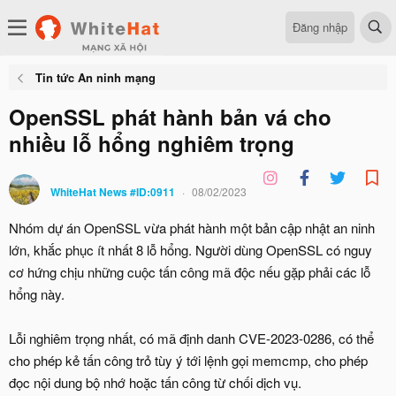
Đăng nhập
Tin tức An ninh mạng
OpenSSL phát hành bản vá cho
nhiều lỗ hổng nghiêm trọng
WhiteHat News #ID:0911
08/02/2023
Nhóm dự án OpenSSL vừa phát hành một bản cập nhật an ninh
lớn, khắc phục ít nhất 8 lỗ hổng. Người dùng OpenSSL có nguy
cơ hứng chịu những cuộc tấn công mã độc nếu gặp phải các lỗ
hổng này.
Lỗi nghiêm trọng nhất, có mã định danh CVE-2023-0286, có thể
cho phép kẻ tấn công trỏ tùy ý tới lệnh gọi memcmp, cho phép
đọc nội dung bộ nhớ hoặc tấn công từ chối dịch vụ.