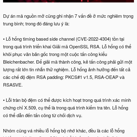
Dự án mã nguồn mở cũng ghi nhận 7 vấn đề ở mức nghiêm trọng
trung bình; trong đó đáng lưu ý là:
• Lỗ hổng timing based side channel (CVE-2022-4304) tồn tại
trong quá trình triển khai Giải mã OpenSSL RSA. Lỗ hổng có thể
khôi phục văn bản gốc trong một cuộc tấn công kiểu
Bleichenbacher. Để giải mã thành công, kẻ tấn công phải gửi một
lượng rất lớn tin nhắn thử nghiệm. Lỗ hổng ảnh hưởng đến tất cả
các chế độ đệm RSA padding: PKCS#1 v1.5, RSA-OEAP và
RSASVE.
• Lỗi tràn bộ đệm có thể được kích hoạt trong quá trình xác minh
chứng chỉ X.509, cụ thể là trong quá trình kiểm tra tên. Lỗ hổng
có thể dẫn đến tấn công từ chối dịch vụ.
Nhóm cũng vá nhiều lỗ hổng bộ nhớ khác, đều là các lỗ hổng