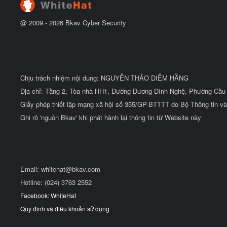
u
@ 2009 -
2026
Bkav Cyber Security
Chịu trách nhiệm nội dung: NGUYỄN THẢO DIỄM HẰNG
Địa chỉ: Tầng 2, Tòa nhà HH1, Đường Dương Đình Nghệ, Phường Cầu 
Giấy phép thiết lập mạng xã hội số 355/GP-BTTTT do Bộ Thông tin và
Ghi rõ 'nguồn Bkav' khi phát hành lại thông tin từ Website này
Email:
whitehat@bkav.com
Hotline: (024) 3763 2552
Facebook: WhiteHat
Quy định và điều khoản sử dụng