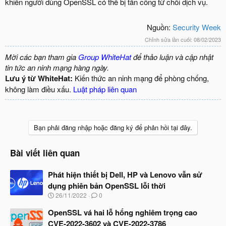
khiến người dùng OpenSSL có thể bị tấn công từ chối dịch vụ.
Nguồn:
Security Week
Chỉnh sửa lần cuối:
08/02/2023
Mời các bạn tham gia
Group WhiteHat
để thảo luận và cập nhật
tin tức an ninh mạng hàng ngày.
Lưu ý từ WhiteHat:
Kiến thức an ninh mạng để phòng chống,
không làm điều xấu.
Luật pháp liên quan
Bạn phải đăng nhập hoặc đăng ký để phản hồi tại đây.
Bài viết liên quan
Phát hiện thiết bị Dell, HP và Lenovo vẫn sử
dụng phiên bản OpenSSL lỗi thời
N
26/11/2022
0
g
à
OpenSSL vá hai lỗ hổng nghiêm trọng cao
y
CVE-2022-3602 và CVE-2022-3786