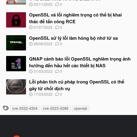
b
N
03/11/2022
0
ắ
g
t
à
OpenSSL vá lỗi nghiêm trọng có thể bị khai
đ
y
ầ
thác để tấn công RCE
b
u
N
07/07/2022
0
ắ
g
t
à
OpenSSL xử lý lỗi làm hỏng bộ nhớ từ xa
đ
y
ầ
N
28/06/2022
0
b
u
g
ắ
à
t
QNAP cảnh báo lỗi OpenSSL nghiêm trọng ảnh
y
đ
b
hưởng đến hầu hết các thiết bị NAS
ầ
ắ
N
u
31/03/2022
0
t
g
đ
à
Lỗi phân tích cú pháp trong OpenSSL có thể
ầ
y
u
gây từ chối dịch vụ
b
N
17/03/2022
0
ắ
g
t
à
đ
T
cve-2022-4304
cve-2023-0286
openssl
y
ầ
h
b
u
ắ
ẻ
t
đ
ầ