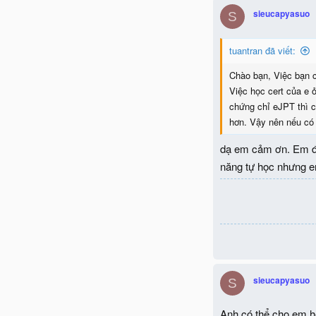
sieucapyasuo
S
tuantran đã viết:
Chào bạn, Việc bạn có
Việc học cert của e 
chứng chỉ eJPT thì c
hơn. Vậy nên nếu có
dạ em cảm ơn. Em đị
năng tự học nhưng em
sieucapyasuo
S
Anh có thể cho em hỏ