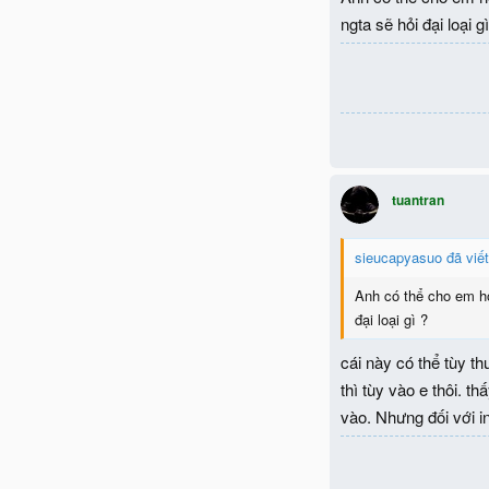
ngta sẽ hỏi đại loại g
tuantran
sieucapyasuo đã viết
Anh có thể cho em hỏ
đại loại gì ?
cái này có thể tùy t
thì tùy vào e thôi. t
vào. Nhưng đối với in