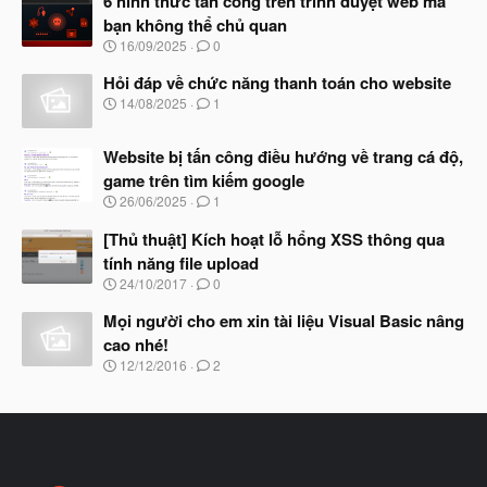
6 hình thức tấn công trên trình duyệt web mà
bạn không thể chủ quan
N
16/09/2025
0
g
à
Hỏi đáp về chức năng thanh toán cho website
y
N
14/08/2025
1
b
g
ắ
à
t
Website bị tấn công điều hướng về trang cá độ,
y
đ
b
game trên tìm kiếm google
ầ
ắ
N
u
26/06/2025
1
t
g
đ
à
[Thủ thuật] Kích hoạt lỗ hổng XSS thông qua
ầ
y
u
tính năng file upload
b
N
24/10/2017
0
ắ
g
t
à
Mọi người cho em xin tài liệu Visual Basic nâng
đ
y
ầ
cao nhé!
b
u
N
12/12/2016
2
ắ
g
t
à
đ
y
ầ
b
u
ắ
t
đ