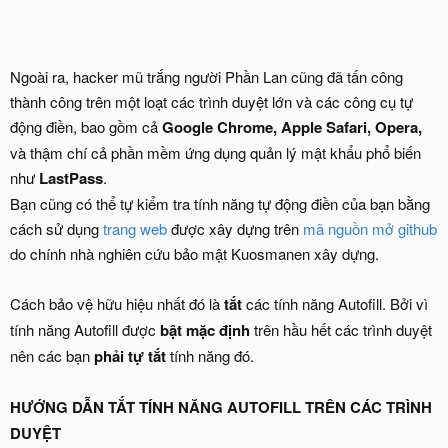
Ngoài ra, hacker mũ trắng người Phần Lan cũng đã tấn công
thành công trên một loạt các trình duyệt lớn và các công cụ tự
động điền, bao gồm cả
Google Chrome, Apple Safari, Opera,
và thậm chí cả phần mềm ứng dụng quản lý mật khẩu phổ biến
như
LastPass
.
Bạn cũng có thể tự kiểm tra tính năng tự động điền của bạn bằng
cách sử dụng
trang web
được xây dựng trên
mã nguồn mở github
do chính nhà nghiên cứu bảo mật Kuosmanen xây dựng.
Cách bảo vệ hữu hiệu nhất đó là
tắt
các tính năng Autofill. Bởi vì
tính năng Autofill được
bật mặc định
trên hầu hết các trình duyệt
nên các bạn
phải tự tắt
tính năng đó.
HƯỚNG DẪN TẮT TÍNH NĂNG AUTOFILL TRÊN CÁC TRÌNH
DUYỆT