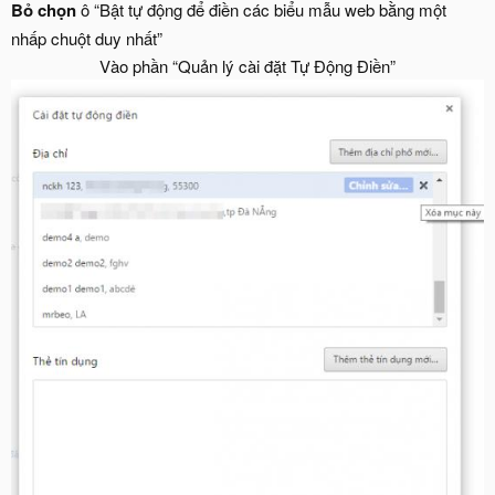
Bỏ chọn
ô “Bật tự động để điền các biểu mẫu web bằng một
nhấp chuột duy nhất”
Vào phần “Quản lý cài đặt Tự Động Điền”