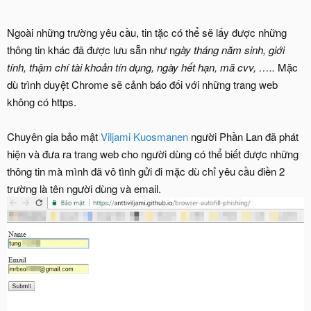
Ngoài những trường yêu cầu, tin tặc có thể sẽ lấy được những
thông tin khác đã được lưu sẵn như n
gày tháng năm sinh, giới
tính, thậm chí tài khoản tín dụng, ngày hết hạn, mã cvv, …..
Mặc
dù trình duyệt Chrome sẽ cảnh báo đối với những trang web
không có https.
Chuyên gia bảo mật
Viljami Kuosmanen
người Phần Lan đã phát
hiện và đưa ra trang web cho người dùng có thể biết được những
thông tin mà mình đã vô tình gửi đi mặc dù chỉ yêu cầu điền 2
trường là tên người dùng và email.