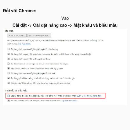
Đổi với Chrome:
Vào​
Cài đặt -> Cài đặt nâng cao -> Mật khẩu và biểu mẫu​