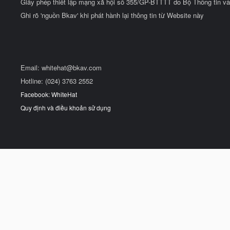
Giấy phép thiết lập mạng xã hội số 355/GP-BTTTT do Bộ Thông tin và
Ghi rõ 'nguồn Bkav' khi phát hành lại thông tin từ Website này
Email:
whitehat@bkav.com
Hotline: (024) 3763 2552
Facebook: WhiteHat
Quy định và điều khoản sử dụng