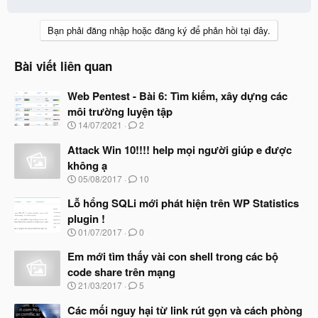
Bạn phải đăng nhập hoặc đăng ký để phản hồi tại đây.
Bài viết liên quan
Web Pentest - Bài 6: Tìm kiếm, xây dựng các
môi trường luyện tập
N
14/07/2021
2
g
à
Attack Win 10!!!! help mọi người giúp e được
y
không ạ
b
N
05/08/2017
10
ắ
g
t
à
Lỗ hổng SQLi mới phát hiện trên WP Statistics
đ
y
ầ
plugin !
b
u
N
01/07/2017
0
ắ
g
t
à
Em mới tìm thấy vài con shell trong các bộ
đ
y
ầ
code share trên mạng
b
u
N
21/03/2017
5
ắ
g
t
à
Các mối nguy hại từ link rút gọn và cách phòng
đ