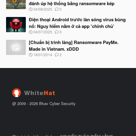
y
đánh úp hệ thống bằng ransomware kép
b
N
04/08/2025
0
ắ
g
t
à
Điện thoại Android trước làn sóng virus bùng
đ
y
ầ
nổ: Nguy hiểm nằm ở cả app 'chính chủ’
b
u
N
04/07/2025
0
ắ
g
t
à
[Chuẩn bị trình làng] Ransomware PayMe.
đ
y
ầ
Made in Vietnam. xDDD
b
u
N
18/01/2014
2
ắ
g
t
à
đ
y
ầ
b
u
ắ
t
đ
ầ
u
@ 2009 -
2026
Bkav Cyber Security