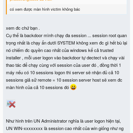
có xem được màn hình victim không bác
xem đc chứ bạn .
Cụ thể là backdoor mình chạy đa session ... session root quan
trọng nhất là chạy ẩn dưới SYSTEM không xem đc gì hết bù lại
nó chiếm đc quyền cao nhất của windows kể cả trusted
installer , mỗi user logon vào backdoor tự dectect và chạy vài
thao tác để chạy cùng với session của user đó , đồng thời 1
máy nếu có 10 sessions logon thì server sẽ nhận đủ cả 10
sessions giả sử remote = 10 session server host sẽ xem đc
màn hình của cả 10 sessions đó
Như hình trên UN Administrator nghĩa là user logon hiện tại,
UN WIN-xxxxxxxx là session cao nhất của win giống như ng