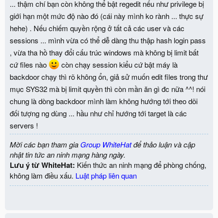
... thậm chí bạn còn không thể bật regedit nếu như privilege bị
giới hạn một mức độ nào đó (cái này mình ko rành ... thực sự
hehe) . Nếu chiếm quyền rộng ở tất cả các user và các
sessions ... mình vừa có thể dễ dàng thu thập hash login pass
, vừa tha hồ thay đổi cấu trúc windows mà không bị limit bất
cứ files nào
còn chạy session kiểu cứ bật máy là
backdoor chạy thì rõ không ổn, giả sử muốn edit files trong thư
mục SYS32 mà bị limit quyền thì còn mần ăn gì đc nữa ^^! nói
chung là dòng backdoor mình làm không hướng tới theo dõi
đối tượng ng dùng ... hầu như chỉ hướng tới target là các
servers !
Mời các bạn tham gia
Group WhiteHat
để thảo luận và cập
nhật tin tức an ninh mạng hàng ngày.
Lưu ý từ WhiteHat:
Kiến thức an ninh mạng để phòng chống,
không làm điều xấu.
Luật pháp liên quan