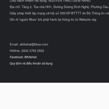
Chịu trách nhiệm nội dung: NGUYỄN THẢO DIỄM HẰNG
Địa chỉ: Tầng 2, Tòa nhà HH1, Đường Dương Đình Nghệ, Phường Cầu 
Giấy phép thiết lập mạng xã hội số 355/GP-BTTTT do Bộ Thông tin và
Ghi rõ 'nguồn Bkav' khi phát hành lại thông tin từ Website này
Email:
whitehat@bkav.com
Hotline: (024) 3763 2552
Facebook: WhiteHat
Quy định và điều khoản sử dụng