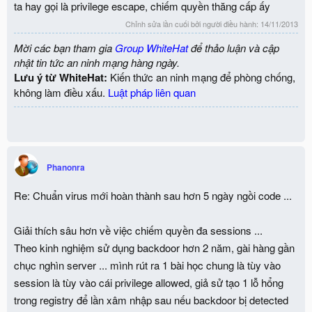
ta hay gọi là privilege escape, chiếm quyền thăng cấp ấy
Chỉnh sửa lần cuối bởi người điều hành:
14/11/2013
Mời các bạn tham gia
Group WhiteHat
để thảo luận và cập
nhật tin tức an ninh mạng hàng ngày.
Lưu ý từ WhiteHat:
Kiến thức an ninh mạng để phòng chống,
không làm điều xấu.
Luật pháp liên quan
Phanonra
Re: Chuẩn virus mới hoàn thành sau hơn 5 ngày ngồi code ...
Giải thích sâu hơn về việc chiếm quyền đa sessions ...
Theo kinh nghiệm sử dụng backdoor hơn 2 năm, gài hàng gần
chục nghìn server ... mình rút ra 1 bài học chung là tùy vào
session là tùy vào cái privilege allowed, giả sử tạo 1 lỗ hổng
trong registry để lần xâm nhập sau nếu backdoor bị detected