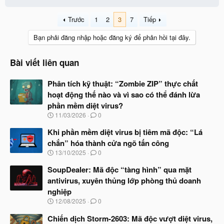
Trước
1
2
3
7
Tiếp
Bạn phải đăng nhập hoặc đăng ký để phản hồi tại đây.
Bài viết liên quan
Phân tích kỹ thuật: “Zombie ZIP” thực chất
hoạt động thế nào và vì sao có thể đánh lừa
phần mềm diệt virus?
N
11/03/2026
0
g
à
Khi phần mềm diệt virus bị tiêm mã độc: “Lá
y
chắn” hóa thành cửa ngõ tấn công
b
N
13/10/2025
0
ắ
g
t
à
SoupDealer: Mã độc “tàng hình” qua mặt
đ
y
ầ
antivirus, xuyên thủng lớp phòng thủ doanh
b
u
nghiệp
ắ
t
N
12/08/2025
0
đ
g
ầ
à
Chiến dịch Storm-2603: Mã độc vượt diệt virus,
u