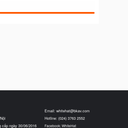
Email:
whitehat@bkav.com
Nội
Hotline: (024) 3763 2552
g cấp ngày 30/06/2016
Facebook: WhiteHat