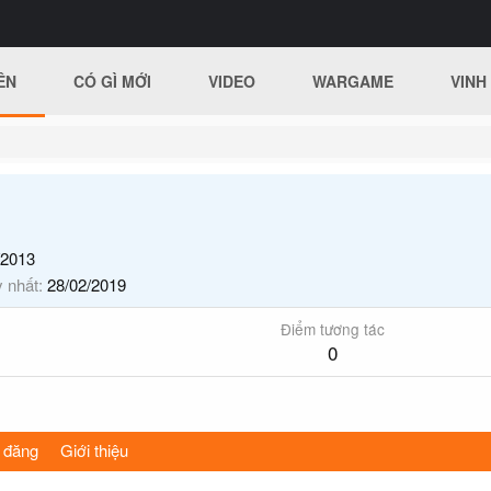
ÊN
CÓ GÌ MỚI
VIDEO
WARGAME
VINH
/2013
y nhất
28/02/2019
Điểm tương tác
0
 đăng
Giới thiệu