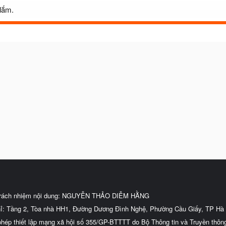
 lắm.
trách nhiệm nội dung: NGUYỄN THẢO DIỄM HẰNG
hỉ: Tầng 2, Tòa nhà HH1, Đường Dương Đình Nghệ, Phường Cầu Giấy, TP Hà 
phép thiết lập mạng xã hội số 355/GP-BTTTT do Bộ Thông tin và Truyền thôn