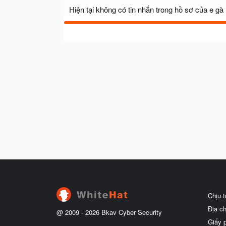
Hiện tại không có tin nhắn trong hồ sơ của e gà
Chịu 
Địa c
@ 2009 -
2026
Bkav Cyber Security
Giấy 