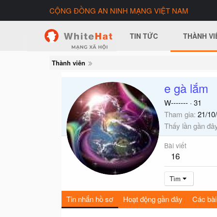
CỘNG ĐỒNG AN NINH MẠNG VIỆT NAM
TIN TỨC
THÀNH VI
Thành viên
e gà lắm
W-------
·
31
Tham gia
21/10
Thấy lần gần đâ
Bài viết
16
Tìm
Tin nhắn hồ sơ
Hoạt động gần đây
Các bài