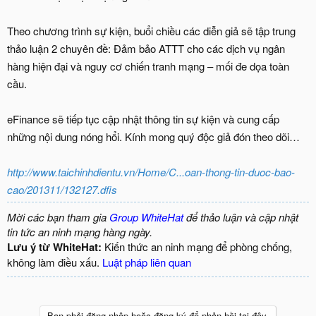
Theo chương trình sự kiện, buổi chiều các diễn giả sẽ tập trung
thảo luận 2 chuyên đề: Đảm bảo ATTT cho các dịch vụ ngân
hàng hiện đại và nguy cơ chiến tranh mạng – mối đe dọa toàn
cầu.
eFinance sẽ tiếp tục cập nhật thông tin sự kiện và cung cấp
những nội dung nóng hổi. Kính mong quý độc giả đón theo dõi…
http://www.taichinhdientu.vn/Home/C...oan-thong-tin-duoc-bao-
cao/201311/132127.dfis
Mời các bạn tham gia
Group WhiteHat
để thảo luận và cập nhật
tin tức an ninh mạng hàng ngày.
Lưu ý từ WhiteHat:
Kiến thức an ninh mạng để phòng chống,
không làm điều xấu.
Luật pháp liên quan
Bạn phải đăng nhập hoặc đăng ký để phản hồi tại đây.