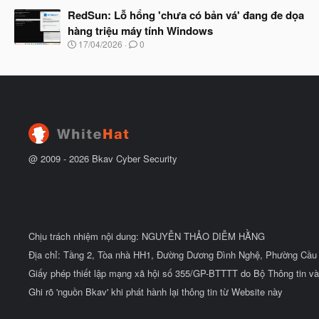
g
t
à
RedSun: Lỗ hổng 'chưa có bản vá' đang đe dọa
đ
y
ầ
hàng triệu máy tính Windows
b
u
N
17/04/2026
0
ắ
g
t
à
đ
y
ầ
b
u
ắ
t
đ
ầ
u
@ 2009 -
2026
Bkav Cyber Security
Chịu trách nhiệm nội dung: NGUYỄN THẢO DIỄM HẰNG
Địa chỉ: Tầng 2, Tòa nhà HH1, Đường Dương Đình Nghệ, Phường Cầu 
Giấy phép thiết lập mạng xã hội số 355/GP-BTTTT do Bộ Thông tin và
Ghi rõ 'nguồn Bkav' khi phát hành lại thông tin từ Website này