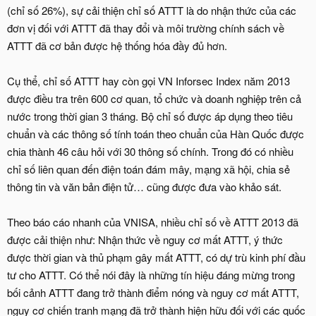
(chỉ số 26%), sự cải thiện chỉ số ATTT là do nhận thức của các
đơn vị đối với ATTT đã thay đổi và môi trường chính sách về
ATTT đã cơ bản được hệ thống hóa đầy đủ hơn.
Cụ thể, chỉ số ATTT hay còn gọi VN Inforsec Index năm 2013
được điều tra trên 600 cơ quan, tổ chức và doanh nghiệp trên cả
nước trong thời gian 3 tháng. Bộ chỉ số được áp dụng theo tiêu
chuẩn và các thông số tính toán theo chuẩn của Hàn Quốc được
chia thành 46 câu hỏi với 30 thông số chính. Trong đó có nhiều
chỉ số liên quan đến điện toán đám mây, mạng xã hội, chia sẻ
thông tin và văn bản điện tử… cũng được đưa vào khảo sát.
Theo báo cáo nhanh của VNISA, nhiều chỉ số về ATTT 2013 đã
được cải thiện như: Nhận thức về nguy cơ mất ATTT, ý thức
được thời gian và thủ phạm gây mất ATTT, có dự trù kinh phí đầu
tư cho ATTT. Có thể nói đây là những tín hiệu đáng mừng trong
bối cảnh ATTT đang trở thành điểm nóng và nguy cơ mất ATTT,
nguy cơ chiến tranh mạng đã trở thành hiện hữu đối với các quốc