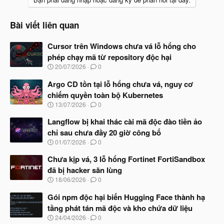
Bài viết liên quan
Cursor trên Windows chưa vá lỗ hổng cho
phép chạy mã từ repository độc hại
N
20/07/2026
0
g
à
Argo CD tồn tại lỗ hổng chưa vá, nguy cơ
y
chiếm quyền toàn bộ Kubernetes
b
N
13/07/2026
0
ắ
g
t
à
Langflow bị khai thác cài mã độc đào tiền ảo
đ
y
ầ
chỉ sau chưa đầy 20 giờ công bố
b
u
N
01/07/2026
0
ắ
g
t
à
Chưa kịp vá, 3 lỗ hổng Fortinet FortiSandbox
đ
y
ầ
đã bị hacker săn lùng
b
u
N
18/06/2026
0
ắ
g
t
à
Gói npm độc hại biến Hugging Face thành hạ
đ
y
ầ
tầng phát tán mã độc và kho chứa dữ liệu
b
u
N
24/04/2026
0
ắ