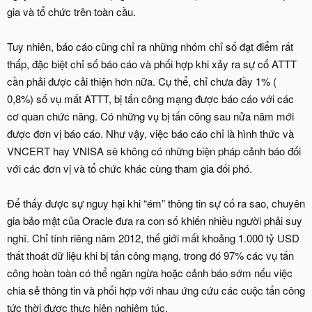
gia và tổ chức trên toàn cầu.
Tuy nhiên, báo cáo cũng chỉ ra những nhóm chỉ số đạt điểm rất
thấp, đặc biệt chỉ số báo cáo và phối hợp khi xảy ra sự cố ATTT
cần phải được cải thiện hơn nữa. Cụ thể, chỉ chưa đầy 1% (
0,8%) số vụ mất ATTT, bị tấn công mạng được báo cáo với các
cơ quan chức năng. Có những vụ bị tấn công sau nửa năm mới
được đơn vị báo cáo. Như vậy, việc báo cáo chỉ là hình thức và
VNCERT hay VNISA sẽ không có những biện pháp cảnh báo đối
với các đơn vị và tổ chức khác cùng tham gia đối phó.
Để thấy được sự nguy hại khi “ém” thông tin sự cố ra sao, chuyên
gia bảo mật của Oracle đưa ra con số khiến nhiều người phải suy
nghĩ. Chỉ tính riêng năm 2012, thế giới mất khoảng 1.000 tỷ USD
thất thoát dữ liệu khi bị tấn công mạng, trong đó 97% các vụ tấn
công hoàn toàn có thể ngăn ngừa hoặc cảnh báo sớm nếu việc
chia sẻ thông tin và phối hợp với nhau ứng cứu các cuộc tấn công
tức thời được thực hiện nghiêm túc.