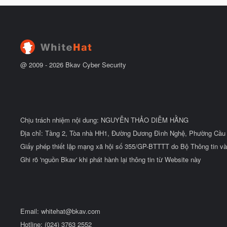
h
b
u
ắ
ẻ
t
đ
ầ
u
@ 2009 -
2026
Bkav Cyber Security
Chịu trách nhiệm nội dung: NGUYỄN THẢO DIỄM HẰNG
Địa chỉ: Tầng 2, Tòa nhà HH1, Đường Dương Đình Nghệ, Phường Cầu 
Giấy phép thiết lập mạng xã hội số 355/GP-BTTTT do Bộ Thông tin và
Ghi rõ 'nguồn Bkav' khi phát hành lại thông tin từ Website này
Email:
whitehat@bkav.com
Hotline: (024) 3763 2552