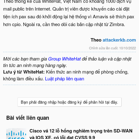
Theo thống kê của WhiteHat, Việt Nam có khoảng 1000 dịch vụ
mail public trên Internet. Quản trị viên được khuyến cáo cài đặt
tiện ích pax sau đó khởi động lại hệ thống vì Amavis sẽ thích pax
hơn cpio. Ngoài ra, cần theo dõi các bản cập nhật từ Zimbra.
Theo
attackerkb.com
Chỉnh sửa lần cuối:
10/10/2022
Mời các bạn tham gia
Group WhiteHat
để thảo luận và cập nhật
tin tức an ninh mạng hàng ngày.
Lưu ý từ WhiteHat:
Kiến thức an ninh mạng để phòng chống,
không làm điều xấu.
Luật pháp liên quan
Bạn phải đăng nhập hoặc đăng ký để phản hồi tại đây.
Bài viết liên quan
Cisco vá 12 lỗ hổng nghiêm trọng trên SD-WAN
và IOS XE, có lỗi đạt CVSS 9.9