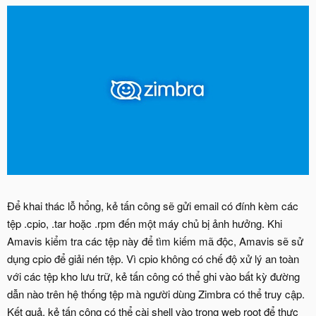
Để khai thác lỗ hổng, kẻ tấn công sẽ gửi email có đính kèm các
tệp .cpio, .tar hoặc .rpm đến một máy chủ bị ảnh hưởng. Khi
Amavis kiểm tra các tệp này để tìm kiếm mã độc, Amavis sẽ sử
dụng cpio để giải nén tệp. Vì cpio không có chế độ xử lý an toàn
với các tệp kho lưu trữ, kẻ tấn công có thể ghi vào bất kỳ đường
dẫn nào trên hệ thống tệp mà người dùng Zimbra có thể truy cập.
Kết quả, kẻ tấn công có thể cài shell vào trong web root để thực