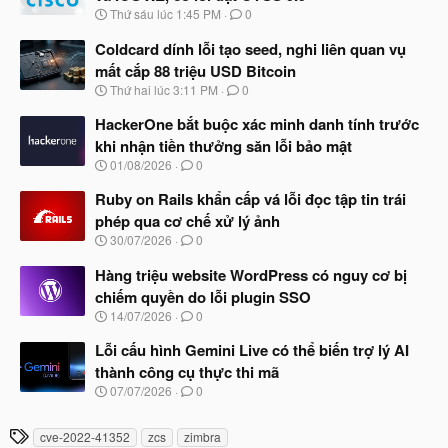
N
Thứ sáu lúc 1:45 PM
0
g
à
Coldcard dính lỗi tạo seed, nghi liên quan vụ
y
mất cắp 88 triệu USD Bitcoin
b
N
Thứ hai lúc 3:11 PM
0
ắ
g
t
à
HackerOne bắt buộc xác minh danh tính trước
đ
y
ầ
khi nhận tiền thưởng săn lỗi bảo mật
b
u
N
01/08/2026
0
ắ
g
t
à
Ruby on Rails khẩn cấp vá lỗi đọc tập tin trái
đ
y
ầ
phép qua cơ chế xử lý ảnh
b
u
N
30/07/2026
0
ắ
g
t
à
Hàng triệu website WordPress có nguy cơ bị
đ
y
ầ
chiếm quyền do lỗi plugin SSO
b
u
N
14/07/2026
0
ắ
g
t
à
Lỗi cấu hình Gemini Live có thể biến trợ lý AI
đ
y
ầ
thành công cụ thực thi mã
b
u
N
07/07/2026
0
ắ
g
t
à
đ
T
cve-2022-41352
zcs
zimbra
y
ầ