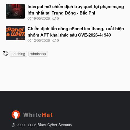
g
t
à
Interpol mở chiến dịch truy quét tội phạm mạng
đ
y
ầ
lớn nhất tại Trung Đông - Bắc Phi
b
u
N
19/05/2026
0
ắ
g
t
à
Chiến dịch tấn công cPanel leo thang, xuất hiện
đ
y
ầ
nhóm APT khai thác sâu CVE-2026-41940
b
u
N
12/05/2026
0
ắ
g
t
à
đ
T
phishing
whatsapp
y
ầ
h
b
u
ắ
ẻ
t
đ
ầ
u
@ 2009 -
2026
Bkav Cyber Security