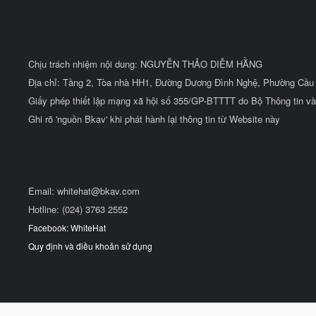
Chịu trách nhiệm nội dung: NGUYỄN THẢO DIỄM HẰNG
Địa chỉ: Tầng 2, Tòa nhà HH1, Đường Dương Đình Nghệ, Phường Cầu 
Giấy phép thiết lập mạng xã hội số 355/GP-BTTTT do Bộ Thông tin và
Ghi rõ 'nguồn Bkav' khi phát hành lại thông tin từ Website này
Email:
whitehat@bkav.com
Hotline: (024) 3763 2552
Facebook: WhiteHat
Quy định và điều khoản sử dụng