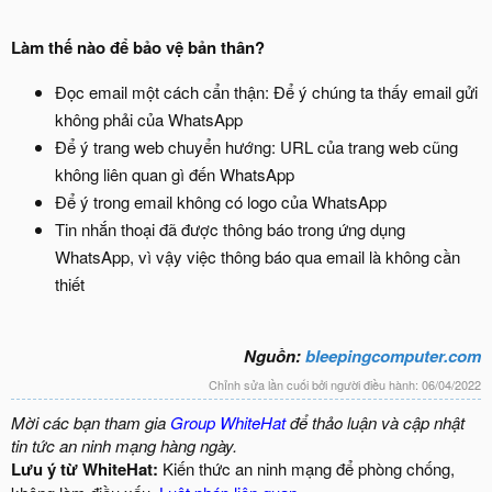
Làm thế nào để bảo vệ bản thân?
Đọc email một cách cẩn thận: Để ý chúng ta thấy email gửi
không phải của WhatsApp
Để ý trang web chuyển hướng: URL của trang web cũng
không liên quan gì đến WhatsApp
Để ý trong email không có logo của WhatsApp
Tin nhắn thoại đã được thông báo trong ứng dụng
WhatsApp, vì vậy việc thông báo qua email là không cần
thiết
Nguồn:
bleepingcomputer.com
Chỉnh sửa lần cuối bởi người điều hành:
06/04/2022
Mời các bạn tham gia
Group WhiteHat
để thảo luận và cập nhật
tin tức an ninh mạng hàng ngày.
Lưu ý từ WhiteHat:
Kiến thức an ninh mạng để phòng chống,