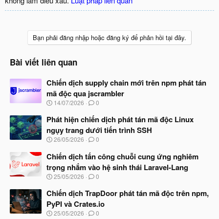
không làm điều xấu.
Luật pháp liên quan
Bạn phải đăng nhập hoặc đăng ký để phản hồi tại đây.
Bài viết liên quan
Chiến dịch supply chain mới trên npm phát tán
mã độc qua jscrambler
N
14/07/2026
0
g
à
Phát hiện chiến dịch phát tán mã độc Linux
y
ngụy trang dưới tiến trình SSH
b
N
26/05/2026
0
ắ
g
t
à
Chiến dịch tấn công chuỗi cung ứng nghiêm
đ
y
ầ
trọng nhắm vào hệ sinh thái Laravel-Lang
b
u
N
25/05/2026
0
ắ
g
t
à
Chiến dịch TrapDoor phát tán mã độc trên npm,
đ
y
ầ
PyPI và Crates.io
b
u
N
25/05/2026
0
ắ