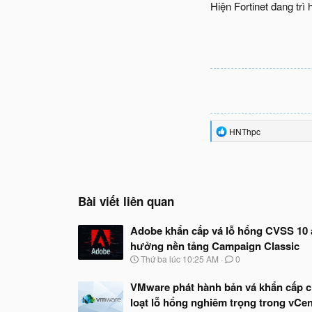
Hiện Fortinet đang trì
R
HNThpc
e
a
c
t
i
o
Bài viết liên quan
n
s
Adobe khẩn cấp vá lỗ hổng CVSS 10
:
hưởng nền tảng Campaign Classic
N
Thứ ba lúc 10:25 AM
0
g
à
VMware phát hành bản vá khẩn cấp 
y
loạt lỗ hổng nghiêm trọng trong vCen
b