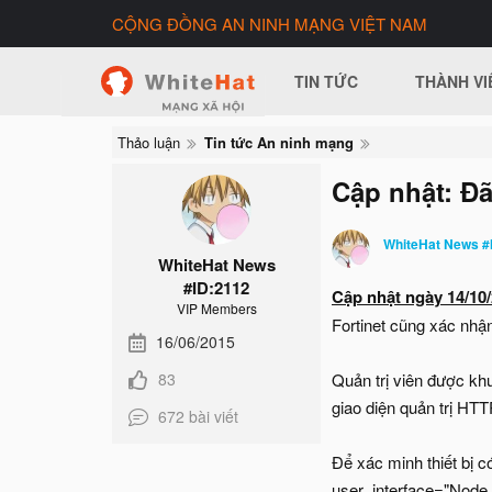
CỘNG ĐỒNG AN NINH MẠNG VIỆT NAM
TIN TỨC
THÀNH VI
Thảo luận
Tin tức An ninh mạng
Cập nhật: Đã
WhiteHat News #
WhiteHat News
#ID:2112
Cập nhật ngày 14/10/
VIP Members
Fortinet cũng xác nhậ
16/06/2015
83
Quản trị viên được kh
giao diện quản trị HTT
672 bài viết
Để xác minh thiết bị c
user_interface="Node.