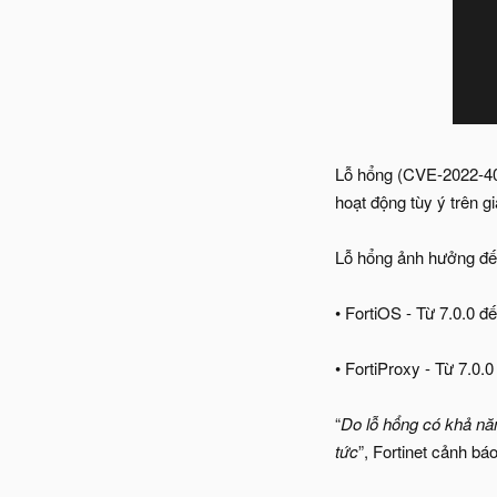
Lỗ hổng (CVE-2022-406
hoạt động tùy ý trên gi
Lỗ hổng ảnh hưởng đến
• FortiOS - Từ 7.0.0 đế
• FortiProxy - Từ 7.0.0
“
Do lỗ hổng có khả năn
tức
”, Fortinet cảnh báo