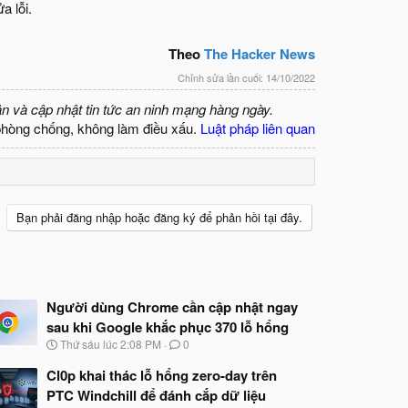
a lỗi.
Theo
The Hacker News
Chỉnh sửa lần cuối:
14/10/2022
ận và cập nhật tin tức an ninh mạng hàng ngày.
phòng chống, không làm điều xấu.
Luật pháp liên quan
Bạn phải đăng nhập hoặc đăng ký để phản hồi tại đây.
Người dùng Chrome cần cập nhật ngay
sau khi Google khắc phục 370 lỗ hổng
N
Thứ sáu lúc 2:08 PM
0
g
à
Cl0p khai thác lỗ hổng zero-day trên
y
PTC Windchill để đánh cắp dữ liệu
b