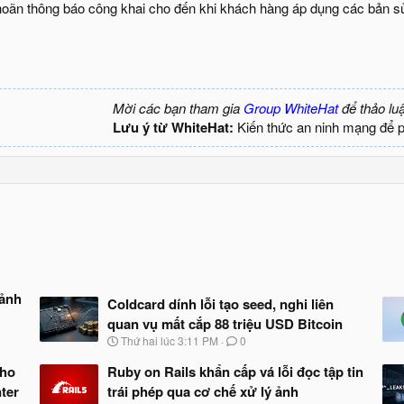
 hoãn thông báo công khai cho đến khi khách hàng áp dụng các bản sử
Mời các bạn tham gia
Group WhiteHat
để thảo lu
Lưu ý từ WhiteHat:
Kiến thức an ninh mạng để 
 ảnh
Coldcard dính lỗi tạo seed, nghi liên
quan vụ mất cắp 88 triệu USD Bitcoin
N
Thứ hai lúc 3:11 PM
0
g
à
cho
Ruby on Rails khẩn cấp vá lỗi đọc tập tin
y
ter
trái phép qua cơ chế xử lý ảnh
b