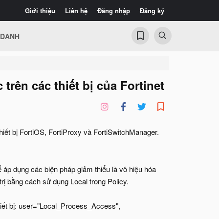
Giới thiệu
Liên hệ
Đăng nhập
Đăng ký
 DANH
rên các thiết bị của Fortinet
t bị FortiOS, FortiProxy và FortiSwitchManager.
 áp dụng các biện pháp giảm thiểu là vô hiệu hóa
trị bằng cách sử dụng Local trong Policy.
thiết bị: user="Local_Process_Access",