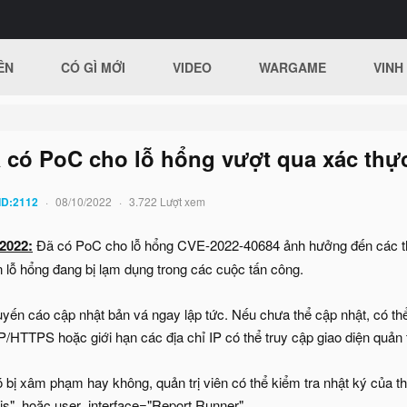
ÊN
CÓ GÌ MỚI
VIDEO
WARGAME
VINH
 có PoC cho lỗ hổng vượt qua xác thực t
ID:2112
08/10/2022
3.722 Lượt xem
2022:
Đã có PoC cho lỗ hổng CVE-2022-40684 ảnh hưởng đến các thiế
n lỗ hổng đang bị lạm dụng trong các cuộc tấn công.
uyến cáo cập nhật bản vá ngay lập tức. Nếu chưa thể cập nhật, có thể
P/HTTPS hoặc giới hạn các địa chỉ IP có thể truy cập giao diện quản 
ó bị xâm phạm hay không, quản trị viên có thể kiểm tra nhật ký của 
js", hoặc user_interface="Report Runner".