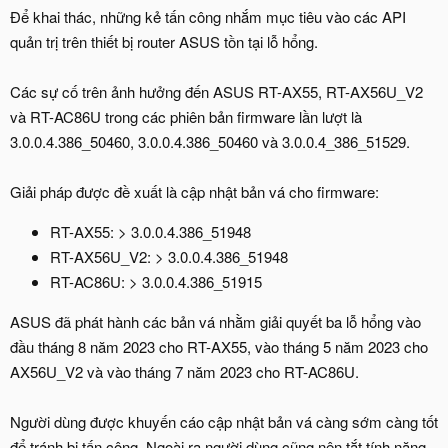
Để khai thác, những kẻ tấn công nhắm mục tiêu vào các API
quản trị trên thiết bị router ASUS tồn tại lỗ hổng.
Các sự cố trên ảnh hưởng đến ASUS RT-AX55, RT-AX56U_V2
và RT-AC86U trong các phiên bản firmware lần lượt là
3.0.0.4.386_50460, 3.0.0.4.386_50460 và 3.0.0.4_386_51529.
Giải pháp được đề xuất là cập nhật bản vá cho firmware:
RT-AX55: > 3.0.0.4.386_51948
RT-AX56U_V2: > 3.0.0.4.386_51948
RT-AC86U: > 3.0.0.4.386_51915
ASUS đã phát hành các bản vá nhằm giải quyết ba lỗ hổng vào
đầu tháng 8 năm 2023 cho RT-AX55, vào tháng 5 năm 2023 cho
AX56U_V2 và vào tháng 7 năm 2023 cho RT-AC86U.
Người dùng được khuyến cáo cập nhật bản vá càng sớm càng tốt
để tránh bị tấn công. Ngoài ra người dùng cũng nên tắt tính năng