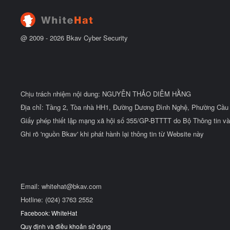
t
đ
ầ
u
@ 2009 -
2026
Bkav Cyber Security
Chịu trách nhiệm nội dung: NGUYỄN THẢO DIỄM HẰNG
Địa chỉ: Tầng 2, Tòa nhà HH1, Đường Dương Đình Nghệ, Phường Cầu 
Giấy phép thiết lập mạng xã hội số 355/GP-BTTTT do Bộ Thông tin và
Ghi rõ 'nguồn Bkav' khi phát hành lại thông tin từ Website này
Email:
whitehat@bkav.com
Hotline: (024) 3763 2552
Facebook: WhiteHat
Quy định và điều khoản sử dụng