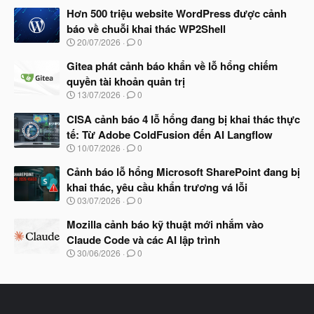
à
Hơn 500 triệu website WordPress được cảnh
y
báo về chuỗi khai thác WP2Shell
b
N
20/07/2026
0
ắ
g
t
à
Gitea phát cảnh báo khẩn về lỗ hổng chiếm
đ
y
ầ
quyền tài khoản quản trị
b
u
N
13/07/2026
0
ắ
g
t
à
CISA cảnh báo 4 lỗ hổng đang bị khai thác thực
đ
y
ầ
tế: Từ Adobe ColdFusion đến AI Langflow
b
u
N
10/07/2026
0
ắ
g
t
à
Cảnh báo lỗ hổng Microsoft SharePoint đang bị
đ
y
ầ
khai thác, yêu cầu khẩn trương vá lỗi
b
u
N
03/07/2026
0
ắ
g
t
à
Mozilla cảnh báo kỹ thuật mới nhắm vào
đ
y
ầ
Claude Code và các AI lập trình
b
u
N
30/06/2026
0
ắ
g
t
à
đ
y
ầ
b
u
ắ