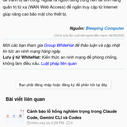
quản trị từ xa (WAN Web Access) để ngăn truy cập từ Internet
giúp nâng cao bảo mật cho thiết bị.
Nguồn:
Bleeping Computer
Chỉnh sửa lần cuối bởi người điều hành:
06/09/2023
Mời các bạn tham gia
Group WhiteHat
để thảo luận và cập nhật
tin tức an ninh mạng hàng ngày.
Lưu ý từ WhiteHat:
Kiến thức an ninh mạng để phòng chống,
không làm điều xấu.
Luật pháp liên quan
Bạn phải đăng nhập hoặc đăng ký để phản hồi tại đây.
Bài viết liên quan
Cảnh báo lỗ hổng nghiêm trọng trong Claude
Code, Gemini CLI và Codex
N
Hôm nay lúc 2:29 PM
0
g