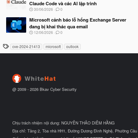
y
ầ
Claude Code và các AI lập trình
b
u
N
30/06/2026
0
ắ
g
t
à
Microsoft cảnh báo lỗ hổng Exchange Server
đ
y
ầ
đang bị khai thác qua email
b
u
N
12/06/2026
0
ắ
g
t
à
đ
T
cve-2024-21413
microsoft
outlook
y
ầ
h
b
u
ắ
ẻ
t
đ
ầ
u
@ 2009 -
2026
Bkav Cyber Security
Chịu trách nhiệm nội dung: NGUYỄN THẢO DIỄM HẰNG
Địa chỉ: Tầng 2, Tòa nhà HH1, Đường Dương Đình Nghệ, Phường Cầu 