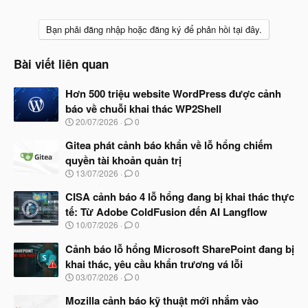
Bạn phải đăng nhập hoặc đăng ký để phản hồi tại đây.
Bài viết liên quan
Hơn 500 triệu website WordPress được cảnh
báo về chuỗi khai thác WP2Shell
N
20/07/2026
0
g
à
Gitea phát cảnh báo khẩn về lỗ hổng chiếm
y
quyền tài khoản quản trị
b
N
13/07/2026
0
ắ
g
t
à
CISA cảnh báo 4 lỗ hổng đang bị khai thác thực
đ
y
ầ
tế: Từ Adobe ColdFusion đến AI Langflow
b
u
N
10/07/2026
0
ắ
g
t
à
Cảnh báo lỗ hổng Microsoft SharePoint đang bị
đ
y
ầ
khai thác, yêu cầu khẩn trương vá lỗi
b
u
N
03/07/2026
0
ắ
g
t
à
Mozilla cảnh báo kỹ thuật mới nhắm vào
đ