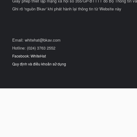
Giấy phép thiết lập mạng xã hội số 355/GP-BTTTT do Bộ Thông tin và
Ghi rõ 'nguồn Bkav' khi phát hành lại thông tin từ Website này
Email:
whitehat@bkav.com
Hotline: (024) 3763 2552
Facebook: WhiteHat
Quy định và điều khoản sử dụng