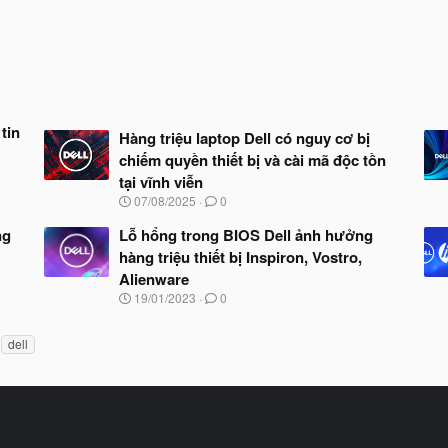
tin
Hàng triệu laptop Dell có nguy cơ bị
chiếm quyền thiết bị và cài mã độc tồn
tại vĩnh viễn
N
07/08/2025
0
g
à
ng
Lỗ hổng trong BIOS Dell ảnh hưởng
y
hàng triệu thiết bị Inspiron, Vostro,
b
Alienware
ắ
t
N
19/01/2023
0
đ
g
ầ
à
u
dell
y
b
ắ
t
đ
ầ
u