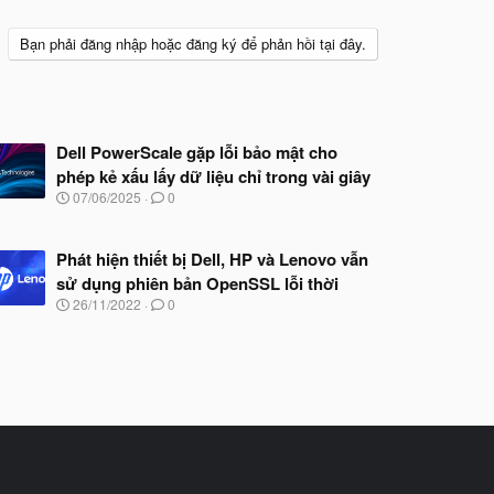
Bạn phải đăng nhập hoặc đăng ký để phản hồi tại đây.
Dell PowerScale gặp lỗi bảo mật cho
phép kẻ xấu lấy dữ liệu chỉ trong vài giây
N
07/06/2025
0
g
à
y
Phát hiện thiết bị Dell, HP và Lenovo vẫn
b
sử dụng phiên bản OpenSSL lỗi thời
ắ
t
N
26/11/2022
0
đ
g
ầ
à
u
y
b
ắ
t
đ
ầ
u