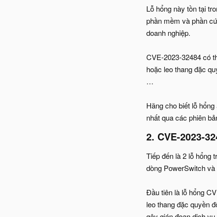
Lỗ hổng này tồn tại t
phần mềm và phần cứng
doanh nghiệp.
CVE-2023-32484 có thể
hoặc leo thang đặc qu
…
Hãng cho biết lỗ hổng
nhất qua các phiên bản
2. CVE-2023-32
Tiếp đến là 2 lỗ hổng
dòng PowerSwitch và m
Đầu tiên là lỗ hổng C
leo thang đặc quyền đố
gây gián đoạn dịch vụ