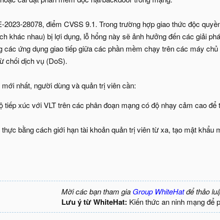
E-2023-28078, điểm CVSS 9.1. Trong trường hợp giao thức độc quyền V
witch khác nhau) bị lợi dụng, lỗ hổng này sẽ ảnh hưởng đến các giả
các ứng dụng giao tiếp giữa các phần mềm chạy trên các máy chủ kh
ừ chối dịch vụ (DoS).
mới nhất, người dùng và quản trị viên cần:
 tiếp xúc với VLT trên các phân đoạn mạng có độ nhạy cảm cao để 
hực bằng cách giới hạn tài khoản quản trị viên từ xa, tạo mật khẩu 
Mời các bạn tham gia
Group WhiteHat
để thảo lu
Lưu ý từ WhiteHat:
Kiến thức an ninh mạng để 