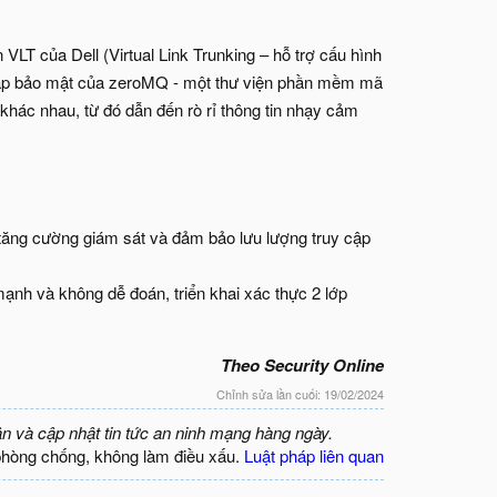
LT của Dell (Virtual Link Trunking – hỗ trợ cấu hình
i pháp bảo mật của zeroMQ - một thư viện phần mềm mã
ác nhau, từ đó dẫn đến rò rỉ thông tin nhạy cảm
tăng cường giám sát và đảm bảo lưu lượng truy cập
mạnh và không dễ đoán, triển khai xác thực 2 lớp
Theo Security Online
Chỉnh sửa lần cuối:
19/02/2024
ận và cập nhật tin tức an ninh mạng hàng ngày.
phòng chống, không làm điều xấu.
Luật pháp liên quan