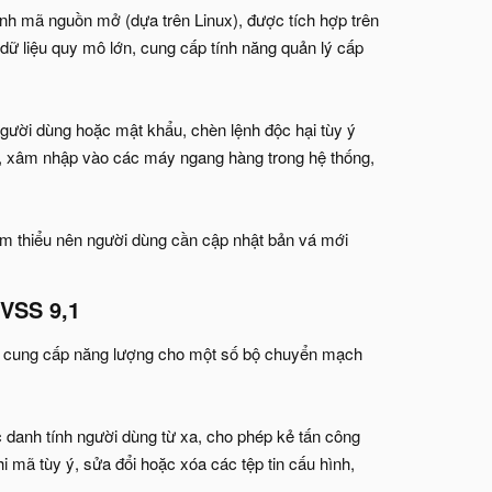
ành mã nguồn mở (dựa trên Linux), được tích hợp trên
 liệu quy mô lớn, cung cấp tính năng quản lý cấp
ười dùng hoặc mật khẩu, chèn lệnh độc hại tùy ý
ảm, xâm nhập vào các máy ngang hàng trong hệ thống,
ảm thiểu nên người dùng cần cập nhật bản vá mới
CVSS 9,1
để cung cấp năng lượng cho một số bộ chuyển mạch
 danh tính người dùng từ xa, cho phép kẻ tấn công
i mã tùy ý, sửa đổi hoặc xóa các tệp tin cấu hình,