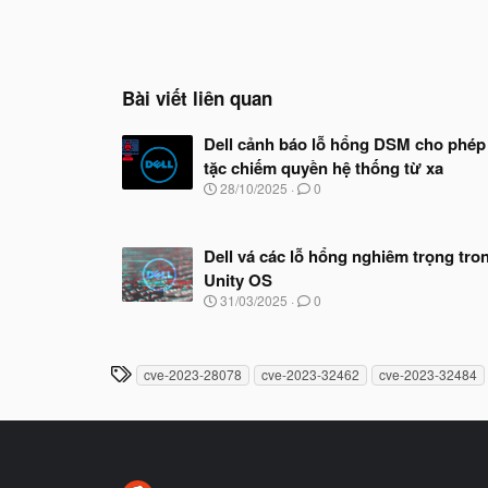
Bài viết liên quan
Dell cảnh báo lỗ hổng DSM cho phép 
tặc chiếm quyền hệ thống từ xa
N
28/10/2025
0
g
à
y
Dell vá các lỗ hổng nghiêm trọng tro
b
ắ
Unity OS
t
N
31/03/2025
0
đ
g
ầ
à
u
y
b
T
cve-2023-28078
cve-2023-32462
cve-2023-32484
ắ
h
t
ẻ
đ
ầ
u