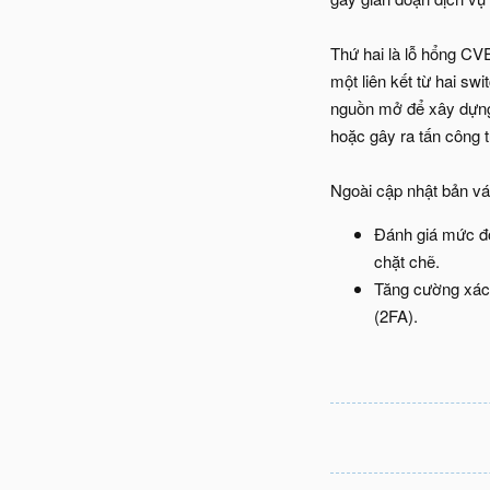
Thứ hai là lỗ hổng CV
một liên kết từ hai s
nguồn mở để xây dựng 
hoặc gây ra tấn công t
Ngoài cập nhật bản vá 
Đánh giá mức độ
chặt chẽ.
Tăng cường xác t
(2FA).