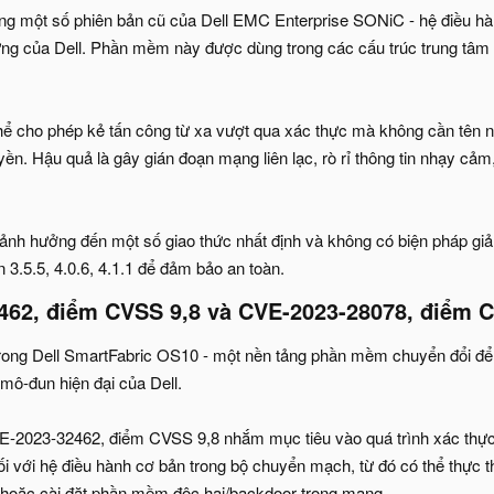
rong một số phiên bản cũ của Dell EMC Enterprise SONiC - hệ điều h
 của Dell. Phần mềm này được dùng trong các cấu trúc trung tâm dữ
 cho phép kẻ tấn công từ xa vượt qua xác thực mà không cần tên ng
yền. Hậu quả là gây gián đoạn mạng liên lạc, rò rỉ thông tin nhạy c
 ảnh hưởng đến một số giao thức nhất định và không có biện pháp gi
 3.5.5, 4.0.6, 4.1.1 để đảm bảo an toàn.
462, điểm CVSS 9,8 và
CVE-2023-28078, điểm 
 trong Dell SmartFabric OS10 - một nền tảng phần mềm chuyển đổi 
ô-đun hiện đại của Dell.
VE-2023-32462, điểm CVSS 9,8 nhắm mục tiêu vào quá trình xác thực
i với hệ điều hành cơ bản trong bộ chuyển mạch, từ đó có thể thực th
 hoặc cài đặt phần mềm độc hại/backdoor trong mạng.