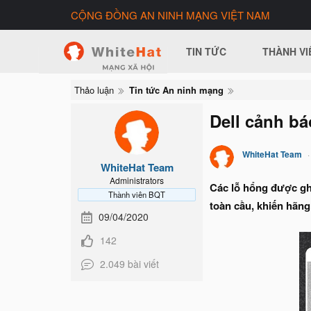
CỘNG ĐỒNG AN NINH MẠNG VIỆT NAM
TIN TỨC
THÀNH VI
Thảo luận
Tin tức An ninh mạng
Dell cảnh b
WhiteHat Team
WhiteHat Team
Administrators
Các lỗ hổng được gh
Thành viên BQT
toàn cầu, khiến hãng
09/04/2020
142
2.049 bài viết