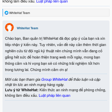
không làm điều xấu.
Luật pháp liên quan
R
WhiteHat Team
e
a
c
WhiteHat Team
t
i
o
Chào bạn, Ban quản trị WhiteHat đã đọc góp ý của bạn và xin
n
tiếp nhận ý kiến này. Tuy nhiên, vấn đề này cần thêm thời gian
s
:
nghiên cứu từ đội ngũ kỹ thuật nên chúng mình vẫn đang cố
gắng hết sức để hoàn thiện trang web mỗi ngày, mong bạn
thông cảm và hi vọng bạn sẽ có những trải nghiệm tốt hơn
trong tương lai. Chúng mình cảm ơn ạ!
Mời các bạn tham gia
Group WhiteHat
để thảo luận và cập
nhật tin tức an ninh mạng hàng ngày.
Lưu ý từ WhiteHat:
Kiến thức an ninh mạng để phòng chống,
không làm điều xấu.
Luật pháp liên quan