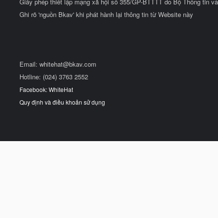
Giấy phép thiết lập mạng xã hội số 355/GP-BTTTT do Bộ Thông tin và
Ghi rõ 'nguồn Bkav' khi phát hành lại thông tin từ Website này
Email:
whitehat@bkav.com
Hotline: (024) 3763 2552
Facebook: WhiteHat
Quy định và điều khoản sử dụng