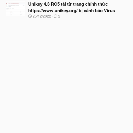
đ
Unikey 4.3 RC5 tải từ trang chính thức
y
ầ
b
https://www.unikey.org/ bị cảnh báo Virus
u
ắ
N
25/12/2022
2
t
g
đ
à
ầ
y
u
b
ắ
t
đ
ầ
u