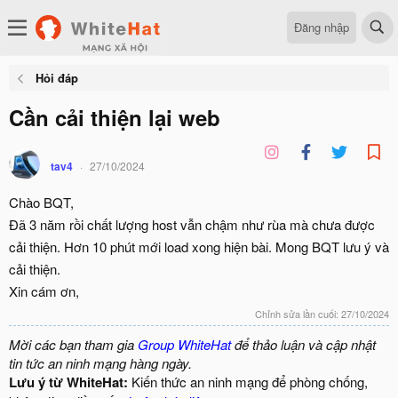
Đăng nhập
Hỏi đáp
Cần cải thiện lại web
tav4
27/10/2024
Chào BQT,
Đã 3 năm rồi chất lượng host vẫn chậm như rùa mà chưa được
cải thiện. Hơn 10 phút mới load xong hiện bài. Mong BQT lưu ý và
cải thiện.
Xin cám ơn,
Chỉnh sửa lần cuối:
27/10/2024
Mời các bạn tham gia
Group WhiteHat
để thảo luận và cập nhật
tin tức an ninh mạng hàng ngày.
Lưu ý từ WhiteHat:
Kiến thức an ninh mạng để phòng chống,