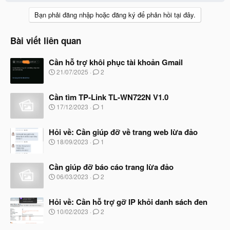
Bạn phải đăng nhập hoặc đăng ký để phản hồi tại đây.
Bài viết liên quan
Cần hỗ trợ khôi phục tài khoản Gmail
N
21/07/2025
2
g
à
Cần tìm TP-Link TL-WN722N V1.0
y
b
N
17/12/2023
1
ắ
g
t
à
đ
Hỏi về: Cần giúp đỡ về trang web lừa đảo
y
ầ
b
N
18/09/2023
1
u
ắ
g
t
à
đ
Cần giúp đỡ báo cáo trang lừa đảo
y
ầ
b
N
06/03/2023
2
u
ắ
g
t
à
đ
Hỏi về: Cần hỗ trợ gỡ IP khỏi danh sách đen
y
ầ
b
N
10/02/2023
2
u
ắ
g
t
à