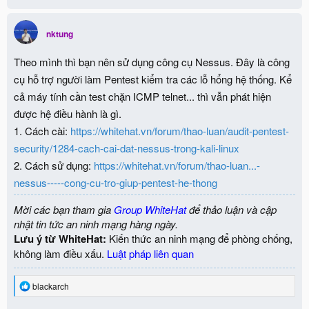
c
t
i
nktung
o
n
Theo mình thì bạn nên sử dụng công cụ Nessus. Đây là công
s
:
cụ hỗ trợ người làm Pentest kiểm tra các lỗ hổng hệ thống. Kể
cả máy tính cần test chặn ICMP telnet... thì vẫn phát hiện
được hệ điều hành là gì.
1. Cách cài:
https://whitehat.vn/forum/thao-luan/audit-pentest-
security/1284-cach-cai-dat-nessus-trong-kali-linux
2. Cách sử dụng:
https://whitehat.vn/forum/thao-luan...-
nessus-----cong-cu-tro-giup-pentest-he-thong
Mời các bạn tham gia
Group WhiteHat
để thảo luận và cập
nhật tin tức an ninh mạng hàng ngày.
Lưu ý từ WhiteHat:
Kiến thức an ninh mạng để phòng chống,
không làm điều xấu.
Luật pháp liên quan
R
blackarch
e
a