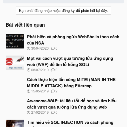
c
t
Bạn phải đăng nhập hoặc đăng ký để phản hồi tại đây.
i
o
n
Bài viết liên quan
s
:
Phát hiện và phòng ngừa WebShells theo cách
của NSA
N
30/04/2020
0
g
à
Một vài cách vượt qua tường lửa ứng dụng
y
web (WAF) để tìm lỗ hổng SQLi
b
N
08/07/2019
0
ắ
g
t
à
Cách thực hiện tấn công MITM (MAN-IN-THE-
đ
y
ầ
MIDDLE ATTACK) bằng Ettercap
b
u
N
15/05/2019
2
ắ
g
t
à
Awesome-WAF: tài liệu tốt để học và tìm hiểu
đ
y
ầ
cách vượt qua tường lửa ứng dụng web
b
u
N
27/02/2019
0
ắ
g
t
à
Tìm hiểu về SQL INJECTION và cách phòng
đ
y
ầ