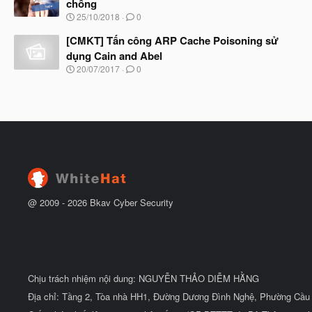
chống
b
u
N
25/10/2018
0
ắ
g
t
à
[CMKT] Tấn công ARP Cache Poisoning sử
đ
y
ầ
dụng Cain and Abel
b
u
N
20/07/2017
0
ắ
g
t
à
đ
y
ầ
b
u
ắ
t
đ
ầ
u
@ 2009 -
2026
Bkav Cyber Security
Chịu trách nhiệm nội dung: NGUYỄN THẢO DIỄM HẰNG
Địa chỉ: Tầng 2, Tòa nhà HH1, Đường Dương Đình Nghệ, Phường Cầu 