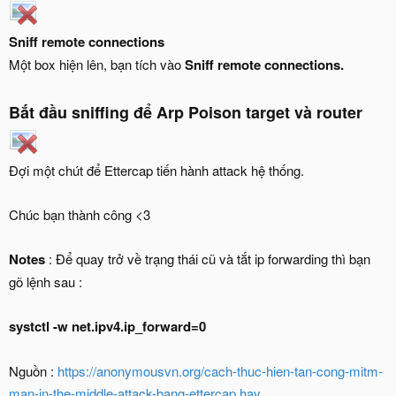
Sniff remote connections
Một box hiện lên, bạn tích vào
Sniff remote connections.
Bắt đầu sniffing để Arp Poison target và router
Đợi một chút để Ettercap tiến hành attack hệ thống.
Chúc bạn thành công <3
Notes
: Để quay trở về trạng thái cũ và tắt ip forwarding thì bạn
gõ lệnh sau :
systctl -w net.ipv4.ip_forward=0
Nguồn :
https://anonymousvn.org/cach-thuc-hien-tan-cong-mitm-
man-in-the-middle-attack-bang-ettercap.hav