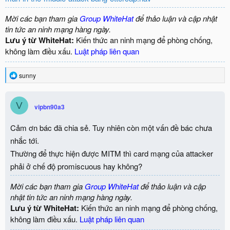
Mời các bạn tham gia
Group WhiteHat
để thảo luận và cập nhật
tin tức an ninh mạng hàng ngày.
Lưu ý từ WhiteHat:
Kiến thức an ninh mạng để phòng chống,
không làm điều xấu.
Luật pháp liên quan
R
sunny
e
a
c
V
vipbn90a3
t
i
o
Cảm ơn bác đã chia sẻ. Tuy nhiên còn một vấn đề bác chưa
n
nhắc tới.
s
:
Thường để thực hiện được MITM thì card mạng của attacker
phải ở chế độ promiscuous hay không?
Mời các bạn tham gia
Group WhiteHat
để thảo luận và cập
nhật tin tức an ninh mạng hàng ngày.
Lưu ý từ WhiteHat:
Kiến thức an ninh mạng để phòng chống,
không làm điều xấu.
Luật pháp liên quan