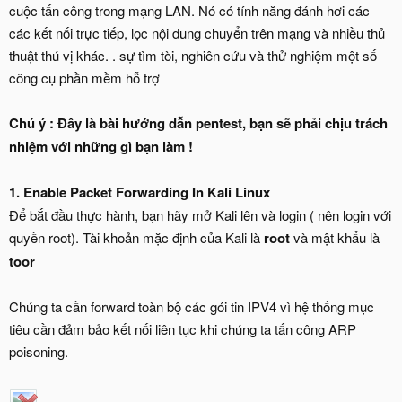
cuộc tấn công trong mạng LAN. Nó có tính năng đánh hơi các
các kết nối trực tiếp, lọc nội dung chuyển trên mạng và nhiều thủ
thuật thú vị khác. . sự tìm tòi, nghiên cứu và thử nghiệm một số
công cụ phần mềm hỗ trợ
Chú ý : Đây là bài hướng dẫn pentest, bạn sẽ phải chịu trách
nhiệm với những gì bạn làm !
1. Enable Packet Forwarding In Kali Linux
Để bắt đầu thực hành, bạn hãy mở Kali lên và login ( nên login với
quyền root). Tài khoản mặc định của Kali là
root
và mật khẩu là
toor
Chúng ta cần forward toàn bộ các gói tin IPV4 vì hệ thống mục
tiêu cần đảm bảo kết nối liên tục khi chúng ta tấn công ARP
poisoning.