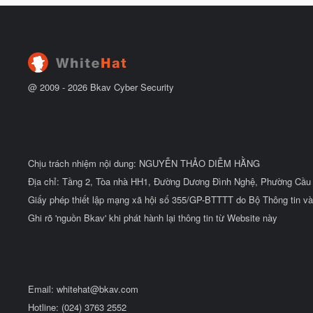
h
b
u
ắ
ẻ
t
đ
ầ
u
@ 2009 -
2026
Bkav Cyber Security
Chịu trách nhiệm nội dung: NGUYỄN THẢO DIỄM HẰNG
Địa chỉ: Tầng 2, Tòa nhà HH1, Đường Dương Đình Nghệ, Phường Cầu 
Giấy phép thiết lập mạng xã hội số 355/GP-BTTTT do Bộ Thông tin và
Ghi rõ 'nguồn Bkav' khi phát hành lại thông tin từ Website này
Email:
whitehat@bkav.com
Hotline: (024) 3763 2552