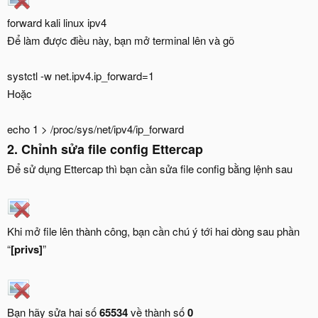
forward kali linux ipv4
Để làm được điều này, bạn mở terminal lên và gõ
systctl -w net.ipv4.ip_forward=1
Hoặc
echo 1 > /proc/sys/net/ipv4/ip_forward
2. Chỉnh sửa file config Ettercap
Để sử dụng Ettercap thì bạn cần sửa file config bằng lệnh sau
Khi mở file lên thành công, bạn cần chú ý tới hai dòng sau phần
“
[privs]
”
Bạn hãy sửa hai số
65534
về thành số
0