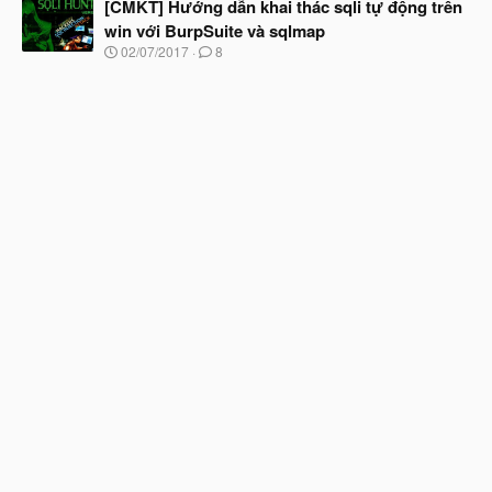
à
[CMKT] Hướng dẫn khai thác sqli tự động trên
đ
y
ầ
win với BurpSuite và sqlmap
b
u
N
02/07/2017
8
ắ
g
t
à
đ
y
ầ
b
u
ắ
t
đ
ầ
u