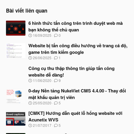
Bài viết liên quan
6 hình thức tấn công trên trình duyệt web mà
bạn không thể chủ quan
N
16/09/2025
0
g
à
Website bị tấn công điều hướng về trang cá độ,
y
game trên tìm kiếm google
b
N
26/06/2025
1
ắ
g
t
à
Công cụ thu thập thông tin giúp tấn công
đ
y
ầ
website dễ dàng!
b
u
N
11/06/2020
9
ắ
g
t
à
0-day Nền tảng NukeViet CMS 4.4.00 - Thay đổi
đ
y
ầ
mật khẩu quản trị viên
b
u
N
25/05/2020
5
ắ
g
t
à
[CMKT] Hướng dẫn quét lỗ hổng website với
đ
y
ầ
Acunetix WVS
b
u
N
21/07/2017
5
ắ
g
t