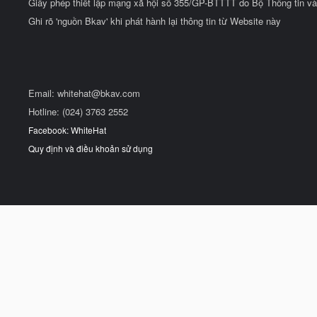
Giấy phép thiết lập mạng xã hội số 355/GP-BTTTT do Bộ Thông tin và
Ghi rõ 'nguồn Bkav' khi phát hành lại thông tin từ Website này
Email:
whitehat@bkav.com
Hotline: (024) 3763 2552
Facebook: WhiteHat
Quy định và điều khoản sử dụng