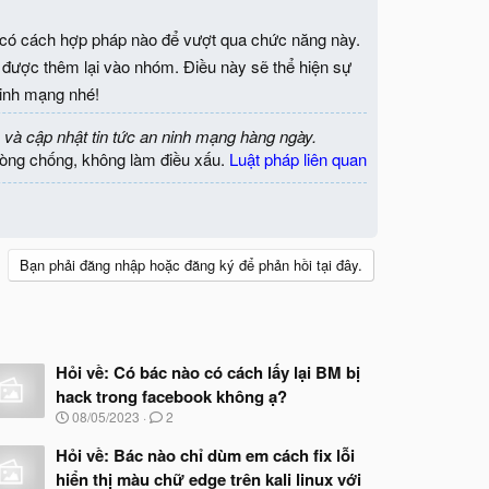
 có cách hợp pháp nào để vượt qua chức năng này.
in được thêm lại vào nhóm. Điều này sẽ thể hiện sự
ninh mạng nhé!
 và cập nhật tin tức an ninh mạng hàng ngày.
òng chống, không làm điều xấu.
Luật pháp liên quan
Bạn phải đăng nhập hoặc đăng ký để phản hồi tại đây.
Hỏi về: Có bác nào có cách lấy lại BM bị
hack trong facebook không ạ?
N
08/05/2023
2
g
à
Hỏi về: Bác nào chỉ dùm em cách fix lỗi
y
hiển thị màu chữ edge trên kali linux với
b