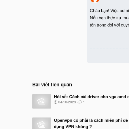
Chào bạn! Việc admi
Nếu bạn thực sự muốn
tôn trọng đối với qu
Bài viết liên quan
Hỏi về: Cách cài driver cho vga amd 
N
04/10/2023
1
g
à
y
Openvpn có phải là cách miễn phí để
b
ắ
dụng VPN không ?