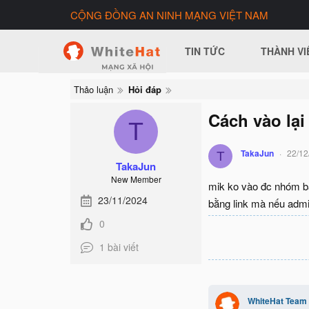
CỘNG ĐỒNG AN NINH MẠNG VIỆT NAM
TIN TỨC
THÀNH VI
Thảo luận
Hỏi đáp
Cách vào lại
T
TakaJun
22/12
T
TakaJun
New Member
mik ko vào đc nhóm bằn
23/11/2024
bằng link mà nếu admi
0
1 bài viết
WhiteHat Team