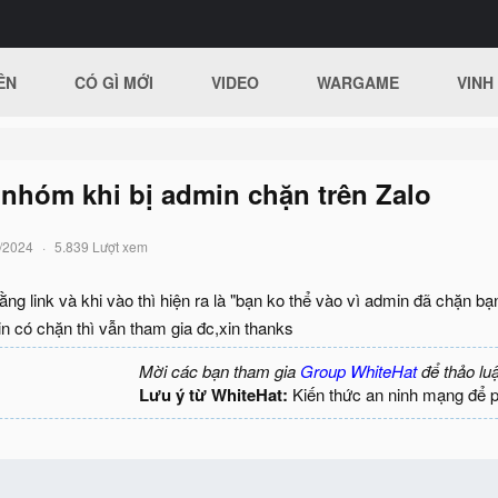
ÊN
CÓ GÌ MỚI
VIDEO
WARGAME
VINH
 nhóm khi bị admin chặn trên Zalo
/2024
5.839 Lượt xem
g link và khi vào thì hiện ra là "bạn ko thể vào vì admin đã chặn bạ
n có chặn thì vẫn tham gia đc,xin thanks
Mời các bạn tham gia
Group WhiteHat
để thảo lu
Lưu ý từ WhiteHat:
Kiến thức an ninh mạng để 