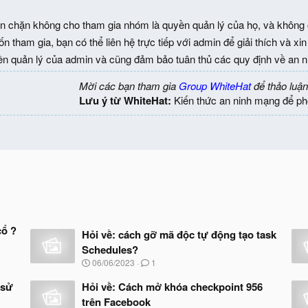
n chặn không cho tham gia nhóm là quyền quản lý của họ, và không
 tham gia, bạn có thể liên hệ trực tiếp với admin để giải thích và x
yền quản lý của admin và cũng đảm bảo tuân thủ các quy định về an 
Mời các bạn tham gia
Group WhiteHat
để thảo luận
Lưu ý từ WhiteHat:
Kiến thức an ninh mạng để ph
cổ ?
Hỏi về: cách gỡ mã độc tự động tạo task
Schedules?
N
06/06/2023
1
g
à
 sử
Hỏi về: Cách mở khóa checkpoint 956
y
trên Facebook
b