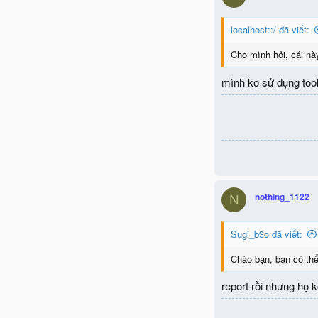
localhost::/ đã viết:
Cho mình hỏi, cái nà
mình ko sử dụng tool
nothing_1122
N
Sugi_b3o đã viết:
Chào bạn, bạn có thể 
report rồi nhưng họ k