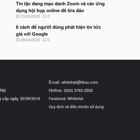
Tin tặc đang mạo danh Zoom và các ứng
dụng hội họp online để lừa đảo
N
13/05/2020
0
g
à
6 cách để người dùng phát hiện tin tức
y
giả với Google
b
N
28/04/2020
0
ắ
g
t
à
đ
y
ầ
b
u
ắ
t
đ
ầ
Email:
whitehat@bkav.com
u
Nội
Hotline: (024) 3763 2552
g cấp ngày 30/06/2016
Facebook: WhiteHat
Quy định và điều khoản sử dụng