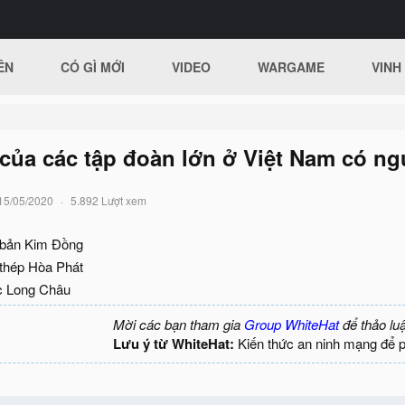
ÊN
CÓ GÌ MỚI
VIDEO
WARGAME
VINH
của các tập đoàn lớn ở Việt Nam có ng
15/05/2020
5.892 Lượt xem
 bản Kim Đồng
 thép Hòa Phát
c Long Châu
Mời các bạn tham gia
Group WhiteHat
để thảo lu
Lưu ý từ WhiteHat:
Kiến thức an ninh mạng để 