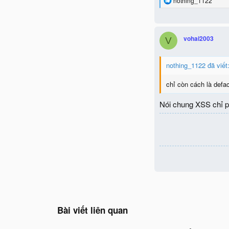
nothing_1122
e
a
c
t
vohai2003
V
i
o
n
nothing_1122 đã viết
s
:
chỉ còn cách là defa
Nói chung XSS chỉ ph
Bài viết liên quan