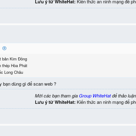
Lưu ý từ WhiteHat:
Kiến thức an ninh mạng để ph
:
t bản Kim Đồng
n thép Hòa Phát
ốc Long Châu
ày bạn dùng gì để scan web ?
Mời các bạn tham gia
Group WhiteHat
để thảo luận
Lưu ý từ WhiteHat:
Kiến thức an ninh mạng để ph