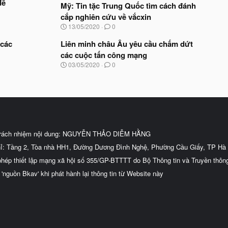
để
Mỹ: Tin tặc Trung Quốc tìm cách đánh
cắp nghiên cứu về vắcxin
N
13/05/2020
0
g
à
 các
Liên minh châu Âu yêu cầu chấm dứt
y
các cuộc tấn công mạng
b
N
03/05/2020
0
ắ
g
t
à
đ
y
ầ
b
u
ắ
t
đ
ầ
trách nhiệm nội dung: NGUYỄN THẢO DIỄM HẰNG
u
hỉ: Tầng 2, Tòa nhà HH1, Đường Dương Đình Nghệ, Phường Cầu Giấy, TP Hà 
phép thiết lập mạng xã hội số 355/GP-BTTTT do Bộ Thông tin và Truyền thôn
 'nguồn Bkav' khi phát hành lại thông tin từ Website này