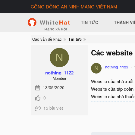
CỘNG ĐỒNG AN NINH MẠNG VIỆT NAM
TIN TỨC
THÀNH VI
Các vấn đề khác
Tin tức
Các website 
N
nothing_1122
N
nothing_1122
Member
Website của nhà xuất
13/05/2020
Website của tập đoàn
Website của nhà thuố
0
15 bài viết