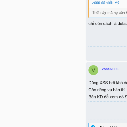
z099 đã viết:
Thời này mà họ còn k
chỉ còn cách là defa
vohai2003
V
Dùng XSS hơi khó de
Còn riêng vụ báo thì
Bên KĐ để xem có S
R