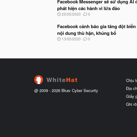
Facebook Messenger sẽ sử dụng AI 
phát hiện các hành vi lừa đảo
N
25/05/2020
0
g
à
Facebook cảnh báo gia tăng đột biến
y
nội dung thù hận, khủng bố
b
ắ
N
13/05/2020
0
t
g
đ
à
ầ
y
u
b
ắ
t
đ
ầ
Chịu 
u
Địa c
@ 2009 -
2026
Bkav Cyber Security
Giấy 
Ghi rõ