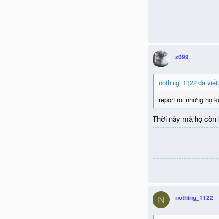
z099
nothing_1122 đã viết
report rồi nhưng họ k
Thời này mà họ còn 
nothing_1122
N