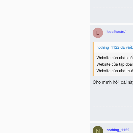
localhost::/
L
nothing_1122 đã viết
Website của nhà xuấ
Website của tập đoà
Website của nhà thu
Cho mình hỏi, cái n
nothing_1122
N