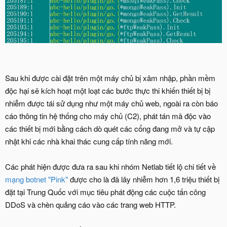
Sau khi được cài đặt trên một máy chủ bị xâm nhập, phần mềm
độc hại sẽ kích hoạt một loạt các bước thực thi khiến thiết bị bị
nhiễm được tái sử dụng như một máy chủ web, ngoài ra còn báo
cáo thông tin hệ thống cho máy chủ (C2), phát tán mã độc vào
các thiết bị mới bằng cách dò quét các cổng đang mở và tự cập
nhật khi các nhà khai thác cung cấp tính năng mới.
Các phát hiện được đưa ra sau khi nhóm Netlab tiết lộ chi tiết về
mạng botnet "Pink"
được cho là đã lây nhiễm hơn 1,6 triệu thiết bị
đặt tại Trung Quốc với mục tiêu phát động các cuộc tấn công
DDoS và chèn quảng cáo vào các trang web HTTP.