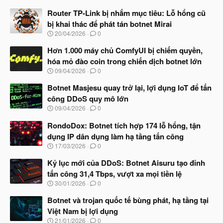
Router TP-Link bị nhắm mục tiêu: Lỗ hổng cũ
bị khai thác để phát tán botnet Mirai
N
20/04/2026
0
g
à
Hơn 1.000 máy chủ ComfyUI bị chiếm quyền,
y
hóa mỏ đào coin trong chiến dịch botnet lớn
b
N
09/04/2026
0
ắ
g
t
à
Botnet Masjesu quay trở lại, lợi dụng IoT để tấn
đ
y
ầ
công DDoS quy mô lớn
b
u
N
09/04/2026
0
ắ
g
t
à
RondoDox: Botnet tích hợp 174 lỗ hổng, tận
đ
y
ầ
dụng IP dân dụng làm hạ tầng tấn công
b
u
N
17/03/2026
0
ắ
g
t
à
Kỷ lục mới của DDoS: Botnet Aisuru tạo đỉnh
đ
y
ầ
tấn công 31,4 Tbps, vượt xa mọi tiền lệ
b
u
N
30/01/2026
0
ắ
g
t
à
Botnet và trojan quốc tế bùng phát, hạ tầng tại
đ
y
ầ
Việt Nam bị lợi dụng
b
u
N
21/01/2026
0
ắ