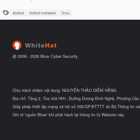
g
t
à
đ
T
abcbot
botnet malware
linux
y
ầ
h
b
u
ắ
ẻ
t
đ
ầ
u
@ 2009 -
2026
Bkav Cyber Security
Chịu trách nhiệm nội dung: NGUYỄN THẢO DIỄM HẰNG
Địa chỉ: Tầng 2, Tòa nhà HH1, Đường Dương Đình Nghệ, Phường Cầu 
Giấy phép thiết lập mạng xã hội số 355/GP-BTTTT do Bộ Thông tin và
Ghi rõ 'nguồn Bkav' khi phát hành lại thông tin từ Website này