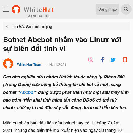
Đăng nhập
Tin tức An ninh mạng
Botnet Abcbot nhắm vào Linux với
sự biến đổi tinh vi
WhiteHat Team
14/11/2021
Các nhà nghiên cứu nhóm Netlab thuộc công ty Qihoo 360
(Trung Quốc) vừa công bố thông tin chi tiết về một mạng
botnet "
Abcbot
" đang được phát triển như một sâu máy tính
bao gồm triển khai tính năng tấn công DDoS có thể tuỳ
chỉnh, chứng tỏ mã độc này vẫn đang được cải tiến liên tục.
Mặc dù phiên bản đầu tiên của botnet này có từ tháng 7 năm
2021, nhưng các biến thể mới xuất hiện vào ngày 30 tháng 10