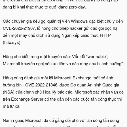
đang bị khai thác thực tế dưới dạng zero-day.
Các chuyên gia kêu gọi quản trị viên Windows đặc biệt chú ý đến
CVE-2022-21907, lỗ hổng cho phép hacker gửi các gói độc hại
đến một máy chủ đích sử dụng Ngăn xếp Giao thức HTTP
(http.sys).
Hãng cho biết trong một khuyến cáo: Vấn đề “wormable”,
Microsoft khuyến nghị nên ưu tiên vá các máy chủ bị ảnh hưởng".
Hãng cũng đánh giá một lỗi Microsoft Exchange mới có ảnh
hưởng lớn - CVE-2022-21846, được Cơ quan An ninh Quốc gia
(NSA) của chính phủ Hoa Kỳ báo cáo. Microsoft xác nhận vấn đề
trên Exchange Server có thể dẫn đến các cuộc tấn công thực thi
mã từ xa.
Năm ngoái, Microsoft đã cố gắng đối phó với làn sóng tấn công