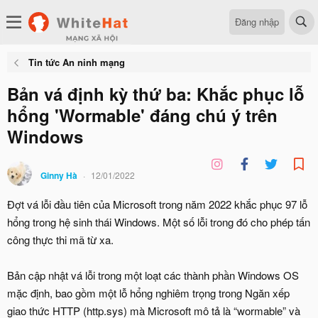
Đăng nhập
Tin tức An ninh mạng
Bản vá định kỳ thứ ba: Khắc phục lỗ
hổng 'Wormable' đáng chú ý trên
Windows
Ginny Hà
12/01/2022
Đợt vá lỗi đầu tiên của Microsoft trong năm 2022 khắc phục 97 lỗ
hổng trong hệ sinh thái Windows. Một số lỗi trong đó cho phép tấn
công thực thi mã từ xa.
Bản cập nhật vá lỗi trong một loạt các thành phần Windows OS
mặc định, bao gồm một lỗ hổng nghiêm trọng trong Ngăn xếp
giao thức HTTP (http.sys) mà Microsoft mô tả là “wormable” và