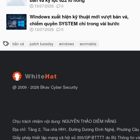
b
u
N
15/07/2026
0
ắ
g
t
à
Windows xuất hiện kỹ thuật mới vượt bản vá,
đ
y
ầ
chiếm quyền SYSTEM chỉ trong vài bước
b
u
N
13/07/2026
0
ắ
g
t
à
đ
T
bản vá
patch tuesday
windows
wormable
y
ầ
h
b
u
ắ
ẻ
t
đ
ầ
u
@ 2009 -
2026
Bkav Cyber Security
Chịu trách nhiệm nội dung: NGUYỄN THẢO DIỄM HẰNG
Địa chỉ: Tầng 2, Tòa nhà HH1, Đường Dương Đình Nghệ, Phường Cầu 
Giấy phép thiết lập mạng xã hội số 355/GP-BTTTT do Bộ Thông tin và