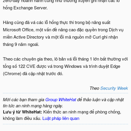
zero-day hoành hành cũng như thường xuyên ghi nhận các lỗ
hổng Exchange Server.
Hãng cũng đã vá các lỗ hổng thực thi trong bộ năng suất
Microsoft Office, một vấn đề nâng cao đặc quyền trong Dịch vụ
miền Active Directory và một lỗi mã nguồn mở Curl ghi nhận
tháng 9 năm ngoái.
Theo các chuyên gia theo, lô bản vá lỗi tháng 1 lớn bất thường với
tổng số 122 CVE được vá trong Windows và trình duyệt Edge
(Chrome) đã cập nhật trước đó.
Theo
Security Week
Mời các bạn tham gia
Group WhiteHat
để thảo luận và cập nhật
tin tức an ninh mạng hàng ngày.
Lưu ý từ WhiteHat:
Kiến thức an ninh mạng để phòng chống,
không làm điều xấu.
Luật pháp liên quan