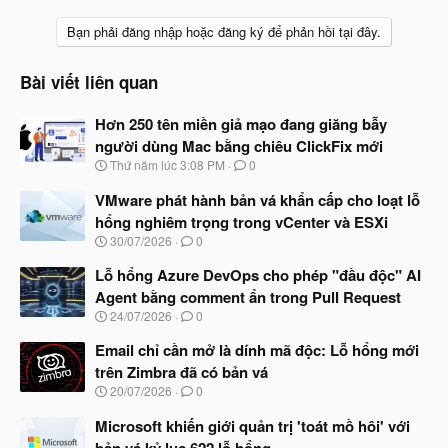
Bạn phải đăng nhập hoặc đăng ký để phản hồi tại đây.
Bài viết liên quan
Hơn 250 tên miền giả mạo đang giăng bẫy
người dùng Mac bằng chiêu ClickFix mới
N
Thứ năm lúc 3:08 PM
0
g
à
VMware phát hành bản vá khẩn cấp cho loạt lỗ
y
hổng nghiêm trọng trong vCenter và ESXi
b
N
30/07/2026
0
ắ
g
t
à
Lỗ hổng Azure DevOps cho phép "đầu độc" AI
đ
y
ầ
Agent bằng comment ẩn trong Pull Request
b
u
N
24/07/2026
0
ắ
g
t
à
Email chỉ cần mở là dính mã độc: Lỗ hổng mới
đ
y
ầ
trên Zimbra đã có bản vá
b
u
N
20/07/2026
0
ắ
g
t
à
Microsoft khiến giới quản trị 'toát mồ hôi' với
đ
y
ầ
bản vá kỷ lục 622 lỗ hổng