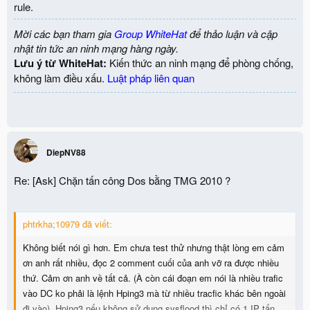
rule.
Mời các bạn tham gia
Group WhiteHat
để thảo luận và cập
nhật tin tức an ninh mạng hàng ngày.
Lưu ý từ WhiteHat:
Kiến thức an ninh mạng để phòng chống,
không làm điều xấu.
Luật pháp liên quan
DiepNV88
Re: [Ask] Chặn tấn công Dos bằng TMG 2010 ?
phtrkha;10979 đã viết:
Không biết nói gì hơn. Em chưa test thử nhưng thật lòng em cảm
ơn anh rất nhiều, đọc 2 comment cuối của anh vỡ ra được nhiều
thứ. Cảm ơn anh về tất cả. (À còn cái đoạn em nói là nhiều trafic
vào DC ko phải là lệnh Hping3 mà từ nhiều tracfic khác bên ngoài
đi vào). Hping3 nếu không sử dụng sysflood thì chỉ có 1 IP tấn