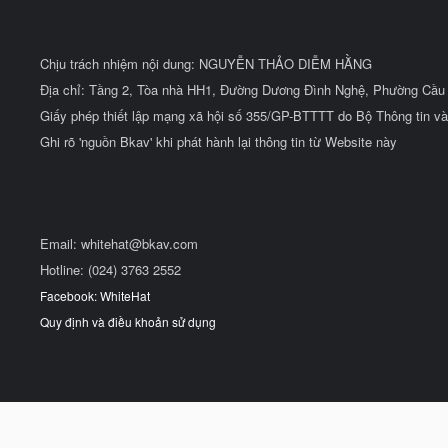
Chịu trách nhiệm nội dung: NGUYỄN THẢO DIỄM HẰNG
Địa chỉ: Tầng 2, Tòa nhà HH1, Đường Dương Đình Nghệ, Phường Cầu 
Giấy phép thiết lập mạng xã hội số 355/GP-BTTTT do Bộ Thông tin và
Ghi rõ 'nguồn Bkav' khi phát hành lại thông tin từ Website này
Email:
whitehat@bkav.com
Hotline: (024) 3763 2552
Facebook: WhiteHat
Quy định và điều khoản sử dụng