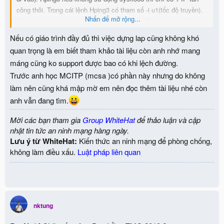
công thôi. Trong cái lệnh Hping3 có tham số -i u1(tốc độ truyền).
Nhấn để mở rộng...
Khi thêm tham số này thì TMG ko chặn nổi. Bỏ nó ra thì chặn
bình thường mặc dù em ko set rule.
Nếu có giáo trình đầy đủ thì việc dựng lap cũng không khó
quan trọng là em biết tham khảo tài liệu còn anh nhớ mang
máng cũng ko support được bao có khi lệch đường.
Trước anh học MCITP (mcsa )có phần này nhưng do không
làm nên cũng khá mập mờ em nên đọc thêm tài liệu nhé còn
anh vẫn đang tìm.
Mời các bạn tham gia
Group WhiteHat
để thảo luận và cập
nhật tin tức an ninh mạng hàng ngày.
Lưu ý từ WhiteHat:
Kiến thức an ninh mạng để phòng chống,
không làm điều xấu.
Luật pháp liên quan
nktung