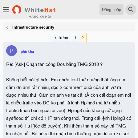
Đăng nhập
Infrastructure security
Trước
1
2
P
phtrkha
Re: [Ask] Chặn tấn công Dos bằng TMG 2010 ?
Không biết nói gì hơn. Em chưa test thử nhưng thật lòng em
cảm ơn anh rất nhiều, đọc 2 comment cuối của anh vỡ ra
được nhiều thứ. Cảm ơn anh về tất cả. (À còn cái đoạn em nói
là nhiều trafic vào DC ko phải là lệnh Hping3 mà từ nhiều
tracfic khác bên ngoài đi vào). Hping3 nếu không sử dụng
sysflood thì chỉ có 1 IP tấn công thôi. Trong cái lệnh Hping3 có
tham số -i u1(tốc độ truyền). Khi thêm tham số này thì TMG
ko chặn nổi. Bỏ nó ra thì chặn bình thường mặc dù em ko set