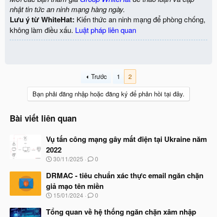
nhật tin tức an ninh mạng hàng ngày.
Lưu ý từ WhiteHat:
Kiến thức an ninh mạng để phòng chống,
không làm điều xấu.
Luật pháp liên quan
Trước
1
2
Bạn phải đăng nhập hoặc đăng ký để phản hồi tại đây.
Bài viết liên quan
Vụ tấn công mạng gây mất điện tại Ukraine năm
2022
N
30/11/2025
0
g
à
DRMAC - tiêu chuẩn xác thực email ngăn chặn
y
giả mạo tên miền
b
N
15/01/2024
0
ắ
g
t
à
Tổng quan về hệ thống ngăn chặn xâm nhập
đ