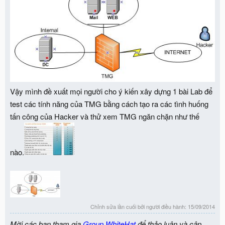
Vậy mình đề xuất mọi người cho ý kiến xây dựng 1 bài Lab để
test các tính năng của TMG bằng cách tạo ra các tình huống
tấn công của Hacker và thử xem TMG ngăn chặn như thế
nào.
Chỉnh sửa lần cuối bởi người điều hành:
15/09/2014
Mời các bạn tham gia
Group WhiteHat
để thảo luận và cập