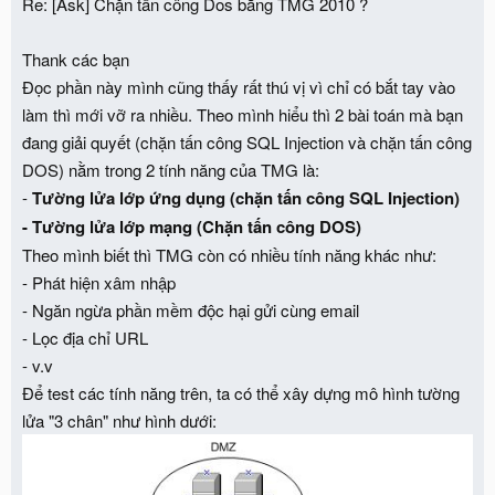
Re: [Ask] Chặn tấn công Dos bằng TMG 2010 ?
Thank các bạn
Đọc phần này mình cũng thấy rất thú vị vì chỉ có bắt tay vào
làm thì mới vỡ ra nhiều. Theo mình hiểu thì 2 bài toán mà bạn
đang giải quyết (chặn tấn công SQL Injection và chặn tấn công
DOS) nằm trong 2 tính năng của TMG là:
-
Tường lửa lớp ứng dụng (chặn tấn công SQL Injection)
- Tường lửa lớp mạng (Chặn tấn công DOS)
Theo mình biết thì TMG còn có nhiều tính năng khác như:
- Phát hiện xâm nhập
- Ngăn ngừa phần mềm độc hại gửi cùng email
- Lọc địa chỉ URL
- v.v
Để test các tính năng trên, ta có thể xây dựng mô hình tường
lửa "3 chân" như hình dưới: