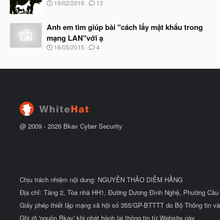
b
N
19/02/2016
13
ầ
ắ
g
u
t
à
đ
Anh em tìm giúp bài "cách lấy mật khẩu trong
y
ầ
b
mạng LAN"với ạ
u
ắ
N
16/05/2015
4
t
g
đ
à
ầ
y
u
b
ắ
t
đ
ầ
u
@ 2009 -
2026
Bkav Cyber Security
Chịu trách nhiệm nội dung: NGUYỄN THẢO DIỄM HẰNG
Địa chỉ: Tầng 2, Tòa nhà HH1, Đường Dương Đình Nghệ, Phường Cầu 
Giấy phép thiết lập mạng xã hội số 355/GP-BTTTT do Bộ Thông tin và
Ghi rõ 'nguồn Bkav' khi phát hành lại thông tin từ Website này