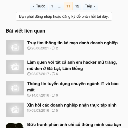
Trước
1
…
11
12
Tiếp
Bạn phải đăng nhập hoặc đăng ký để phản hồi tại đây.
Bài viết liên quan
Truy tìm thông tin kẻ mạo danh doanh nghiệp
N
26/06/2021
2
g
à
Làm quen với tất cả anh em hacker mũ trắng,
y
b
mũ đen ở Đà Lạt, Lâm Đồng
ắ
N
08/07/2017
6
t
g
đ
à
Thông tin tuyển dụng chuyên ngành IT và bảo
ầ
y
u
mật
b
N
14/07/2016
0
ắ
g
t
à
Xin hỏi các doanh nghiệp nhận thực tập sinh
đ
y
ầ
N
09/03/2016
5
b
u
g
ắ
à
t
Bức tranh phản ánh chỉ số thông minh của bạn
y
đ