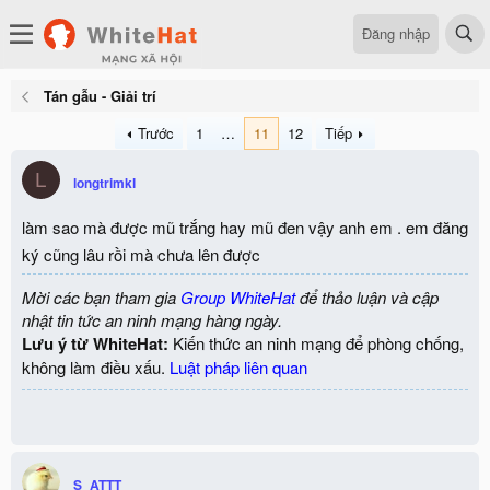
Đăng nhập
Tán gẫu - Giải trí
Trước
1
…
11
12
Tiếp
L
longtrimkl
làm sao mà được mũ trắng hay mũ đen vậy anh em . em đăng
ký cũng lâu rồi mà chưa lên được
Mời các bạn tham gia
Group WhiteHat
để thảo luận và cập
nhật tin tức an ninh mạng hàng ngày.
Lưu ý từ WhiteHat:
Kiến thức an ninh mạng để phòng chống,
không làm điều xấu.
Luật pháp liên quan
S_ATTT