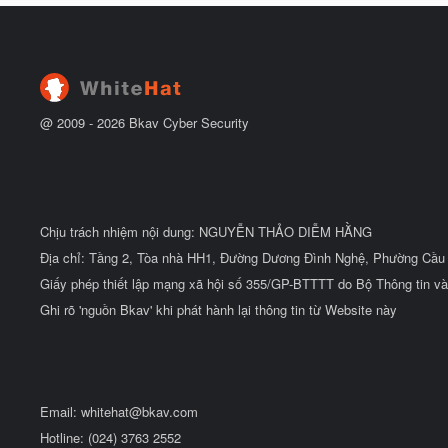
y
u
b
ắ
t
đ
ầ
u
@ 2009 -
2026
Bkav Cyber Security
Chịu trách nhiệm nội dung: NGUYỄN THẢO DIỄM HẰNG
Địa chỉ: Tầng 2, Tòa nhà HH1, Đường Dương Đình Nghệ, Phường Cầu 
Giấy phép thiết lập mạng xã hội số 355/GP-BTTTT do Bộ Thông tin và
Ghi rõ 'nguồn Bkav' khi phát hành lại thông tin từ Website này
Email:
whitehat@bkav.com
Hotline: (024) 3763 2552