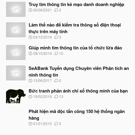
Truy tìm thông tin kẻ mạo danh doanh nghiệp
N
26/06/2021
2
g
à
Làm thế nào để kiểm tra thông số điện thoại
y
b
thực trên máy tính
ắ
N
03/12/2019
3
t
g
đ
à
Giúp mình tìm thông tin của tổ chức lừa đảo
ầ
y
N
u
28/10/2019
10
b
g
ắ
à
t
SeABank Tuyển dụng Chuyên viên Phân tích an
y
đ
b
ninh thông tin
ầ
ắ
N
u
13/06/2017
0
t
g
đ
à
Bức tranh phản ánh chỉ số thông minh của bạn
ầ
y
N
u
19/02/2016
13
b
g
ắ
à
t
Phát hiện mã độc tấn công 150 hệ thống ngân
y
đ
b
hàng
ầ
ắ
N
u
01/01/2015
3
t
g
đ
à
ầ