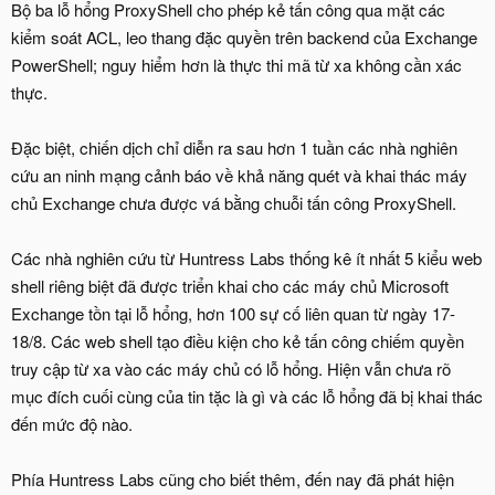
Bộ ba lỗ hổng ProxyShell cho phép kẻ tấn công qua mặt các
kiểm soát ACL, leo thang đặc quyền trên backend của Exchange
PowerShell; nguy hiểm hơn là thực thi mã từ xa không cần xác
thực.
Đặc biệt, chiến dịch chỉ diễn ra sau hơn 1 tuần các nhà nghiên
cứu an ninh mạng cảnh báo về khả năng quét và khai thác máy
chủ Exchange chưa được vá bằng chuỗi tấn công ProxyShell.
Các nhà nghiên cứu từ Huntress Labs thống kê ít nhất 5 kiểu web
shell riêng biệt đã được triển khai cho các máy chủ Microsoft
Exchange tồn tại lỗ hổng, hơn 100 sự cố liên quan từ ngày 17-
18/8. Các web shell tạo điều kiện cho kẻ tấn công chiếm quyền
truy cập từ xa vào các máy chủ có lỗ hổng. Hiện vẫn chưa rõ
mục đích cuối cùng của tin tặc là gì và các lỗ hổng đã bị khai thác
đến mức độ nào.
Phía Huntress Labs cũng cho biết thêm, đến nay đã phát hiện