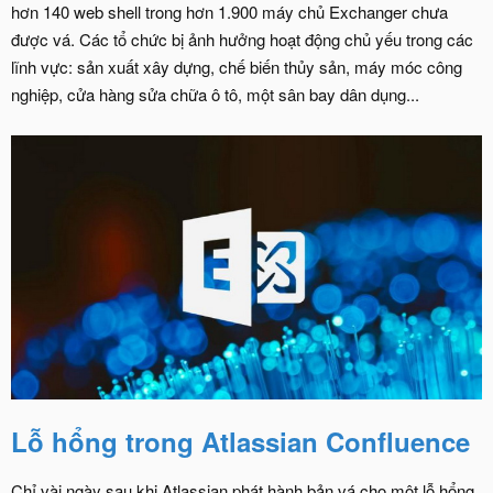
hơn 140 web shell trong hơn 1.900 máy chủ Exchanger chưa
được vá. Các tổ chức bị ảnh hưởng hoạt động chủ yếu trong các
lĩnh vực: sản xuất xây dựng, chế biến thủy sản, máy móc công
nghiệp, cửa hàng sửa chữa ô tô, một sân bay dân dụng...
Lỗ hổng trong Atlassian Confluence
Chỉ vài ngày sau khi Atlassian phát hành bản vá cho một lỗ hổng