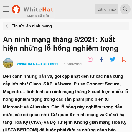
Đăng nhập
Tin tức An ninh mạng
An ninh mạng tháng 8/2021: Xuất
hiện những lỗ hổng nghiêm trọng
WhiteHat News #ID:0911
17/09/2021
Bên cạnh những bản vá, gói cập nhật đến từ các nhà cung
cấp lớn như Cisco, SAP, VMware, Pulse Connect Secure,
Magento… tình hình an ninh mạng tháng 8 xuất hiện nhiều lỗ
hổng nghiêm trọng trong các sản phẩm phổ biến từ
Microsoft và Atlassian. Các lỗ hổng này nghiêm trọng đến
mức, các cơ quan như Cơ quan An ninh mạng và Cơ sở hạ
tầng Hoa Kỳ (CISA) và Bộ Tư lệnh Không gian mạng Hoa Kỳ
(USCYBERCOM) đã buộc phải đưa ra những cảnh báo