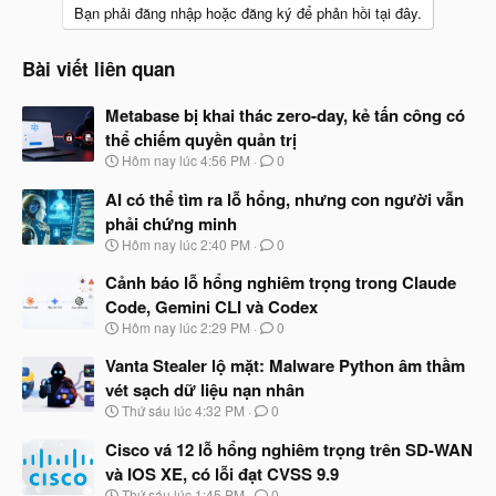
Bạn phải đăng nhập hoặc đăng ký để phản hồi tại đây.
Bài viết liên quan
Metabase bị khai thác zero-day, kẻ tấn công có
thể chiếm quyền quản trị
N
Hôm nay lúc 4:56 PM
0
g
à
AI có thể tìm ra lỗ hổng, nhưng con người vẫn
y
phải chứng minh
b
N
Hôm nay lúc 2:40 PM
0
ắ
g
t
à
Cảnh báo lỗ hổng nghiêm trọng trong Claude
đ
y
ầ
Code, Gemini CLI và Codex
b
u
N
Hôm nay lúc 2:29 PM
0
ắ
g
t
à
Vanta Stealer lộ mặt: Malware Python âm thầm
đ
y
ầ
vét sạch dữ liệu nạn nhân
b
u
N
Thứ sáu lúc 4:32 PM
0
ắ
g
t
à
Cisco vá 12 lỗ hổng nghiêm trọng trên SD-WAN
đ
y
ầ
và IOS XE, có lỗi đạt CVSS 9.9
b
u
N
Thứ sáu lúc 1:45 PM
0