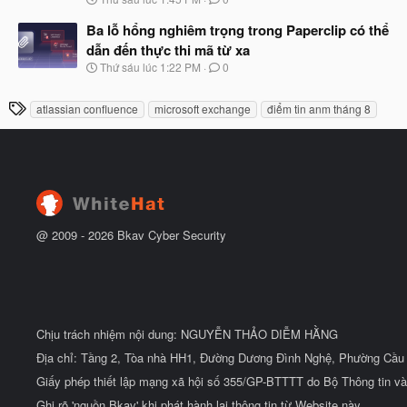
ắ
g
t
à
Ba lỗ hổng nghiêm trọng trong Paperclip có thể
đ
y
ầ
dẫn đến thực thi mã từ xa
b
u
N
Thứ sáu lúc 1:22 PM
0
ắ
g
t
à
đ
T
atlassian confluence
microsoft exchange
điểm tin anm tháng 8
y
ầ
h
b
u
ắ
ẻ
t
đ
ầ
u
@ 2009 -
2026
Bkav Cyber Security
Chịu trách nhiệm nội dung: NGUYỄN THẢO DIỄM HẰNG
Địa chỉ: Tầng 2, Tòa nhà HH1, Đường Dương Đình Nghệ, Phường Cầu 
Giấy phép thiết lập mạng xã hội số 355/GP-BTTTT do Bộ Thông tin và
Ghi rõ 'nguồn Bkav' khi phát hành lại thông tin từ Website này