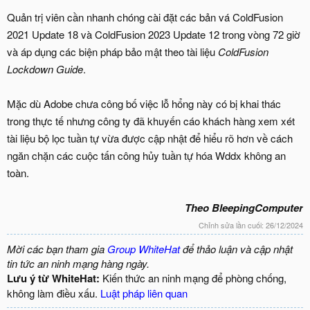
Quản trị viên cần nhanh chóng cài đặt các bản vá ColdFusion
2021 Update 18 và ColdFusion 2023 Update 12 trong vòng 72 giờ
và áp dụng các biện pháp bảo mật theo tài liệu
ColdFusion
Lockdown Guide
.
Mặc dù Adobe chưa công bố việc lỗ hổng này có bị khai thác
trong thực tế nhưng công ty đã khuyến cáo khách hàng xem xét
tài liệu bộ lọc tuần tự vừa được cập nhật để hiểu rõ hơn về cách
ngăn chặn các cuộc tấn công hủy tuần tự hóa Wddx không an
toàn.
Theo BleepingComputer
Chỉnh sửa lần cuối:
26/12/2024
Mời các bạn tham gia
Group WhiteHat
để thảo luận và cập nhật
tin tức an ninh mạng hàng ngày.
Lưu ý từ WhiteHat:
Kiến thức an ninh mạng để phòng chống,
không làm điều xấu.
Luật pháp liên quan