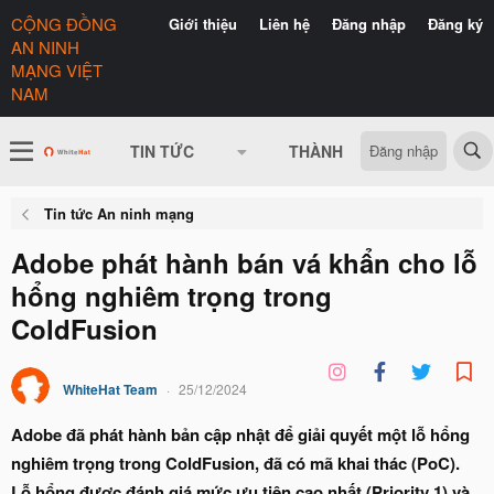
CỘNG ĐỒNG
Giới thiệu
Liên hệ
Đăng nhập
Đăng ký
AN NINH
MẠNG VIỆT
NAM
Đăng nhập
TIN TỨC
THÀNH VIÊN
CÓ GÌ 
Tin tức An ninh mạng
Adobe phát hành bán vá khẩn cho lỗ
hổng nghiêm trọng trong
ColdFusion
WhiteHat Team
25/12/2024
Adobe đã phát hành bản cập nhật để giải quyết một lỗ hổng
nghiêm trọng trong ColdFusion, đã có mã khai thác (PoC).
Lỗ hổng được đánh giá mức ưu tiên cao nhất (Priority 1) và