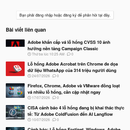
Bạn phải đăng nhập hoặc đăng ký để phản hồi tại đây.
Bài viết liên quan
Adobe khẩn cấp vá lỗ hổng CVSS 10 ảnh
hưởng nền tảng Campaign Classic
N
Thứ ba lúc 10:25 AM
0
g
à
Lỗ hổng Adobe Acrobat trên Chrome đe dọa
y
dữ liệu WhatsApp của 314 triệu người dùng
b
N
24/07/2026
0
ắ
g
t
à
Firefox, Chrome, Adobe và VMware đồng loạt
đ
y
ầ
vá nhiều lỗ hổng, cần cập nhật ngay
b
u
N
17/07/2026
0
ắ
g
t
à
CISA cảnh báo 4 lỗ hổng đang bị khai thác thực
đ
y
ầ
tế: Từ Adobe ColdFusion đến AI Langflow
b
u
N
10/07/2026
0
ắ
g
t
à
Cảnh báo: Lỗ hổng Fortinet, Windows, Adobe,
đ