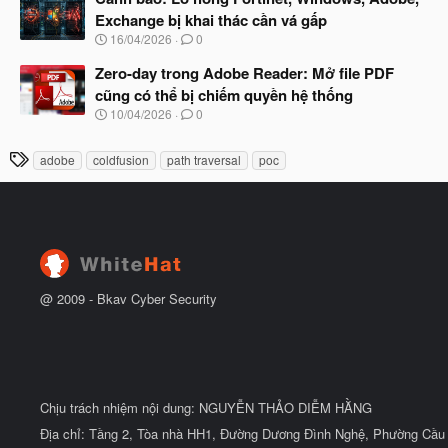
y
ầ
Exchange bị khai thác cần vá gấp
b
u
N
16/04/2026
0
ắ
g
t
à
Zero-day trong Adobe Reader: Mở file PDF
đ
y
ầ
cũng có thể bị chiếm quyền hệ thống
b
u
N
10/04/2026
0
ắ
g
t
à
đ
T
adobe
coldfusion
path traversal
poc
y
ầ
h
b
u
ắ
ẻ
t
đ
ầ
u
@ 2009 -
Bkav Cyber Security
Chịu trách nhiệm nội dung: NGUYỄN THẢO DIỄM HẰNG
Địa chỉ: Tầng 2, Tòa nhà HH1, Đường Dương Đình Nghệ, Phường Cầu 