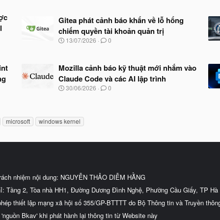
ợc
Gitea phát cảnh báo khẩn về lỗ hổng
l
chiếm quyền tài khoản quản trị
N
13/07/2026
0
g
à
y
int
Mozilla cảnh báo kỹ thuật mới nhắm vào
b
ng
Claude Code và các AI lập trình
ắ
t
N
30/06/2026
0
đ
g
ầ
à
u
y
b
microsoft
windows kernel
ắ
t
đ
ầ
u
trách nhiệm nội dung: NGUYỄN THẢO DIỄM HẰNG
hỉ: Tầng 2, Tòa nhà HH1, Đường Dương Đình Nghệ, Phường Cầu Giấy, TP Hà 
phép thiết lập mạng xã hội số 355/GP-BTTTT do Bộ Thông tin và Truyền thôn
 'nguồn Bkav' khi phát hành lại thông tin từ Website này