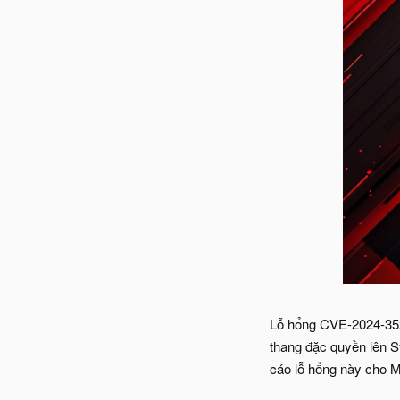
Lỗ hổng CVE-2024-3525
thang đặc quyền lên S
cáo lỗ hổng này cho M