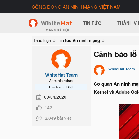
CỘNG ĐỒNG AN NINH MẠNG VIỆT NAM
TIN TỨC
THÀNH VI
Thảo luận
Tin tức An ninh mạng
Cảnh báo lỗ
WhiteHat Team
WhiteHat Team
Administrators
Cơ quan An ninh mạn
Thành viên BQT
Kernel và Adobe Col
09/04/2020
142
2.049 bài viết