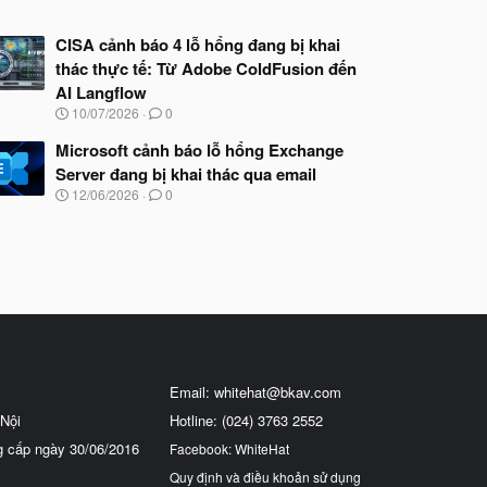
CISA cảnh báo 4 lỗ hổng đang bị khai
thác thực tế: Từ Adobe ColdFusion đến
AI Langflow
N
10/07/2026
0
g
à
Microsoft cảnh báo lỗ hổng Exchange
y
Server đang bị khai thác qua email
b
N
12/06/2026
0
ắ
g
t
à
đ
y
ầ
b
u
ắ
t
đ
ầ
u
Email:
whitehat@bkav.com
Nội
Hotline: (024) 3763 2552
g cấp ngày 30/06/2016
Facebook: WhiteHat
Quy định và điều khoản sử dụng