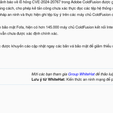
ảnh báo về lỗ hổng CVE-2024-20767 trong Adobe ColdFusion được giả
úng cách, cho phép kẻ tấn công chưa xác thực đọc các tệp hệ thống 
pháp an ninh và thực hiện ghi tệp tùy ý trên các máy chủ ColdFusion có
 bảo mật Fofa, hiện có hơn 145.000 máy chủ ColdFusion kết nối Inter
g vẫn chưa được xác định chính xác.
 được khuyến cáo cập nhật ngay các bản vá bảo mật để giảm thiểu n
Mời các bạn tham gia
Group WhiteHat
để thảo lu
Lưu ý từ WhiteHat:
Kiến thức an ninh mạng để 