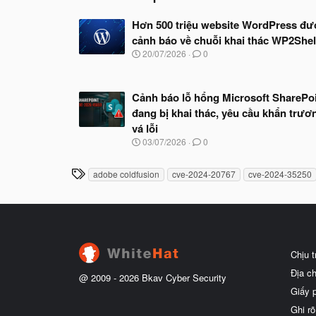
Hơn 500 triệu website WordPress đư
cảnh báo về chuỗi khai thác WP2Shel
N
20/07/2026
0
g
à
y
Cảnh báo lỗ hổng Microsoft SharePo
b
ắ
đang bị khai thác, yêu cầu khẩn trươ
t
vá lỗi
đ
N
03/07/2026
0
ầ
g
u
à
T
adobe coldfusion
cve-2024-20767
cve-2024-35250
y
h
b
ắ
ẻ
t
đ
ầ
u
Chịu 
Địa c
@ 2009 -
2026
Bkav Cyber Security
Giấy 
Ghi rõ