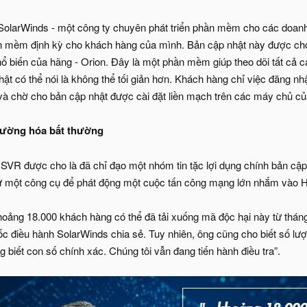
larWinds - một công ty chuyên phát triển phần mềm cho các doanh n
 mềm định kỳ cho khách hàng của mình. Bản cập nhật này được cho l
ổ biến của hãng - Orion. Đây là một phần mềm giúp theo dõi tất cả 
hật có thể nói là không thể tối giản hơn. Khách hàng chỉ việc đăng 
à chờ cho bản cập nhật được cài đặt liền mạch trên các máy chủ củ
hường hóa bất thường
SVR được cho là đã chỉ đạo một nhóm tin tặc lợi dụng chính bản c
ư một công cụ để phát động một cuộc tấn công mạng lớn nhắm vào 
khoảng 18.000 khách hàng có thể đã tải xuống mã độc hại này từ thá
c điều hành SolarWinds chia sẻ. Tuy nhiên, ông cũng cho biết số lượn
g biết con số chính xác. Chúng tôi vẫn đang tiến hành điều tra”.