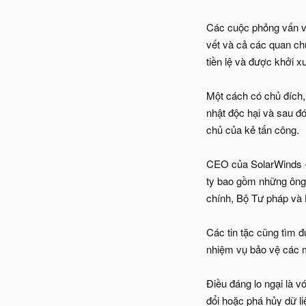
Các cuộc phỏng vấn vớ
vết và cả các quan ch
tiền lệ và được khởi 
Một cách có chủ đích,
nhật độc hại và sau đó
chủ của kẻ tấn công.
CEO của SolarWinds -
ty bao gồm những ông 
chính, Bộ Tư pháp và
Các tin tặc cũng tìm 
nhiệm vụ bảo vệ các m
Điều đáng lo ngại là 
đổi hoặc phá hủy dữ l