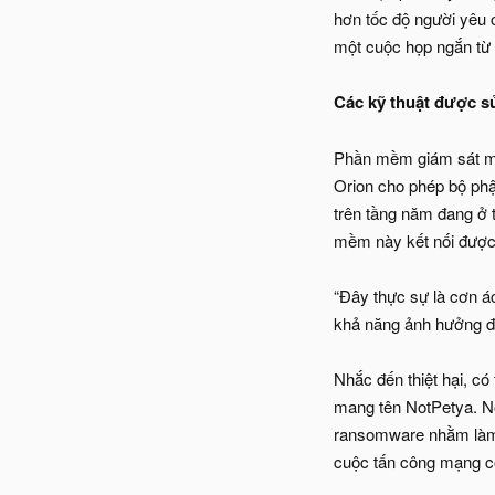
hơn tốc độ người yêu c
một cuộc họp ngắn từ
Các kỹ thuật được sử
Phần mềm giám sát mạn
Orion cho phép bộ phậ
trên tầng năm đang ở 
mềm này kết nối được 
“Đây thực sự là cơn ác
khả năng ảnh hưởng đ
Nhắc đến thiệt hại, c
mang tên NotPetya. Nó
ransomware nhằm làm t
cuộc tấn công mạng có 