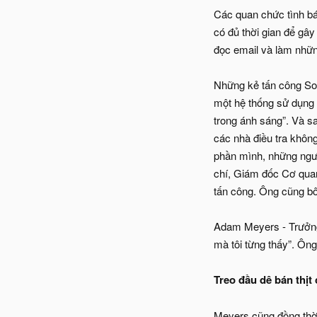
Các quan chức tình bá
có đủ thời gian để gây
đọc email và làm những
Những kẻ tấn công Sol
một hệ thống sử dụng 
trong ánh sáng”. Và s
các nhà điều tra khôn
phần mình, những ngườ
chí, Giám đốc Cơ quan
tấn công. Ông cũng bô
Adam Meyers - Trưởng 
mà tôi từng thấy”. Ông
Treo đầu dê bán thịt
Meyers cũng đồng thời