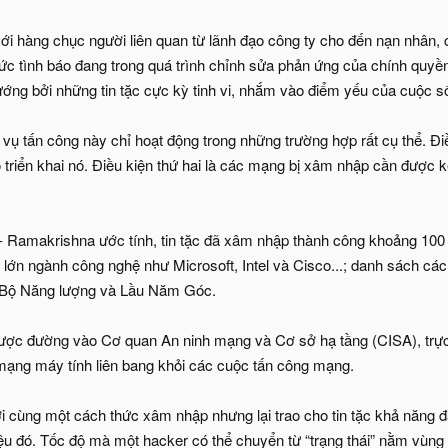
i hàng chục người liên quan từ lãnh đạo công ty cho đến nạn nhân, c
ức tình báo đang trong quá trình chỉnh sửa phản ứng của chính quyền
xướng bởi những tin tặc cực kỳ tinh vi, nhắm vào điểm yếu của cuộc 
 vụ tấn công này chỉ hoạt động trong những trường hợp rất cụ thể. Đi
 triển khai nó. Điều kiện thứ hai là các mạng bị xâm nhập cần được kết
 Ramakrishna ước tính, tin tặc đã xâm nhập thành công khoảng 100
lớn ngành công nghệ như Microsoft, Intel và Cisco...; danh sách các
 Bộ Năng lượng và Lầu Năm Góc.
được đường vào Cơ quan An ninh mạng và Cơ sở hạ tầng (CISA), trực
ạng máy tính liên bang khỏi các cuộc tấn công mạng.
với cùng một cách thức xâm nhập nhưng lại trao cho tin tặc khả năng 
iệu đó. Tốc độ mà một hacker có thể chuyển từ “trạng thái” nằm vù