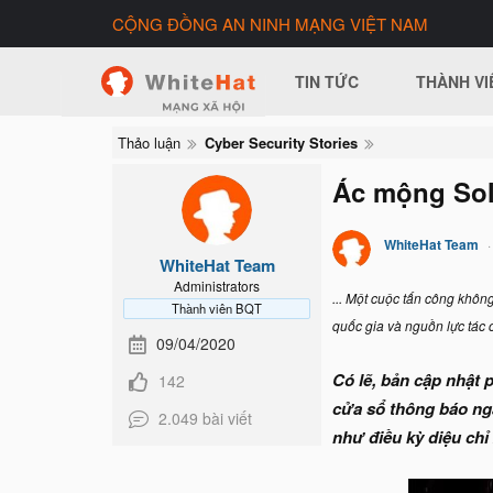
CỘNG ĐỒNG AN NINH MẠNG VIỆT NAM
TIN TỨC
THÀNH VI
Thảo luận
Cyber Security Stories
Ác mộng Sol
WhiteHat Team
WhiteHat Team
Administrators
... Một cuộc tấn công khôn
Thành viên BQT
quốc gia và nguồn lực tác 
09/04/2020
Có lẽ, bản cập nhật 
142
cửa sổ thông báo ngắ
2.049 bài viết
như điều kỳ diệu chỉ