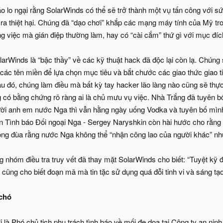
o lo ngại rằng SolarWinds có thể sẽ trở thành một vụ tấn công với sứ
 ra thiệt hại. Chúng đã “dạo chơi” khắp các mạng máy tính của Mỹ tro
 việc mà gián điệp thường làm, hay có “cài cắm” thứ gì với mục đích
arWinds là “bậc thầy” về các kỹ thuật hack đã độc lại còn lạ. Chún
các tên miền để lựa chọn mục tiêu và bắt chước các giao thức giao 
au đó, chúng làm điều mà bất kỳ tay hacker lão làng nào cũng sẽ thự
g có bằng chứng rõ ràng ai là chủ mưu vụ việc. Nhà Trắng đã tuyên 
i anh em nước Nga thì vẫn hằng ngày uống Vodka và tuyên bố mình 
 Tình báo Đối ngoại Nga - Sergey Naryshkin còn hài hước cho rằng 
ng đùa rằng nước Nga không thể “nhận công lao của người khác” nh
nhóm điều tra truy vết đã thay mặt SolarWinds cho biết: “Tuyệt kỹ đư
 cũng cho biết đoạn mã mà tin tặc sử dụng quá đỗi tinh vi và sáng tạo
 chó
 là Phó chủ tịch phụ trách tình báo về mối đe dọa tại Công ty an ni