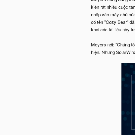
kiến rất nhiều cuộc tấ
nhập vào máy chủ của 
có tên "Cozy Bear" đã
khai các tài liệu này 
Meyers nói: “Chúng tôi
hiện. Nhưng SolarWinds