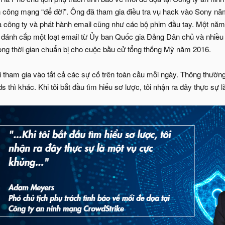
n công mạng “để đời”. Ông đã tham gia điều tra vụ hack vào Sony năm 
công ty và phát hành email cũng như các bộ phim đầu tay. Một năm 
 đánh cắp một loạt email từ Ủy ban Quốc gia Đảng Dân chủ và nhiều 
trong thời gian chuẩn bị cho cuộc bầu cử tổng thống Mỹ năm 2016.
 tham gia vào tất cả các sự cố trên toàn cầu mỗi ngày. Thông thường
 thì khác. Khi tôi bắt đầu tìm hiểu sơ lược, tôi nhận ra đây thực sự 