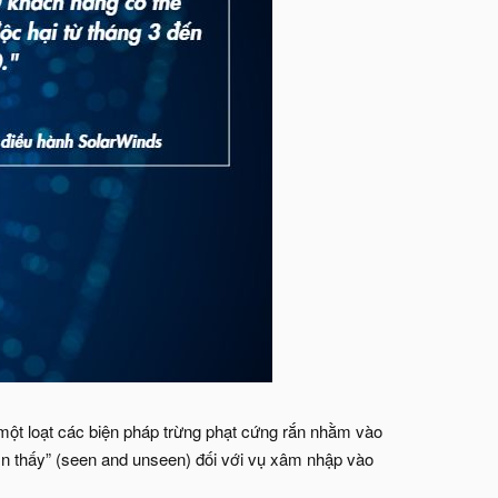
ột loạt các biện pháp trừng phạt cứng rắn nhằm vào
n thấy” (seen and unseen) đối với vụ xâm nhập vào