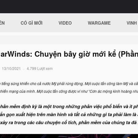
ÊN
CÓ GÌ MỚI
VIDEO
WARGAME
VINH
arWinds: Chuyện bây giờ mới kể (Phần
13/10/2021
4.799 Lượt xem
g tiếng súng khiến cho cả nước Mỹ phải rúng động. Một cuộc tấn công làm Mỹ và cả
chiến mạng của mình. Một cuộc tấn công được ví như “Cơn ác mộng kinh hoàng nhất”
phần mềm định kỳ là một trong những phần việc phổ biến và ít p
n gọn xuất hiện trên màn hình và tất cả những gì ta phải làm l
 xảy ra trong các câu chuyện cổ tích, phần mềm của chúng ta đã