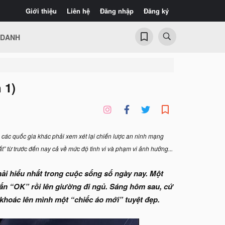
Giới thiệu
Liên hệ
Đăng nhập
Đăng ký
 DANH
 1)
 các quốc gia khác phải xem xét lại chiến lược an ninh mạng
 từ trước đến nay cả về mức độ tinh vi và phạm vi ảnh hưởng...
hải hiểu nhất trong cuộc sống số ngày nay. Một
à ấn “OK” rồi lên giường đi ngủ. Sáng hôm sau, cứ
 khoác lên mình một “chiếc áo mới” tuyệt đẹp.