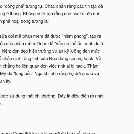
c “công phá” tương tự. Chắc chắn rằng các tin tặc đã
ng 9 tháng. Không ai rõ liệu rằng các hacker đó chỉ
 phá hoại trong tương lai.
g sửa đổi mã phần mềm đã được “niêm phong”, tạo ra
tiếp của phần mềm Orion để “vẫn có thể ẩn mình dù ở
c hiện: dọn dẹp hiện trường vụ án kỹ lưỡng đến mức
bố chắc nịch rằng tình báo Nga đứng sau vụ hack. Về
chẳng hề liên quan đến việc nhà ai bị hack. Thậm
Mỹ đã “tâng bốc” Nga khi cho rằng họ đứng sau vụ
ư vậy.
ợc sử dụng thật phi thường. Đây là điều điên rồ nhất
.
nh mạng CrowdStrike và là người đã tận mắt chứng