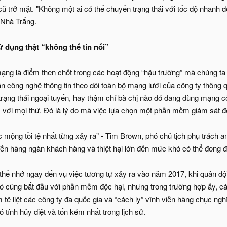
ũ trở mặt. "Không một ai có thể chuyển trạng thái với tốc độ nhanh đế
 Nhà Trắng.
 dụng thật “không thể tin nổi”
g là điểm then chốt trong các hoạt động “hậu trường” mà chúng ta
n công nghệ thông tin theo dõi toàn bộ mạng lưới của công ty thông
trạng thái ngoại tuyến, hay thậm chí bà chị nào đó đang dùng mạng c
với mọi thứ. Đó là lý do mà việc lựa chọn một phần mềm giám sát đ
 mộng tồi tệ nhất từng xảy ra” - Tim Brown, phó chủ tịch phụ trách a
ến hàng ngàn khách hàng và thiệt hại lớn đến mức khó có thể đong 
ó thể nhớ ngay đến vụ việc tương tự xảy ra vào năm 2017, khi quân 
 cũng bắt đầu với phần mềm độc hại, nhưng trong trường hợp ấy, các
ê liệt các công ty đa quốc gia và “cách ly” vĩnh viễn hàng chục ngh
tính hủy diệt và tốn kém nhất trong lịch sử.