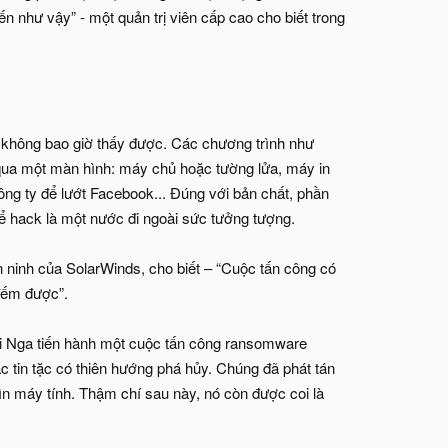
n như vậy” - một quản trị viên cấp cao cho biết trong
 không bao giờ thấy được. Các chương trình như
 qua một màn hình: máy chủ hoặc tường lửa, máy in
ông ty để lướt Facebook... Đúng với bản chất, phần
ể hack là một nước đi ngoài sức tưởng tượng.
n ninh của SolarWinds, cho biết – “Cuộc tấn công có
đếm được”.
đội Nga tiến hành một cuộc tấn công ransomware
 tin tặc có thiên hướng phá hủy. Chúng đã phát tán
ìn máy tính. Thậm chí sau này, nó còn được coi là