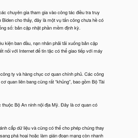
ác chuyên gia tham gia vào công tác điều tra truy
 Biden cho thấy, đây là một vụ tấn công chưa hề có
sống số: bản cập nhật phần mềm định kỳ.
ều kiện ban đầu, nạn nhân phải tải xuống bản cập
 nối với Internet để tin tặc có thể giao tiếp với máy
 công ty và hàng chục cơ quan chính phủ. Các công
 cơ quan liên bang cũng rất “khủng”, bao gồm Bộ Tài
 thuộc Bộ An ninh nội địa Mỹ. Đây là cơ quan có
đánh cắp dữ liệu và cũng có thể cho phép chúng thay
ng sang phá hoại hoặc làm gián đoạn mạng còn nhanh