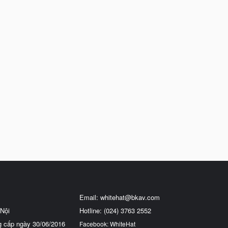
Email:
whitehat@bkav.com
Nội
Hotline: (024) 3763 2552
g cấp ngày 30/06/2016
Facebook: WhiteHat