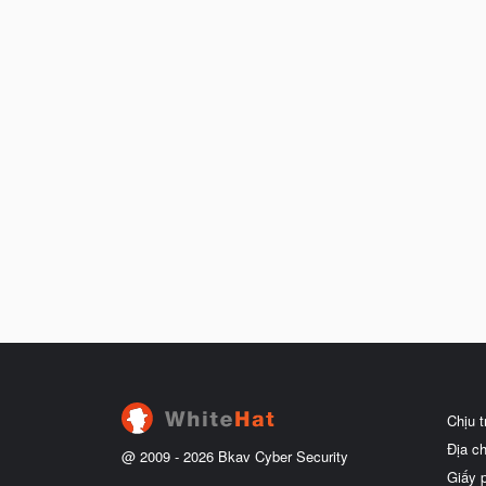
Chịu 
Địa c
@ 2009 -
2026
Bkav Cyber Security
Giấy 