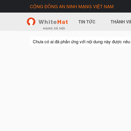
CỘNG ĐỒNG AN NINH MẠNG VIỆT NAM
TIN TỨC
THÀNH VI
Chưa có ai đã phản ứng với nội dung này được nêu 