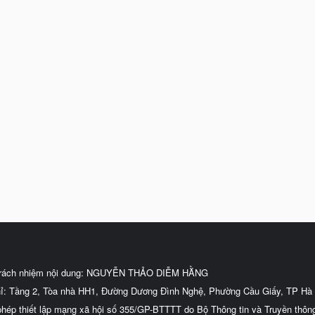
trách nhiệm nội dung: NGUYỄN THẢO DIỄM HẰNG
hỉ: Tầng 2, Tòa nhà HH1, Đường Dương Đình Nghệ, Phường Cầu Giấy, TP Hà 
phép thiết lập mạng xã hội số 355/GP-BTTTT do Bộ Thông tin và Truyền thôn