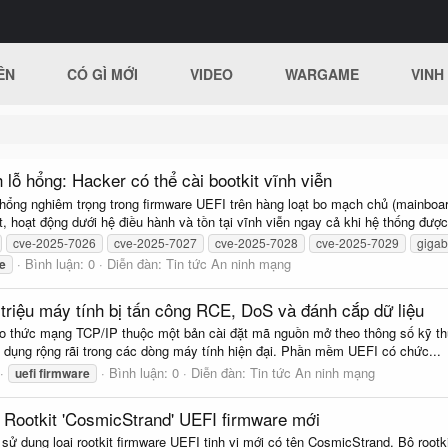
ÊN
CÓ GÌ MỚI
VIDEO
WARGAME
VINH
lỗ hổng: Hacker có thể cài bootkit vĩnh viễn
hổng nghiêm trọng trong firmware UEFI trên hàng loạt bo mạch chủ (mainboar
 hoạt động dưới hệ điều hành và tồn tại vĩnh viễn ngay cả khi hệ thống được
cve-2025-7026
cve-2025-7027
cve-2025-7028
cve-2025-7029
gigab
Bình luận: 0
Diễn đàn:
Tin tức An ninh mạng
e
triệu máy tính bị tấn công RCE, DoS và đánh cắp dữ liệu
iao thức mạng TCP/IP thuộc một bản cài đặt mã nguồn mở theo thông số kỹ thu
dụng rộng rãi trong các dòng máy tính hiện đại. Phần mềm UEFI có chức...
Bình luận: 0
Diễn đàn:
Tin tức An ninh mạng
uefi
firmware
g Rootkit 'CosmicStrand' UEFI firmware mới
ử dụng loại rootkit firmware UEFI tinh vi mới có tên CosmicStrand. Bộ root