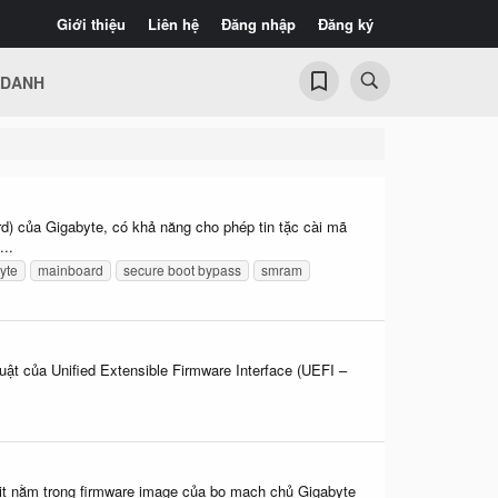
Giới thiệu
Liên hệ
Đăng nhập
Đăng ký
 DANH
d) của Gigabyte, có khả năng cho phép tin tặc cài mã
...
yte
mainboard
secure boot bypass
smram
ật của Unified Extensible Firmware Interface (UEFI –
kit nằm trong firmware image của bo mạch chủ Gigabyte