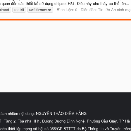
quan đến các thiết kế sử dụng chipset H81. Điều này cho thấy có thể tồn...
Bình luận: 0
Diễn đàn:
Tin tức An ninh mạ
strand
rootkit
uefi
firmware
trách nhiệm nội dung: NGUYỄN THẢO DIỄM HẰNG
hỉ: Tầng 2, Tòa nhà HH1, Đường Dương Đình Nghệ, Phường Cầu Giấy, TP Hà 
phép thiết lập mạng xã hội số 355/GP-BTTTT do Bộ Thông tin và Truyền thôn