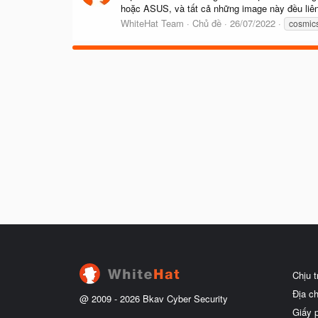
hoặc ASUS, và tất cả những image này đều liên 
WhiteHat Team
Chủ đề
26/07/2022
cosmic
Chịu 
Địa c
@ 2009 -
2026
Bkav Cyber Security
Giấy 