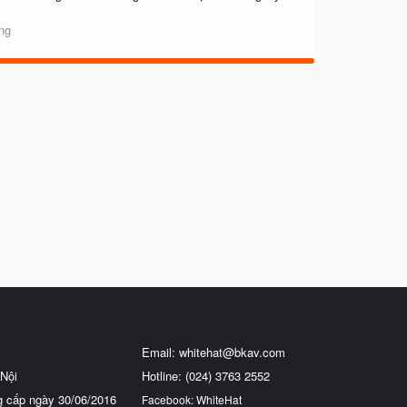
ng
Email:
whitehat@bkav.com
Nội
Hotline: (024) 3763 2552
g cấp ngày 30/06/2016
Facebook: WhiteHat