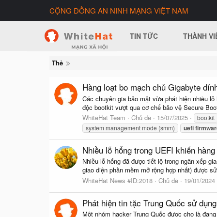
CỘNG ĐỒNG AN NINH MẠNG VIỆT NAM
TIN TỨC
THÀNH VI
Thẻ
Hàng loạt bo mạch chủ Gigabyte dính 
Các chuyên gia bảo mật vừa phát hiện nhiều lỗ 
độc bootkit vượt qua cơ chế bảo vệ Secure Boot,
WhiteHat Team
Chủ đề
15/07/2025
bootkit
system management mode (smm)
uefi
firmwar
Nhiều lỗ hổng trong UEFI khiến hàng 
Nhiều lỗ hổng đã được tiết lộ trong ngăn xếp g
giao diện phần mềm mở rộng hợp nhất) được sử 
WhiteHat News #ID:2018
Chủ đề
19/01/2024
Phát hiện tin tặc Trung Quốc sử dụn
Một nhóm hacker Trung Quốc được cho là đang s