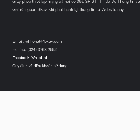
Giấy phép thiết lập mạng xã hội số 355/GP-BTTTT do Bộ Thông tin và
Ghi rõ 'nguồn Bkav' khi phát hành lại thông tin từ Website này
Email:
whitehat@bkav.com
Hotline: (024) 3763 2552
Facebook: WhiteHat
Quy định và điều khoản sử dụng