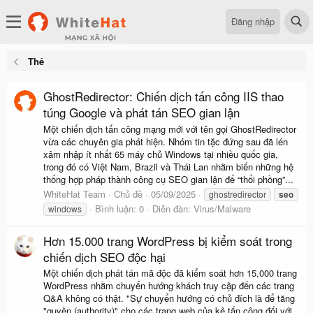
Đăng nhập
Thẻ
GhostRedirector: Chiến dịch tấn công IIS thao
túng Google và phát tán SEO gian lận
Một chiến dịch tấn công mạng mới với tên gọi GhostRedirector
vừa các chuyên gia phát hiện. Nhóm tin tặc đứng sau đã lén
xâm nhập ít nhất 65 máy chủ Windows tại nhiều quốc gia,
trong đó có Việt Nam, Brazil và Thái Lan nhằm biến những hệ
thống hợp pháp thành công cụ SEO gian lận để “thổi phồng”...
WhiteHat Team
Chủ đề
05/09/2025
ghostredirector
seo
Bình luận: 0
Diễn đàn:
Virus/Malware
windows
Hơn 15.000 trang WordPress bị kiểm soát trong
chiến dịch SEO độc hại
Một chiến dịch phát tán mã độc đã kiểm soát hơn 15,000 trang
WordPress nhằm chuyển hướng khách truy cập đến các trang
Q&A không có thật. "Sự chuyển hướng có chủ đích là để tăng
"quyền (authority)" cho các trang web của kẻ tấn công đối với