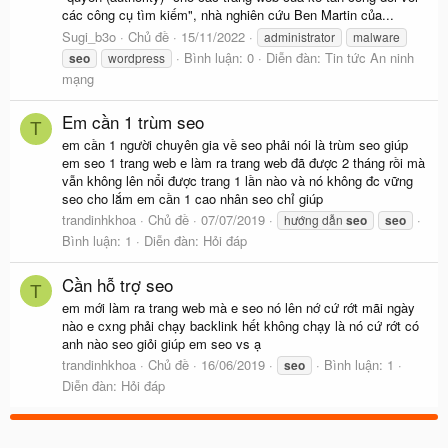
các công cụ tìm kiếm", nhà nghiên cứu Ben Martin của...
Sugi_b3o
Chủ đề
15/11/2022
administrator
malware
Bình luận: 0
Diễn đàn:
Tin tức An ninh
seo
wordpress
mạng
Em cần 1 trùm seo
T
em cần 1 người chuyên gia về seo phải nói là trùm seo giúp
em seo 1 trang web e làm ra trang web đã được 2 tháng rồi mà
vẫn không lên nổi được trang 1 lần nào và nó không đc vững
seo cho lắm em cần 1 cao nhân seo chỉ giúp
trandinhkhoa
Chủ đề
07/07/2019
hướng dẫn
seo
seo
Bình luận: 1
Diễn đàn:
Hỏi đáp
Cần hỗ trợ seo
T
em mới làm ra trang web mà e seo nó lên nớ cứ rớt mãi ngày
nào e cxng phải chạy backlink hết không chạy là nó cứ rớt có
anh nào seo giỏi giúp em seo vs ạ
trandinhkhoa
Chủ đề
16/06/2019
Bình luận: 1
seo
Diễn đàn:
Hỏi đáp