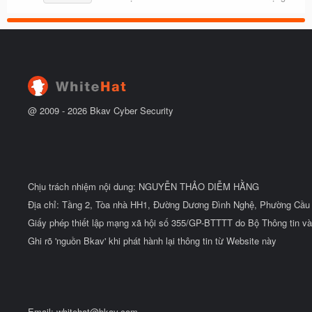
@ 2009 -
2026
Bkav Cyber Security
Chịu trách nhiệm nội dung: NGUYỄN THẢO DIỄM HẰNG
Địa chỉ: Tầng 2, Tòa nhà HH1, Đường Dương Đình Nghệ, Phường Cầu 
Giấy phép thiết lập mạng xã hội số 355/GP-BTTTT do Bộ Thông tin và
Ghi rõ 'nguồn Bkav' khi phát hành lại thông tin từ Website này
Email:
whitehat@bkav.com