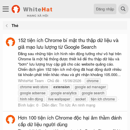
Đăng nhập
Thẻ
152 tiện ích Chrome bí mật thu thập dữ liệu và
giả mạo lưu lượng từ Google Search
Đằng sau những tiện ích hình nền động tưởng như vô hại trên
Chrome là một hệ thống được thiết kế để thu thập dữ liệu và
"bơm" lưu lượng truy cập giả cho các website quảng cáo.
Chiến dịch gồm 152 tiện ích mở rộng đã hoạt động dưới nhiều
tài khoản phát triển khác nhau và ghi nhận khoảng 105.000...
WhiteHat Team
Chủ đề
15/06/2026
chrome
chrome web store
extension
google ad manager
google adsense
google analytics
google search
hình nền động
live wallpaper
socket
tiện ích chrome
Bình luận: 0
Diễn đàn:
Tin tức An ninh mạng
Hơn 100 tiện ích Chrome độc hại âm thầm đánh
cắp dữ liệu người dùng