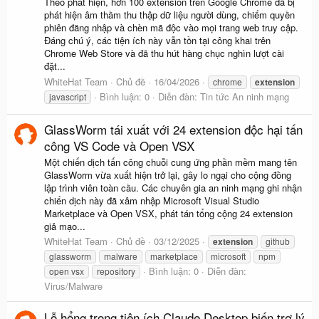
Theo phát hiện, hơn 100 extension trên Google Chrome đã bị
phát hiện âm thầm thu thập dữ liệu người dùng, chiếm quyền
phiên đăng nhập và chèn mã độc vào mọi trang web truy cập.
Đáng chú ý, các tiện ích này vẫn tồn tại công khai trên
Chrome Web Store và đã thu hút hàng chục nghìn lượt cài
đặt...
WhiteHat Team
Chủ đề
16/04/2026
chrome
extension
Bình luận: 0
Diễn đàn:
Tin tức An ninh mạng
javascript
GlassWorm tái xuất với 24 extension độc hại tấn
công VS Code và Open VSX
Một chiến dịch tấn công chuỗi cung ứng phần mềm mang tên
GlassWorm vừa xuất hiện trở lại, gây lo ngại cho cộng đồng
lập trình viên toàn cầu. Các chuyên gia an ninh mạng ghi nhận
chiến dịch này đã xâm nhập Microsoft Visual Studio
Marketplace và Open VSX, phát tán tổng cộng 24 extension
giả mạo...
WhiteHat Team
Chủ đề
03/12/2025
extension
github
glassworm
malware
marketplace
microsoft
npm
Bình luận: 0
Diễn đàn:
open vsx
repository
Virus/Malware
Lỗ hổng trong tiện ích Claude Desktop biến trợ lý