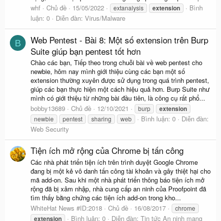
whf
Chủ đề
15/05/2022
Bình
extanalysis
extension
luận: 0
Diễn đàn:
Virus/Malware
Web Pentest - Bài 8: Một số extension trên Burp
B
Suite giúp bạn pentest tốt hơn
Chào các bạn, Tiếp theo trong chuỗi bài về web pentest cho
newbie, hôm nay mình giới thiệu cùng các bạn một số
extension thường xuyên được sử dụng trong quá trình pentest,
giúp các bạn thực hiện một cách hiệu quả hơn. Burp Suite như
mình có giới thiệu từ những bài đầu tiên, là công cụ rất phổ...
bobby13689
Chủ đề
12/10/2021
burp
extension
Bình luận: 0
Diễn đàn:
newbie
pentest
sharing
web
Web Security
Tiện ích mở rộng của Chrome bị tấn công
Các nhà phát triển tiện ích trên trình duyệt Google Chrome
đang bị một kẻ vô danh tấn công tài khoản và gây thiệt hại cho
mã add-on. Sau khi một nhà phát triển thông báo tiện ích mở
rộng đã bị xâm nhập, nhà cung cấp an ninh của Proofpoint đã
tìm thấy bằng chứng các tiện ích add-on trong kho...
WhiteHat News #ID:2018
Chủ đề
16/08/2017
chrome
Bình luận: 0
Diễn đàn:
Tin tức An ninh mạng
extension