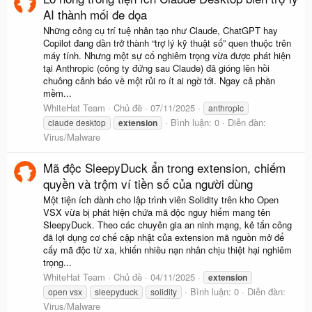
AI thành mối đe dọa
Những công cụ trí tuệ nhân tạo như Claude, ChatGPT hay
Copilot đang dần trở thành “trợ lý kỹ thuật số” quen thuộc trên
máy tính. Nhưng một sự cố nghiêm trọng vừa được phát hiện
tại Anthropic (công ty đứng sau Claude) đã gióng lên hồi
chuông cảnh báo về một rủi ro ít ai ngờ tới. Ngay cả phần
mềm...
WhiteHat Team
Chủ đề
07/11/2025
anthropic
Bình luận: 0
Diễn đàn:
claude desktop
extension
Virus/Malware
Mã độc SleepyDuck ẩn trong extension, chiếm
quyền và trộm ví tiền số của người dùng
Một tiện ích dành cho lập trình viên Solidity trên kho Open
VSX vừa bị phát hiện chứa mã độc nguy hiểm mang tên
SleepyDuck. Theo các chuyên gia an ninh mạng, kẻ tấn công
đã lợi dụng cơ chế cập nhật của extension mã nguồn mở để
cấy mã độc từ xa, khiến nhiều nạn nhân chịu thiệt hại nghiêm
trọng...
WhiteHat Team
Chủ đề
04/11/2025
extension
Bình luận: 0
Diễn đàn:
open vsx
sleepyduck
solidity
Virus/Malware