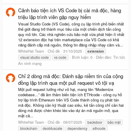
Cảnh báo tiện ích VS Code bị cài mã độc, hàng
triệu lập trình viên gặp nguy hiểm
Visual Studio Code (VS Code), công cụ lập trình phổ biến nhất
thế giới đang trở thành mục tiêu của một chiến dịch tấn công
quy mô lớn. Các nhà nghiên cứu bảo mật vừa phát hiện ít nhất
12 extension độc hại trên marketplace của VS Code có khả
năng đánh cắp mã nguồn, thông tin đăng nhập nhạy cảm và...
WhiteHat Team
Chủ đề
31/10/2025
extension
Bình luận: 0
Diễn đàn:
Tin tức
visual studio code
vs code
An ninh mạng
Chỉ 2 dòng mã độc: Đánh sập niềm tin của cộng
đồng lập trình qua một pull request vô tội vạ
Một pull request tưởng như vô hại, mang tên “Modernize
codebase…” đã âm thầm biến tiện ích ETHcode - công cụ hỗ
trợ lập trình Ethereum trên VS Code thành công cụ phát tán
mã độc. Không cần kỹ thuật cao siêu, kẻ tấn công chỉ cần hai
dòng mã được chèn khéo léo vào dự án mã nguồn mở, qua
mặt cả...
WhiteHat Team
Chủ đề
09/07/2025
backdoor
bảo mật
blockchain
deobfuscate
dependency
ethcode