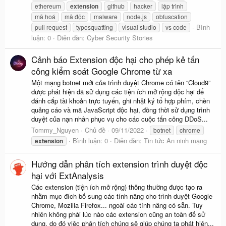
ethereum
extension
github
hacker
lập trình
mã hoá
mã độc
malware
node.js
obfuscation
Bình
pull request
typosquatting
visual studio
vs code
luận: 0
Diễn đàn:
Cyber Security Stories
Cảnh báo Extension độc hại cho phép kẻ tấn
công kiểm soát Google Chrome từ xa
Một mạng botnet mới của trình duyệt Chrome có tên “Cloud9”
được phát hiện đã sử dụng các tiện ích mở rộng độc hại để
đánh cắp tài khoản trực tuyến, ghi nhật ký tổ hợp phím, chèn
quảng cáo và mã JavaScript độc hại, đồng thời sử dụng trình
duyệt của nạn nhân phục vụ cho các cuộc tấn công DDoS...
Tommy_Nguyen
Chủ đề
09/11/2022
botnet
chrome
Bình luận: 0
Diễn đàn:
Tin tức An ninh mạng
extension
Hướng dẫn phân tích extension trình duyệt độc
hại với ExtAnalysis
Các extension (tiện ích mở rộng) thông thường được tạo ra
nhằm mục đích bổ sung các tính năng cho trình duyệt Google
Chrome, Mozilla Firefox... ngoài các tính năng có sẵn. Tuy
nhiên không phải lúc nào các extension cũng an toàn để sử
dụng, do đó việc phân tích chúng sẽ giúp chúng ta phát hiện...