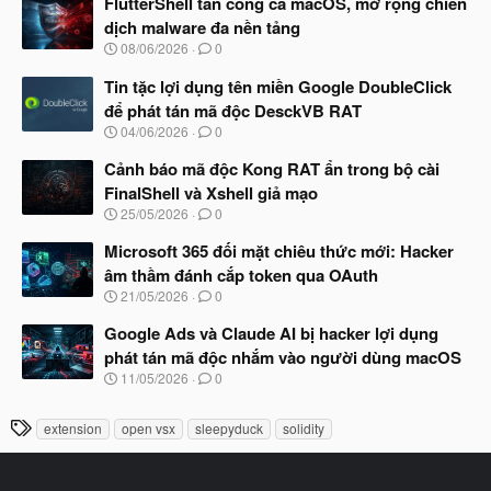
FlutterShell tấn công cả macOS, mở rộng chiến
y
dịch malware đa nền tảng
b
N
08/06/2026
0
ắ
g
t
à
Tin tặc lợi dụng tên miền Google DoubleClick
đ
y
ầ
để phát tán mã độc DesckVB RAT
b
u
N
04/06/2026
0
ắ
g
t
à
Cảnh báo mã độc Kong RAT ẩn trong bộ cài
đ
y
ầ
FinalShell và Xshell giả mạo
b
u
N
25/05/2026
0
ắ
g
t
à
Microsoft 365 đối mặt chiêu thức mới: Hacker
đ
y
ầ
âm thầm đánh cắp token qua OAuth
b
u
N
21/05/2026
0
ắ
g
t
à
Google Ads và Claude AI bị hacker lợi dụng
đ
y
ầ
phát tán mã độc nhắm vào người dùng macOS
b
u
N
11/05/2026
0
ắ
g
t
à
đ
T
extension
open vsx
sleepyduck
solidity
y
ầ
h
b
u
ắ
ẻ
t