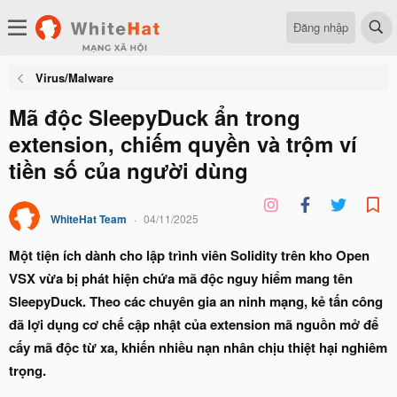
Đăng nhập
Virus/Malware
Mã độc SleepyDuck ẩn trong
extension, chiếm quyền và trộm ví
tiền số của người dùng
WhiteHat Team
04/11/2025
Một tiện ích dành cho lập trình viên Solidity trên kho Open
VSX vừa bị phát hiện chứa mã độc nguy hiểm mang tên
SleepyDuck. Theo các chuyên gia an ninh mạng, kẻ tấn công
đã lợi dụng cơ chế cập nhật của extension mã nguồn mở để
cấy mã độc từ xa, khiến nhiều nạn nhân chịu thiệt hại nghiêm
trọng.