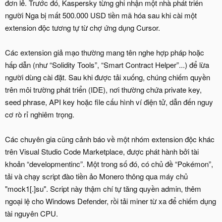
đơn lẻ. Trước đó, Kaspersky từng ghi nhận một nhà phát triển
người Nga bị mất 500.000 USD tiền mã hóa sau khi cài một
extension độc tương tự từ chợ ứng dụng Cursor.
Các extension giả mạo thường mang tên nghe hợp pháp hoặc
hấp dẫn (như “Solidity Tools”, “Smart Contract Helper”...) để lừa
người dùng cài đặt. Sau khi được tải xuống, chúng chiếm quyền
trên môi trường phát triển (IDE), nơi thường chứa private key,
seed phrase, API key hoặc file cấu hình ví điện tử, dẫn đến nguy
cơ rò rỉ nghiêm trọng.
Các chuyên gia cũng cảnh báo về một nhóm extension độc khác
trên Visual Studio Code Marketplace, được phát hành bởi tài
khoản “developmentinc”. Một trong số đó, có chủ đề “Pokémon”,
tải và chạy script đào tiền ảo Monero thông qua máy chủ
"mock1[.]su". Script này thậm chí tự tăng quyền admin, thêm
ngoại lệ cho Windows Defender, rồi tải miner từ xa để chiếm dụng
tài nguyên CPU.