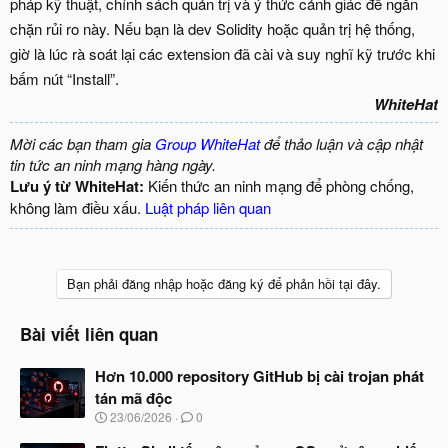
pháp kỹ thuật, chính sách quản trị và ý thức cảnh giác để ngăn
chặn rủi ro này. Nếu bạn là dev Solidity hoặc quản trị hệ thống,
giờ là lúc rà soát lại các extension đã cài và suy nghĩ kỹ trước khi
bấm nút “Install”.
WhiteHat
Mời các bạn tham gia
Group WhiteHat
để thảo luận và cập nhật
tin tức an ninh mạng hàng ngày.
Lưu ý từ WhiteHat:
Kiến thức an ninh mạng để phòng chống,
không làm điều xấu.
Luật pháp liên quan
Bạn phải đăng nhập hoặc đăng ký để phản hồi tại đây.
Bài viết liên quan
Hơn 10.000 repository GitHub bị cài trojan phát
tán mã độc
N
23/06/2026
0
g
à