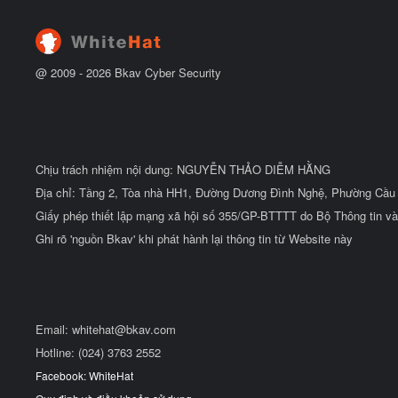
đ
ầ
u
@ 2009 -
2026
Bkav Cyber Security
Chịu trách nhiệm nội dung: NGUYỄN THẢO DIỄM HẰNG
Địa chỉ: Tầng 2, Tòa nhà HH1, Đường Dương Đình Nghệ, Phường Cầu 
Giấy phép thiết lập mạng xã hội số 355/GP-BTTTT do Bộ Thông tin và
Ghi rõ 'nguồn Bkav' khi phát hành lại thông tin từ Website này
Email:
whitehat@bkav.com
Hotline: (024) 3763 2552
Facebook: WhiteHat