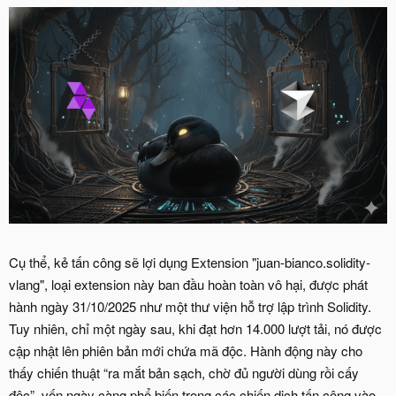
Cụ thể, kẻ tấn công sẽ lợi dụng Extension "juan-bianco.solidity-
vlang", loại extension này ban đầu hoàn toàn vô hại, được phát
hành ngày 31/10/2025 như một thư viện hỗ trợ lập trình Solidity.
Tuy nhiên, chỉ một ngày sau, khi đạt hơn 14.000 lượt tải, nó được
cập nhật lên phiên bản mới chứa mã độc. Hành động này cho
thấy chiến thuật “ra mắt bản sạch, chờ đủ người dùng rồi cấy
độc”, vốn ngày càng phổ biến trong các chiến dịch tấn công vào