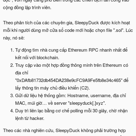
cộng đồng lập trình viên.
Theo phân tích của các chuyên gia, SleepyDuck được kích hoạt
mỗi khi người dùng mở cửa sổ code mới hoặc chọn file ".sol". Lúc
này, nó sẽ:
Tự động tìm nhà cung cấp Ethereum RPC nhanh nhất để
kết nối với blockchain.
Truy cập vào một hợp đồng thông minh trên Ethereum có
địa chỉ
"0xDAfb81732db454DA238e9cFC9A9Fe5fb8e34c465" để
lấy thông tin máy chủ điều khiển (C2).
Gửi dữ liệu hệ thống gồm: Hostname, username, địa chỉ
MAC, múi giờ… về server "sleepyduck[.]xyz".
Duy trì liên lạc bằng cơ chế polling mỗi 30 giây, chờ nhận
lệnh từ hacker.
Theo các nhà nghiên cứu, SleepyDuck không phải trường hợp