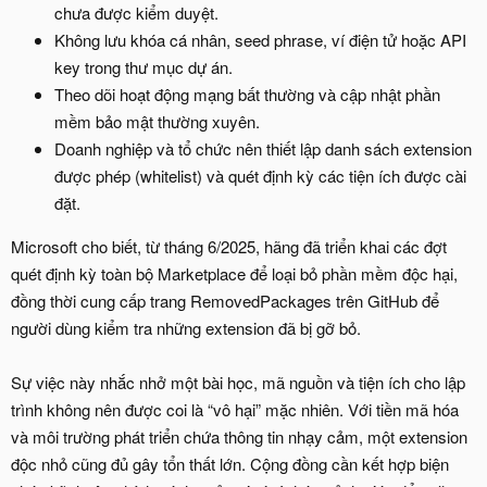
chưa được kiểm duyệt.
Không lưu khóa cá nhân, seed phrase, ví điện tử hoặc API
key trong thư mục dự án.
Theo dõi hoạt động mạng bất thường và cập nhật phần
mềm bảo mật thường xuyên.
Doanh nghiệp và tổ chức nên thiết lập danh sách extension
được phép (whitelist) và quét định kỳ các tiện ích được cài
đặt.
Microsoft cho biết, từ tháng 6/2025, hãng đã triển khai các đợt
quét định kỳ toàn bộ Marketplace để loại bỏ phần mềm độc hại,
đồng thời cung cấp trang RemovedPackages trên GitHub để
người dùng kiểm tra những extension đã bị gỡ bỏ.
Sự việc này nhắc nhở một bài học, mã nguồn và tiện ích cho lập
trình không nên được coi là “vô hại” mặc nhiên. Với tiền mã hóa
và môi trường phát triển chứa thông tin nhạy cảm, một extension
độc nhỏ cũng đủ gây tổn thất lớn. Cộng đồng cần kết hợp biện