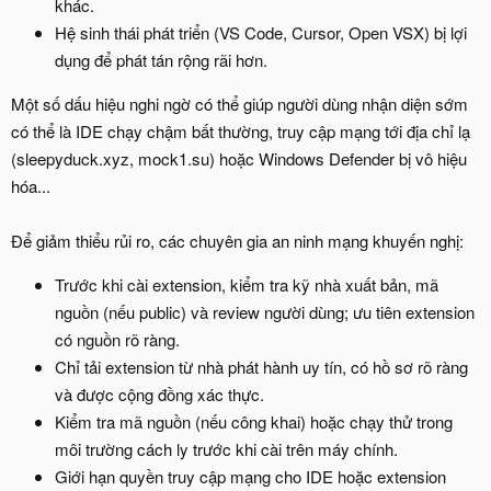
khác.
Hệ sinh thái phát triển (VS Code, Cursor, Open VSX) bị lợi
dụng để phát tán rộng rãi hơn.
Một số dấu hiệu nghi ngờ có thể giúp người dùng nhận diện sớm
có thể là IDE chạy chậm bất thường, truy cập mạng tới địa chỉ lạ
(sleepyduck.xyz, mock1.su) hoặc Windows Defender bị vô hiệu
hóa...
Để giảm thiểu rủi ro, các chuyên gia an ninh mạng khuyến nghị:
Trước khi cài extension, kiểm tra kỹ nhà xuất bản, mã
nguồn (nếu public) và review người dùng; ưu tiên extension
có nguồn rõ ràng.
Chỉ tải extension từ nhà phát hành uy tín, có hồ sơ rõ ràng
và được cộng đồng xác thực.
Kiểm tra mã nguồn (nếu công khai) hoặc chạy thử trong
môi trường cách ly trước khi cài trên máy chính.
Giới hạn quyền truy cập mạng cho IDE hoặc extension