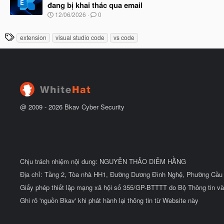
y
ầ
đang bị khai thác qua email
b
u
N
12/06/2026
0
ắ
g
t
à
đ
T
extension
visual studio code
vs code
y
ầ
h
b
u
ắ
ẻ
t
đ
ầ
u
@ 2009 -
2026
Bkav Cyber Security
Chịu trách nhiệm nội dung: NGUYỄN THẢO DIỄM HẰNG
Địa chỉ: Tầng 2, Tòa nhà HH1, Đường Dương Đình Nghệ, Phường Cầu 
Giấy phép thiết lập mạng xã hội số 355/GP-BTTTT do Bộ Thông tin và
Ghi rõ 'nguồn Bkav' khi phát hành lại thông tin từ Website này