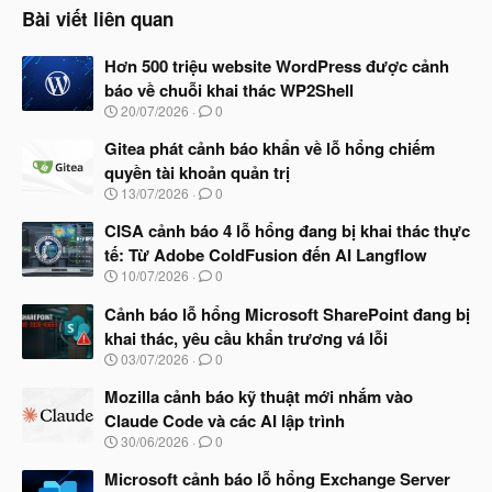
o
Bài viết liên quan
n
s
Hơn 500 triệu website WordPress được cảnh
:
báo về chuỗi khai thác WP2Shell
N
20/07/2026
0
g
à
Gitea phát cảnh báo khẩn về lỗ hổng chiếm
y
quyền tài khoản quản trị
b
N
13/07/2026
0
ắ
g
t
à
CISA cảnh báo 4 lỗ hổng đang bị khai thác thực
đ
y
ầ
tế: Từ Adobe ColdFusion đến AI Langflow
b
u
N
10/07/2026
0
ắ
g
t
à
Cảnh báo lỗ hổng Microsoft SharePoint đang bị
đ
y
ầ
khai thác, yêu cầu khẩn trương vá lỗi
b
u
N
03/07/2026
0
ắ
g
t
à
Mozilla cảnh báo kỹ thuật mới nhắm vào
đ
y
ầ
Claude Code và các AI lập trình
b
u
N
30/06/2026
0
ắ
g
t
à
Microsoft cảnh báo lỗ hổng Exchange Server
đ