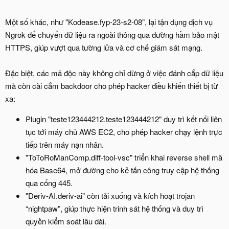
Một số khác, như "Kodease.fyp-23-s2-08", lại tận dụng dịch vụ
Ngrok để chuyển dữ liệu ra ngoài thông qua đường hầm bảo mật
HTTPS, giúp vượt qua tường lửa và cơ chế giám sát mạng.
Đặc biệt, các mã độc này không chỉ dừng ở việc đánh cắp dữ liệu
mà còn cài cắm backdoor cho phép hacker điều khiển thiết bị từ
xa:
Plugin "teste123444212.teste123444212" duy trì kết nối liên
tục tới máy chủ AWS EC2, cho phép hacker chạy lệnh trực
tiếp trên máy nạn nhân.
"ToToRoManComp.diff-tool-vsc" triển khai reverse shell mã
hóa Base64, mở đường cho kẻ tấn công truy cập hệ thống
qua cổng 445.
"Deriv-AI.deriv-ai" còn tải xuống và kích hoạt trojan
“nightpaw”, giúp thực hiện trinh sát hệ thống và duy trì
quyền kiểm soát lâu dài.