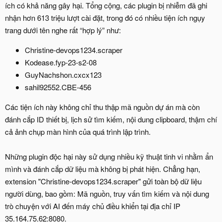
ích có khả năng gây hại. Tổng cộng, các plugin bị nhiễm đã ghi
nhận hơn 613 triệu lượt cài đặt, trong đó có nhiều tiện ích ngụy
trang dưới tên nghe rất “hợp lý” như:
Christine-devops1234.scraper
Kodease.fyp-23-s2-08
GuyNachshon.cxcx123
sahil92552.CBE-456
Các tiện ích này không chỉ thu thập mã nguồn dự án mà còn
đánh cắp ID thiết bị, lịch sử tìm kiếm, nội dung clipboard, thậm chí
cả ảnh chụp màn hình của quá trình lập trình.
Những plugin độc hại này sử dụng nhiều kỹ thuật tinh vi nhằm ẩn
mình và đánh cắp dữ liệu mà không bị phát hiện. Chẳng hạn,
extension "Christine-devops1234.scraper" gửi toàn bộ dữ liệu
người dùng, bao gồm: Mã nguồn, truy vấn tìm kiếm và nội dung
trò chuyện với AI đến máy chủ điều khiển tại địa chỉ IP
35.164.75.62:8080.