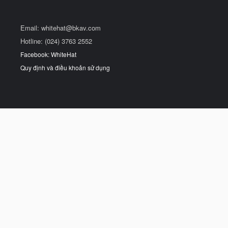
Email:
whitehat@bkav.com
Hotline: (024) 3763 2552
Facebook: WhiteHat
Quy định và điều khoản sử dụng