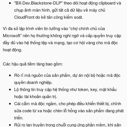
"BX-Dev.Blackstone-DLP" theo dõi hoạt động clipboard và
chụp ảnh màn hình, gửi tất cả dữ liệu về máy chủ
CloudFront do kẻ tấn công kiểm soát.
Vì đa số lập trình viên tin tưởng vào “chợ chính chủ của
Microsoft” nên họ thường không nghi ngờ và cấp quyền truy cập
đầy đủ vào hệ thống tệp và mạng, tạo cơ hội vàng cho mã độc
hoạt động.
Các hậu quả tiềm tàng bao gồm:
Rò rỉ mã nguồn của sản phẩm, dự án nội bộ hoặc mã độc
quyền doanh nghiệp.
Lộ thông tin truy cập hệ thống như token, key, mật khẩu
hoặc tài khoản quản trị.
Cài cắm mã độc ngầm, cho phép điều khiển thiết bị, chỉnh
sửa code từ xa hoặc chèn lỗ hổng vào sản phẩm đang phát
triển.
Rủi ro lan truyền trong chuỗi cung ứng phần mềm, khi sản