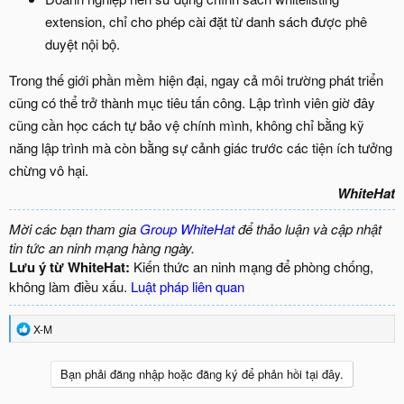
extension, chỉ cho phép cài đặt từ danh sách được phê
duyệt nội bộ.
Trong thế giới phần mềm hiện đại, ngay cả môi trường phát triển
cũng có thể trở thành mục tiêu tấn công. Lập trình viên giờ đây
cũng cần học cách tự bảo vệ chính mình, không chỉ bằng kỹ
năng lập trình mà còn bằng sự cảnh giác trước các tiện ích tưởng
chừng vô hại.
WhiteHat
Mời các bạn tham gia
Group WhiteHat
để thảo luận và cập nhật
tin tức an ninh mạng hàng ngày.
Lưu ý từ WhiteHat:
Kiến thức an ninh mạng để phòng chống,
không làm điều xấu.
Luật pháp liên quan
R
X-M
e
a
c
Bạn phải đăng nhập hoặc đăng ký để phản hồi tại đây.
t
i