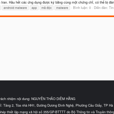
Iran. Hầu hết các ứng dụng được ký bằng cùng một chứng chỉ, có thể bị đán
Bình luận: 0
Diễn đàn:
Tin
android malware
app
mã độc
malware
trách nhiệm nội dung: NGUYỄN THẢO DIỄM HẰNG
hỉ: Tầng 2, Tòa nhà HH1, Đường Dương Đình Nghệ, Phường Cầu Giấy, TP Hà 
phép thiết lập mạng xã hội số 355/GP-BTTTT do Bộ Thông tin và Truyền thôn