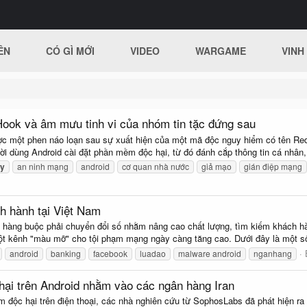
ÊN
CÓ GÌ MỚI
VIDEO
WARGAME
VINH
ook và âm mưu tinh vi của nhóm tin tặc đứng sau
c một phen náo loạn sau sự xuất hiện của một mã độc nguy hiểm có tên Re
i dùng Android cài đặt phần mềm độc hại, từ đó đánh cắp thông tin cá nhân, t
ty
an ninh mạng
android
cơ quan nhà nước
giả mạo
gián điệp mạng
nh hành tại Việt Nam
 hàng buộc phải chuyển đổi số nhằm nâng cao chất lượng, tìm kiếm khách hàn
một kênh "màu mỡ" cho tội phạm mạng ngày càng tăng cao. Dưới đây là một số
android
banking
facebook
luadao
malware android
nganhang
ại trên Android nhằm vào các ngân hàng Iran
m độc hại trên điện thoại, các nhà nghiên cứu từ SophosLabs đã phát hiện r