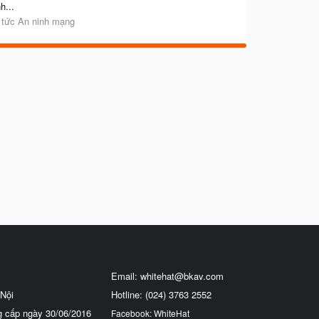
h...
 tức An ninh mạng
Email:
whitehat@bkav.com
Nội
Hotline: (024) 3763 2552
g cấp ngày 30/06/2016
Facebook: WhiteHat