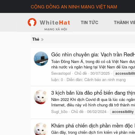
CỘNG ĐỒNG AN NINH MẠNG VIỆT NAM
TIN TỨC
THÀNH VI
Thẻ
Góc nhìn chuyên gia: Vạch trần RedH
Toàn Đông Nam Á, trong đó có cả Việt Nam đượ
nhà nước và ngân hàng tại Việt Nam để lừa ngườ
Sevastopol
Chủ đề
30/07/2025
accessibili
luận: 0
Diễn đàn:
Cảnh báo an ninh mạng
3 kịch bản lừa đảo phổ biến đang thị
Năm 2022 Khi dịch Covid đi qua là lúc các ngân
Internet, điều này vô hình chung đã trở thành 
Sugi_b3o
Chủ đề
06/02/2024
accessibility
Khám phá chiến dịch phần mềm độc h
Gần đây, trong chiến dịch tìm kiếm về phần mề