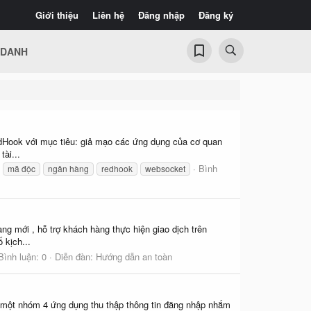
Giới thiệu
Liên hệ
Đăng nhập
Đăng ký
 DANH
dHook với mục tiêu: giả mạo các ứng dụng của cơ quan
ài...
Bình
mã độc
ngân hàng
redhook
websocket
g mới , hỗ trợ khách hàng thực hiện giao dịch trên
 kịch...
Bình luận: 0
Diễn đàn:
Hướng dẫn an toàn
a một nhóm 4 ứng dụng thu thập thông tin đăng nhập nhắm