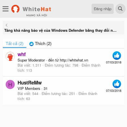
Đăng nhập
Tăng khả năng bảo vệ của Windows Defender bằng thay đổi nhỏ sau
Tất cả
(2)
Thích
(2)
whf
Super Moderator
·
đến từ
http://whitehat.vn
07/03/2018
Bài viết
1.311
Điểm tương tác
798
Điểm thành
tích
113
HustReMw
H
VIP Members
·
31
07/03/2018
Bài viết
544
Điểm tương tác
251
Điểm thành
tích
63