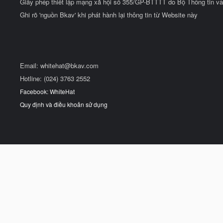
Giấy phép thiết lập mạng xã hội số 355/GP-BTTTT do Bộ Thông tin và
Ghi rõ 'nguồn Bkav' khi phát hành lại thông tin từ Website này
Email:
whitehat@bkav.com
Hotline: (024) 3763 2552
Facebook: WhiteHat
Quy định và điều khoản sử dụng