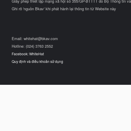
Giấy phép thiết lập mạng xã hội số 355/GP-BTTTT do Bộ Thông tin và
Ghi rõ 'nguồn Bkav' khi phát hành lại thông tin từ Website này
Email:
whitehat@bkav.com
Hotline: (024) 3763 2552
Facebook: WhiteHat
Quy định và điều khoản sử dụng