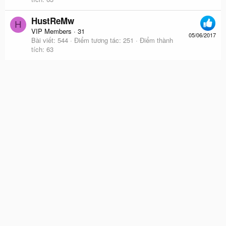
HustReMw
H
VIP Members
·
31
05/06/2017
Bài viết
544
Điểm tương tác
251
Điểm thành
tích
63