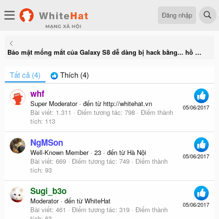
Đăng nhập
Bảo mật mống mắt của Galaxy S8 dễ dàng bị hack bằng... hồ dán giấy
Tất cả
(4)
Thích
(4)
whf
Super Moderator
·
đến từ
http://whitehat.vn
05/06/2017
Bài viết
1.311
Điểm tương tác
798
Điểm thành
tích
113
NgMSon
Well-Known Member
·
23
·
đến từ
Hà Nội
05/06/2017
Bài viết
669
Điểm tương tác
749
Điểm thành
tích
93
Sugi_b3o
Moderator
·
đến từ
WhiteHat
05/06/2017
Bài viết
461
Điểm tương tác
319
Điểm thành
tích
63