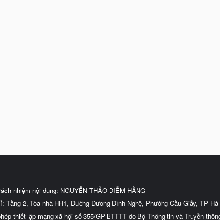
trách nhiệm nội dung: NGUYỄN THẢO DIỄM HẰNG
hỉ: Tầng 2, Tòa nhà HH1, Đường Dương Đình Nghệ, Phường Cầu Giấy, TP Hà 
phép thiết lập mạng xã hội số 355/GP-BTTTT do Bộ Thông tin và Truyền thôn