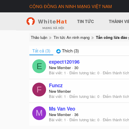
CỘNG ĐỒNG AN NINH MẠNG VIỆT NAM
TIN TỨC
THÀNH VI
Thảo luận
Tin tức An ninh mạng
Tất cả
(3)
Thích
(3)
expect120196
E
New Member
·
30
Bài viết
1
Điểm tương tác
0
Điểm thành tíc
Funcz
F
New Member
Bài viết
1
Điểm tương tác
0
Điểm thành tíc
Ms Van Veo
M
New Member
·
36
Bài viết
1
Điểm tương tác
0
Điểm thành tíc