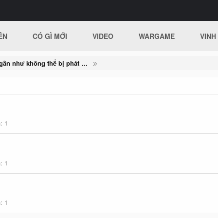
ÊN
CÓ GÌ MỚI
VIDEO
WARGAME
VINH
Tấn công lừa đảo gần như không thể bị phát hiện trên Chrome, Firefox và Opera
h
1
h
1
h
1