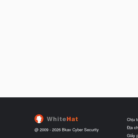
Chịu 
Địa c
@ 2009 -
2026
Bkav Cyber Security
Giấy 