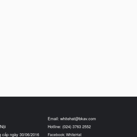
Email:
whitehat@bkav.com
Nội
Hotline: (024) 3763 2552
g cấp ngày 30/06/2016
Facebook: WhiteHat