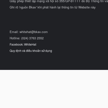
Giấy phép thiết lập mạng xã hội số 355/GP-BTTTT do Bộ Thông tin và
Ghi rõ 'nguồn Bkav' khi phát hành lại thông tin từ Website này
Email:
whitehat@bkav.com
Hotline: (024) 3763 2552
Facebook: WhiteHat
Quy định và điều khoản sử dụng