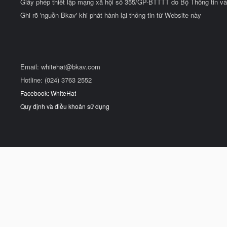
Giấy phép thiết lập mạng xã hội số 355/GP-BTTTT do Bộ Thông tin và
Ghi rõ 'nguồn Bkav' khi phát hành lại thông tin từ Website này
Email:
whitehat@bkav.com
Hotline: (024) 3763 2552
Facebook: WhiteHat
Quy định và điều khoản sử dụng