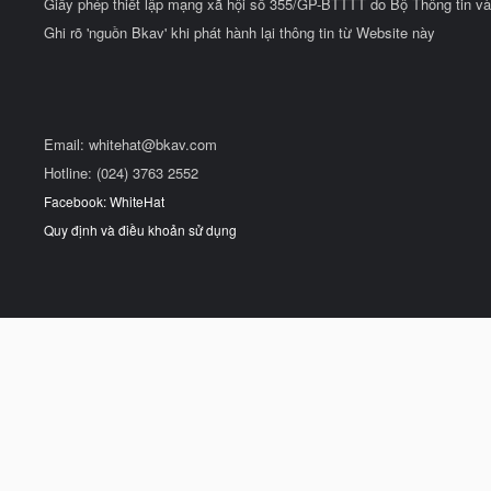
Giấy phép thiết lập mạng xã hội số 355/GP-BTTTT do Bộ Thông tin và
Ghi rõ 'nguồn Bkav' khi phát hành lại thông tin từ Website này
Email:
whitehat@bkav.com
Hotline: (024) 3763 2552
Facebook: WhiteHat
Quy định và điều khoản sử dụng