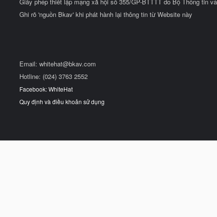
Giấy phép thiết lập mạng xã hội số 355/GP-BTTTT do Bộ Thông tin và
Ghi rõ 'nguồn Bkav' khi phát hành lại thông tin từ Website này
Email:
whitehat@bkav.com
Hotline: (024) 3763 2552
Facebook: WhiteHat
Quy định và điều khoản sử dụng