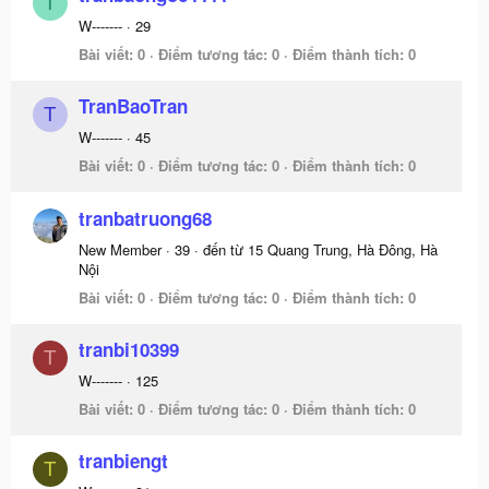
T
W-------
·
29
Bài viết
0
Điểm tương tác
0
Điểm thành tích
0
TranBaoTran
T
W-------
·
45
Bài viết
0
Điểm tương tác
0
Điểm thành tích
0
tranbatruong68
New Member
·
39
·
đến từ
15 Quang Trung, Hà Đông, Hà
Nội
Bài viết
0
Điểm tương tác
0
Điểm thành tích
0
tranbi10399
T
W-------
·
125
Bài viết
0
Điểm tương tác
0
Điểm thành tích
0
tranbiengt
T