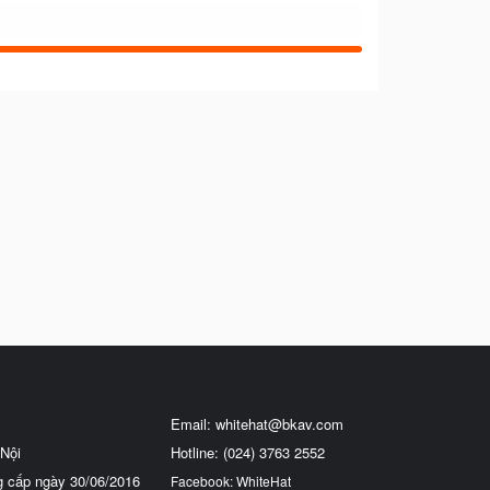
Email:
whitehat@bkav.com
Nội
Hotline: (024) 3763 2552
g cấp ngày 30/06/2016
Facebook: WhiteHat