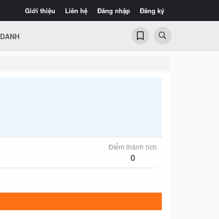
Giới thiệu
Liên hệ
Đăng nhập
Đăng ký
 DANH
Điểm thành tích
0