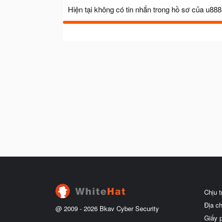
Hiện tại không có tin nhắn trong hồ sơ của u888
Chịu 
Địa c
@ 2009 -
2026
Bkav Cyber Security
Giấy 