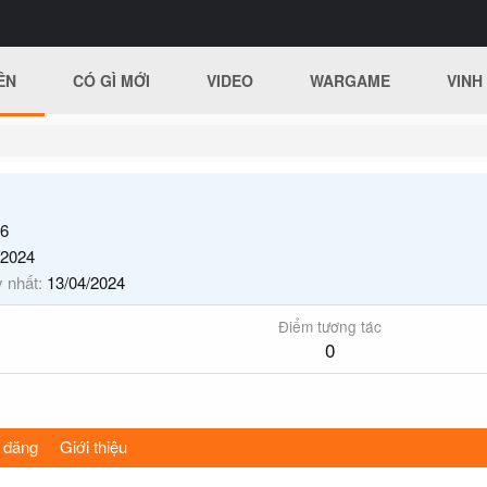
ÊN
CÓ GÌ MỚI
VIDEO
WARGAME
VINH
6
/2024
y nhất
13/04/2024
Điểm tương tác
0
 đăng
Giới thiệu