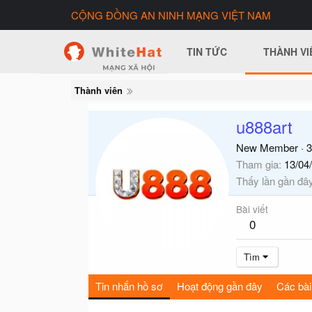
CỘNG ĐỒNG AN NINH MẠNG VIỆT NAM
TIN TỨC
THÀNH VI
Thành viên
u888art
New Member
·
3
Tham gia
13/04
Thấy lần gần đâ
Bài viết
0
Tìm
Tin nhắn hồ sơ
Hoạt động gần đây
Các bài