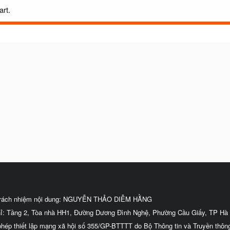
art.
trách nhiệm nội dung: NGUYỄN THẢO DIỄM HẰNG
hỉ: Tầng 2, Tòa nhà HH1, Đường Dương Đình Nghệ, Phường Cầu Giấy, TP Hà 
phép thiết lập mạng xã hội số 355/GP-BTTTT do Bộ Thông tin và Truyền thôn