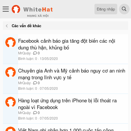
Đăng nhập
Các vấn đề khác
Facebook cảnh báo gia tăng đột biến các nội
dung thù hận, khủng bố
MrQuậy
0
Bình luận
0
13/05/2020
Chuyên gia Anh và Mỹ cảnh báo nguy cơ an ninh
mạng trong lĩnh vực y tế
MrQuậy
0
Bình luận
0
07/05/2020
Hàng loạt ứng dụng trên iPhone bị lỗi thoát ra
ngoài vì Facebook
MrQuậy
0
Bình luận
0
07/05/2020
Việt Nam ghi nhận hơn 1.000 cuộc tấn công