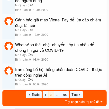
dõi người dùng
MrQuậy
0
Bình luận
0
13/04/2020
Cảnh báo giả mạo Viettel Pay để lừa đảo chiếm
đoạt tài sản
MrQuậy
0
Bình luận
0
13/04/2020
WhatsApp thắt chặt chuyển tiếp tin nhắn để
chống tin giả về COVID-19
MrQuậy
0
Bình luận
0
08/04/2020
Iran công bố hệ thống chẩn đoán COVID-19 dựa
trên công nghệ AI
MrQuậy
0
Bình luận
0
06/04/2020
Trước
1
2
…
65
Tiếp
Tùy chọn hiển thị chủ đề