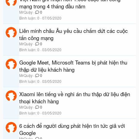
mạng trong 4 tháng đầu năm
MrQuậy
0
Bình luận
0
07/05/2020
Liên minh châu Âu yêu cầu chấm dứt các cuộc
tấn công mạng
MrQuậy
0
Bình luận
0
03/05/2020
Google Meet, Microsoft Teams bị phát hiện thu
thập dữ liệu khách hàng
MrQuậy
0
Bình luận
0
03/05/2020
Xiaomi lên tiếng về nghi án thu thập dữ liệu điện
thoại khách hàng
MrQuậy
0
Bình luận
0
03/05/2020
6 cách để người dùng phát hiện tin tức giả với
Google
MrQuậy
0