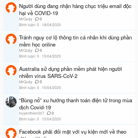
Người dùng đang nhận hàng chục triệu email độc
hại về COVID-19
MrQuậy
0
Bình luận
0
18/04/2020
Tránh nguy cơ lộ thông tin cá nhân khi dùng phần
mềm học online
MrQuậy
0
Bình luận
0
15/04/2020
Australia sử dụng phần mềm phát hiện người
nhiễm virus SARS-CoV-2
MrQuậy
0
Bình luận
0
15/04/2020
“Bùng nổ” xu hướng thanh toán điện tử trong mùa
dịch Covid-19
huyenthien007
0
Bình luận
0
15/04/2020
Facebook phải đối mặt với vụ kiện mới về theo