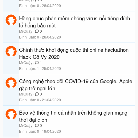
Bình luận
0
28/04/2020
Hàng chục phần mềm chống virus nổi tiếng dính
lổ hổng bảo mật
MrQuậy
0
Bình luận
0
28/04/2020
Chính thức khởi động cuộc thi online hackathon
Hack Cô Vy 2020
MrQuậy
1
Bình luận
1
25/04/2020
Công nghệ theo dõi COVID-19 của Google, Apple
gặp trở ngại lớn
MrQuậy
0
Bình luận
0
21/04/2020
Bảo vệ thông tin cá nhân trên không gian mạng
thời đại dịch
MrQuậy
0
Bình luận
0
19/04/2020