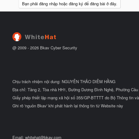
Bạn phải đăng nhập hoặc đăng ký để đăng bài ở đây.
@ 2009 -
2026
Bkav Cyber Security
Chịu trách nhiệm nội dung: NGUYỄN THẢO DIỄM HẰNG
Địa chỉ: Tầng 2, Tòa nhà HH1, Đường Dương Đình Nghệ, Phường Cầu 
Giấy phép thiết lập mạng xã hội số 355/GP-BTTTT do Bộ Thông tin và
Ghi rõ 'nguồn Bkav' khi phát hành lại thông tin từ Website này
Email:
whitehat@bkav.com