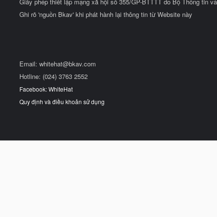
Giấy phép thiết lập mạng xã hội số 355/GP-BTTTT do Bộ Thông tin và
Ghi rõ 'nguồn Bkav' khi phát hành lại thông tin từ Website này
Email:
whitehat@bkav.com
Hotline: (024) 3763 2552
Facebook: WhiteHat
Quy định và điều khoản sử dụng