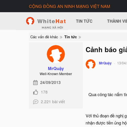
CỘNG ĐỒNG AN NINH MẠNG VIỆT NAM
TIN TỨC
THÀNH VI
Các vấn đề khác
Tin tức
Cảnh báo giả
MrQuậy
13/04
MrQuậy
Well-Known Member
24/09/2013
178
Qua công tác nắm tìn
2.221 bài viết
Với thủ đoạn đề nghị 
nhận được tiền ủng hộ