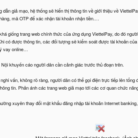
 dẫn giả mạo, hệ thống sẽ hiển thị thông tin về giới thiệu về Viettel
 hàng, mã OTP để xác nhận tài khoản nhận tiền.…
khá giống trang web chính thức của ứng dụng ViettelPay, do đó ngườ
Khi có được thông tin, các đối tượng sẽ kiểm soát được tài khoản củ
ký vay online…
Nội khuyến cáo người dân cần cảnh giác trước thủ đoạn trên.
 nghi vấn, không rõ ràng, người dân có thể gọi điện trực tiếp lên tổ
 thông tin. Phản ánh các trang web giả mạo tới các cơ quan chức năng 
ường xuyên thay đổi mật khẩu đăng nhập tài khoản Internet banking
Một fanpage giả mạo Viettel trên facebook. (Ảnh c