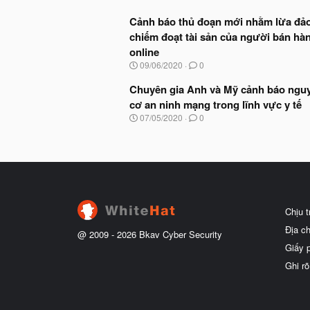
Cảnh báo thủ đoạn mới nhằm lừa đả
chiếm đoạt tài sản của người bán hà
online
N
09/06/2020
0
g
à
Chuyên gia Anh và Mỹ cảnh báo ngu
y
cơ an ninh mạng trong lĩnh vực y tế
b
N
07/05/2020
0
ắ
g
t
à
đ
y
ầ
b
u
ắ
t
đ
ầ
Chịu 
u
Địa c
@ 2009 -
2026
Bkav Cyber Security
Giấy 
Ghi rõ