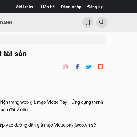
Giới thiệu
Liên hệ
Đăng nhập
Đăng ký
 DANH
 tài sản
hiện trang web giả mạo ViettelPay - Ứng dụng thanh
n đội Viettel.​
cập vào đường dẫn giả mạo Viettelpay.jweb.vn sẽ