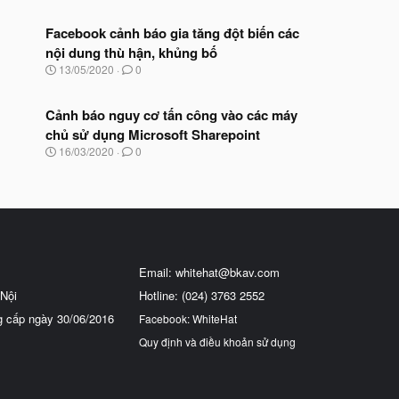
Facebook cảnh báo gia tăng đột biến các
nội dung thù hận, khủng bố
N
13/05/2020
0
g
à
y
Cảnh báo nguy cơ tấn công vào các máy
b
chủ sử dụng Microsoft Sharepoint
ắ
N
16/03/2020
0
t
g
đ
à
ầ
y
u
b
ắ
t
đ
ầ
Email:
whitehat@bkav.com
u
Nội
Hotline: (024) 3763 2552
g cấp ngày 30/06/2016
Facebook: WhiteHat
Quy định và điều khoản sử dụng