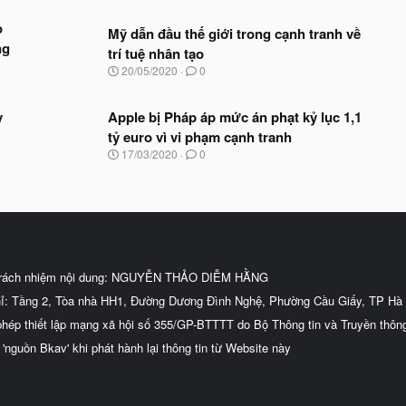
o
Mỹ dẫn đầu thế giới trong cạnh tranh về
ng
trí tuệ nhân tạo
N
20/05/2020
0
g
à
y
y
Apple bị Pháp áp mức án phạt kỷ lục 1,1
b
tỷ euro vì vi phạm cạnh tranh
ắ
N
17/03/2020
0
t
g
đ
à
ầ
y
u
b
ắ
t
đ
ầ
trách nhiệm nội dung: NGUYỄN THẢO DIỄM HẰNG
u
hỉ: Tầng 2, Tòa nhà HH1, Đường Dương Đình Nghệ, Phường Cầu Giấy, TP Hà 
phép thiết lập mạng xã hội số 355/GP-BTTTT do Bộ Thông tin và Truyền thôn
 'nguồn Bkav' khi phát hành lại thông tin từ Website này