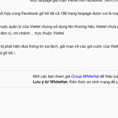
hối hợp cùng Facebook gỡ bỏ tất cả 186 trang fanpage được coi là mạo
huộc quản lý của Viettel nhưng sử dụng tên thương hiệu Viettel chưa 
đơn vị, chi nhánh… trực thuộc Viettel.​
 bị phát hiện đưa thông tin sai lệch, giả mạo về các gói cước của Viet
ị gỡ bỏ./.
Mời các bạn tham gia
Group WhiteHat
để thảo lu
Lưu ý từ WhiteHat:
Kiến thức an ninh mạng để 