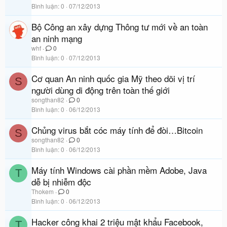
Bình luận
0
07/12/2013
Bộ Công an xây dựng Thông tư mới về an toàn
an ninh mạng
whf
0
Bình luận
0
07/12/2013
Cơ quan An ninh quốc gia Mỹ theo dõi vị trí
S
người dùng di động trên toàn thế giới
songthan82
0
Bình luận
0
06/12/2013
Chủng virus bắt cóc máy tính để đòi…Bitcoin
S
songthan82
0
Bình luận
0
06/12/2013
Máy tính Windows cài phần mềm Adobe, Java
T
dễ bị nhiễm độc
Thokem
0
Bình luận
0
06/12/2013
Hacker công khai 2 triệu mật khẩu Facebook,
T