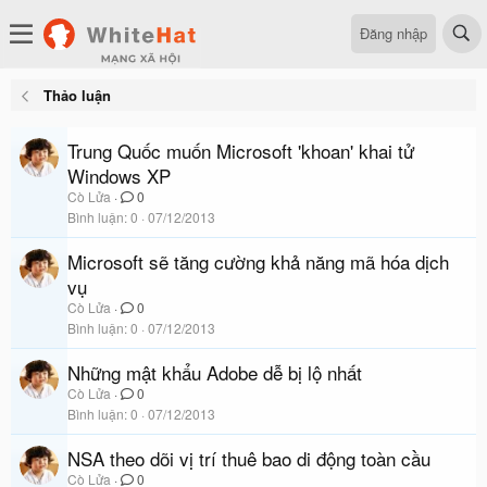
Đăng nhập
Thảo luận
Trung Quốc muốn Microsoft 'khoan' khai tử
Windows XP
Cò Lửa
0
Bình luận
0
07/12/2013
Microsoft sẽ tăng cường khả năng mã hóa dịch
vụ
Cò Lửa
0
Bình luận
0
07/12/2013
Những mật khẩu Adobe dễ bị lộ nhất
Cò Lửa
0
Bình luận
0
07/12/2013
NSA theo dõi vị trí thuê bao di động toàn cầu
Cò Lửa
0