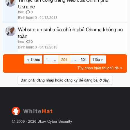
Ukraine
trec
0
Bình luận
0
04/12/2013
Website an sinh của chính phủ Obama không an
toàn
trec
0
Bình luận
0
04/12/2013
Trước
1
…
294
…
301
Tiếp
Tùy chọn hiển thị chủ đề
Bạn phải đăng nhập hoặc đăng ký để đăng bài ở đây.
@ 2009 -
2026
Bkav Cyber Security