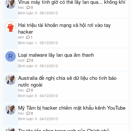
Virus máy tính giờ có thể lây lan qua... không khí
trec
0
Bình luận
0
06/12/2013
Hai triệu tài khoản mạng xã hội rơi vào tay
hacker
whf
1
Bình luận
1
05/12/2013
Loại malware lây lan qua âm thanh
R
root
0
Bình luận
0
05/12/2013
Australia đề nghị chia sẻ dữ liệu cho tình báo
nước ngoài
trec
0
Bình luận
0
04/12/2013
Mỹ Tâm bị hacker chiếm mật khẩu kênh YouTube
trec
0
Bình luận
0
04/12/2013
Tin tặc tấn công trang web của Chính phủ