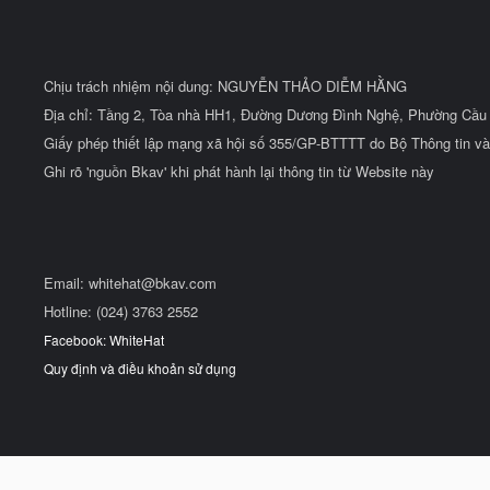
Chịu trách nhiệm nội dung: NGUYỄN THẢO DIỄM HẰNG
Địa chỉ: Tầng 2, Tòa nhà HH1, Đường Dương Đình Nghệ, Phường Cầu 
Giấy phép thiết lập mạng xã hội số 355/GP-BTTTT do Bộ Thông tin và
Ghi rõ 'nguồn Bkav' khi phát hành lại thông tin từ Website này
Email:
whitehat@bkav.com
Hotline: (024) 3763 2552
Facebook: WhiteHat
Quy định và điều khoản sử dụng