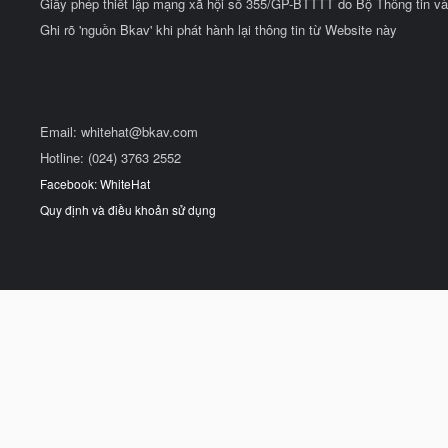
Giấy phép thiết lập mạng xã hội số 355/GP-BTTTT do Bộ Thông tin và
Ghi rõ 'nguồn Bkav' khi phát hành lại thông tin từ Website này
Email:
whitehat@bkav.com
Hotline: (024) 3763 2552
Facebook: WhiteHat
Quy định và điều khoản sử dụng