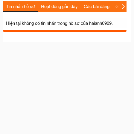
Tin nhắn hồ sơ
Hoạt động gần đây
Các bài đăng
Giới thiệu
Hiện tại không có tin nhắn trong hồ sơ của haianh0909.