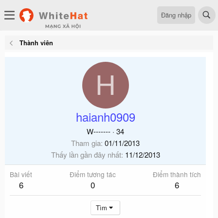
Đăng nhập
Thành viên
H
haianh0909
W-------
·
34
Tham gia
01/11/2013
Thấy lần gần đây nhất
11/12/2013
Bài viết
Điểm tương tác
Điểm thành tích
6
0
6
Tìm